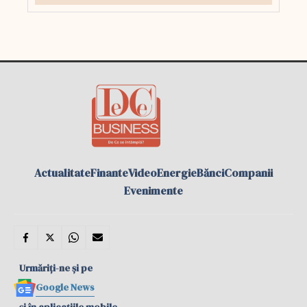
Actualitate
Finante
Video
Energie
Bănci
Companii
Evenimente
Urmăriți-ne și pe
Google News