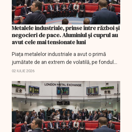
Metalele industriale, prinse între război și
negocieri de pace. Aluminiul și cuprul au
avut cele mai tensionate luni
Piața metalelor industriale a avut o primă
jumătate de an extrem de volatilă, pe fondul
războiului din Golf, al incertitudinilor privind
02 IULIE 2026
Strâmtoarea Hormuz și al dezechilibrelor de
ofertă.