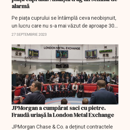
alarmă
Pe piața cuprului se întâmplă ceva neobișnuit,
un lucru care nu s-a mai văzut de aproape 30
de ani. Unii consideră că este încă un semn că
27 SEPTEMBRIE 2023
economia globală ar putea trece printr-o...
JPMorgan a cumpărat saci cu pietre.
Fraudă uriașă la London Metal Exchange
JPMorgan Chase & Co. a deținut contractele