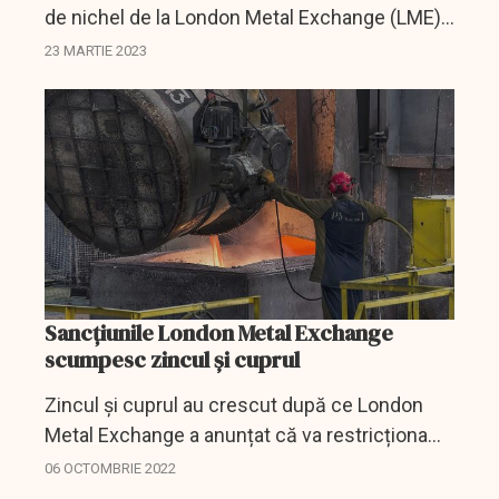
de nichel de la London Metal Exchange (LME),
care s-au dovedit a fi susținute de saci cu
23 MARTIE 2023
pietre și nu de metal, potrivit unor persoane
familiarizate cu...
Sancțiunile London Metal Exchange
scumpesc zincul și cuprul
Zincul și cuprul au crescut după ce London
Metal Exchange a anunțat că va restricționa
noile livrări de metale de la Ural Mining &
06 OCTOMBRIE 2022
Metallurgical Co. din Rusia și de la una dintre