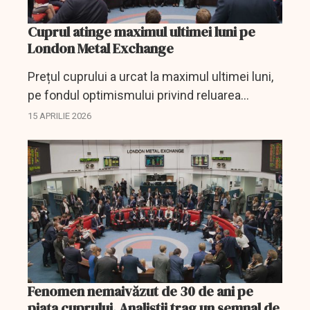
Cuprul atinge maximul ultimei luni pe
London Metal Exchange
Prețul cuprului a urcat la maximul ultimei luni,
pe fondul optimismului privind reluarea
negocierilor de pace între SUA și Iran.
15 APRILIE 2026
Fenomen nemaivăzut de 30 de ani pe
piața cuprului. Analiștii trag un semnal de