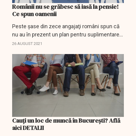
Românii nu se grăbesc să iasă la pensie!
Ce spun oamenii
Peste şase din zece angajaţi români spun că
nu au în prezent un plan pentru suplimentarea
veniturilor când vor fi pensionari, cum ar fi
26 AUGUST 2021
pensii private sau active imobiliare pe care le
pot...
Cauți un loc de muncă în București? Află
aici DETALII