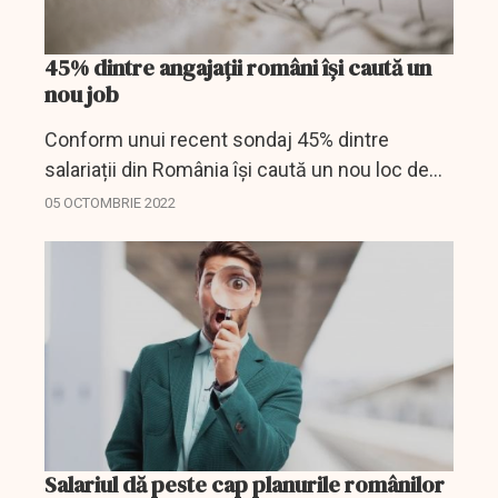
45% dintre angajații români își caută un
nou job
Conform unui recent sondaj 45% dintre
salariații din România își caută un nou loc de
muncă.
05 OCTOMBRIE 2022
Salariul dă peste cap planurile românilor