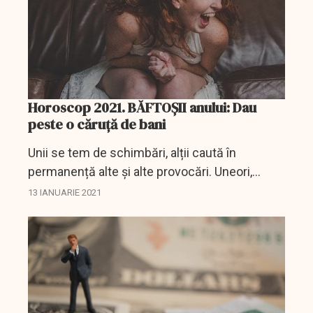
Horoscop 2021. BĂFTOȘII anului: Dau
peste o căruță de bani
Unii se tem de schimbări, alții caută în
permanență alte și alte provocări. Uneori,
schimbările sunt absolut necesare, mai ales
13 IANUARIE 2021
când este vorba de bani mai mulți, de un venit
mai...