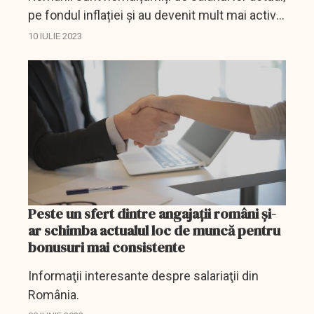
pe fondul inflației și au devenit mult mai activi
în căutarea unui job nou. Numărul aplicărilor,
10 IULIE 2023
cu 23% mai mare decât în 2022. Companiile...
Peste un sfert dintre angajaţii români şi-
ar schimba actualul loc de muncă pentru
bonusuri mai consistente
Informaţii interesante despre salariaţii din
România.