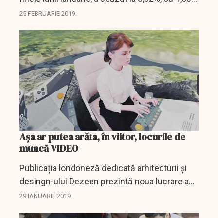
puncte procentuale sub valoarea înregistrată
25 FEBRUARIE 2019
în aceeaşi perioadă din 2018, reiese din
datele...
Așa ar putea arăta, în viitor, locurile de
muncă VIDEO
Publicația londoneză dedicată arhitecturii și
desingn-ului Dezeen prezintă noua lucrare a
pictorului Keiichi Matsuda, artist care, folosind
29 IANUARIE 2019
tehnici cinematografie, animația și realitatea...