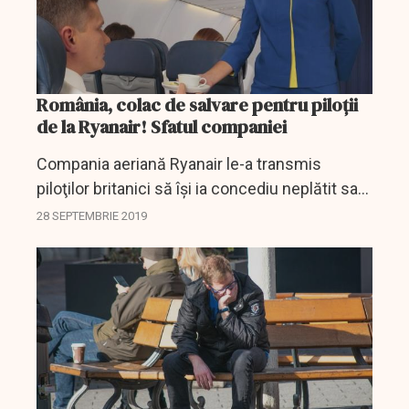
România, colac de salvare pentru piloții
de la Ryanair! Sfatul companiei
Compania aeriană Ryanair le-a transmis
piloţilor britanici să îşi ia concediu neplătit sau
să se transfere către filialele din România,
28 SEPTEMBRIE 2019
Ungaria şi Maroc, dacă nu vor să-şi piardă...