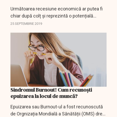
Următoarea recesiune economică ar putea fi
chiar după colț și reprezintă o potențială
amenințare pentru toți angajații. Aproximativ
25 SEPTEMBRIE 2019
2,6 milioane de muncitori din SUA și-au pierdut
locul de...
Sindromul Burnout! Cum recunoști
epuizarea la locul de muncă?
Epuizarea sau Burnout-ul a fost recunoscută
de Orgnizația Mondială a Sănătății (OMS) drept