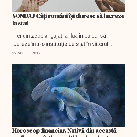
SONDAJ Câți români își doresc să lucreze
la stat
Trei din zece angajaţi ar lua în calcul să
lucreze într-o instituţie de stat în viitorul
apropiat, dar cei mai mulţi dintre români (60%)
22 APRILIE 2019
rămân interesaţi de companiile private, în timp
ce...
Horoscop financiar. Nativii din această