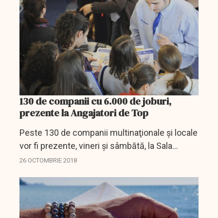
130 de companii cu 6.000 de joburi,
prezente la Angajatori de Top
Peste 130 de companii multinaţionale şi locale
vor fi prezente, vineri şi sâmbătă, la Sala
Palatului din Bucureşti, la târgul de carieră
26 OCTOMBRIE 2018
"Angajatori de TOP".