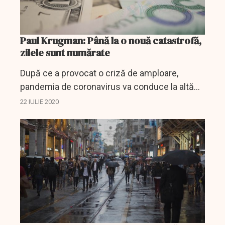
Paul Krugman: Până la o nouă catastrofă,
zilele sunt numărate
După ce a provocat o criză de amploare,
pandemia de coronavirus va conduce la altă
situație extraordinară, iar președintele nu va
22 IULIE 2020
putea face față problemei. Până la o nouă
catastrofă de...