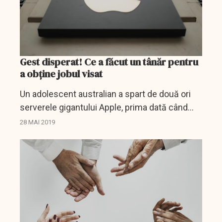
Gest disperat! Ce a făcut un tânăr pentru
a obține jobul visat
Un adolescent australian a spart de două ori
serverele gigantului Apple, prima dată când
avea numai 13 ani. Tânărul dorea să obțină un
28 MAI 2019
loc de muncă în compania cu sigla mărului,
dar,...