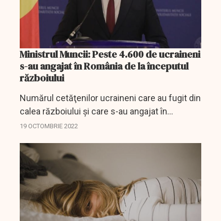
Ministrul Muncii: Peste 4.600 de ucraineni
s-au angajat în România de la începutul
războiului
Numărul cetăţenilor ucraineni care au fugit din
calea războiului şi care s-au angajat în
companiile româneşti a ajuns, miercuri, la
19 OCTOMBRIE 2022
peste 4.600, a declarat, pentru Agerpres,
ministrul Muncii...