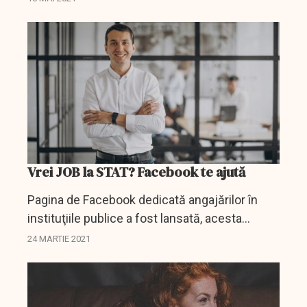
chestiuni birocratice, fie o întâlnire de...
Vrei JOB la STAT? Facebook te ajută
Pagina de Facebook dedicată angajărilor în
instituţiile publice a fost lansată, acesta
urmând să fie canalul media prin care vor fi
24 MARTIE 2021
postate locurile de muncă disponibile la nivel
naţional,...