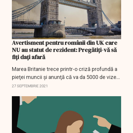
Avertisment pentru românii din UK care
NU au statut de rezident: Pregătiţi-vă să
fiţi dați afară
Marea Britanie trece printr-o criză profundă a
pieţei muncii şi anunţă că va da 5000 de vize
temporare astfel încât benzinăriile să nu mai
27 SEPTEMBRIE 2021
rămână fără carburant. Cu toate acestea, pe...