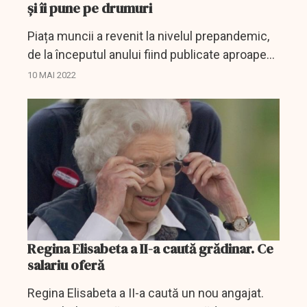
și îi pune pe drumuri
Piața muncii a revenit la nivelul prepandemic,
de la începutul anului fiind publicate aproape
165.000 de locuri de muncă, cu 55% mai multe
10 MAI 2022
faţă de aceeaşi perioadă din 2021 și cu 71%
mai multe...
Regina Elisabeta a II-a caută grădinar. Ce
salariu oferă
Regina Elisabeta a II-a caută un nou angajat.