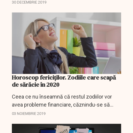
dreptul fiecărei plante. În partea de jos se află
30 DECEMBRIE 2019
o lădiță în care robotul prinde căpșunile...
Horoscop fericiților. Zodiile care scapă
de sărăcie în 2020
Ceea ce nu înseamnă că restul zodiilor vor
avea probleme financiare, căznindu-se să
supraviețuiască de la un salariu la altul. Sunt
03 NOIEMBRIE 2019
însă unii cărora norocul le va surâde mai mult
și, cu...