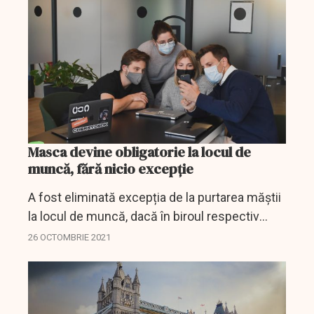
avea...
Masca devine obligatorie la locul de
muncă, fără nicio excepție
A fost eliminată excepția de la purtarea măștii
la locul de muncă, dacă în biroul respectiv
existau maximum 10 salariați, toți fiind
26 OCTOMBRIE 2021
vaccinați.