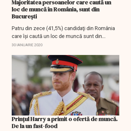
Majoritatea persoanelor care caută un
loc de muncă în România, sunt din
Bucureşti
Patru din zece (41,5%) candidaţi din România
care îşi caută un loc de muncă sunt din
Bucureşti, iar peste o treime dintre aceştia se
30 IANUARIE 2020
află la început de carieră, arată datele unui
studiu...
Prințul Harry a primit o ofertă de muncă.
De la un fast-food