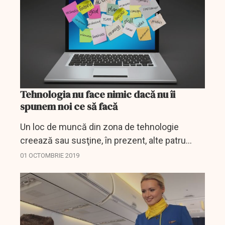
Tehnologia nu face nimic dacă nu îi
spunem noi ce să facă
Un loc de muncă din zona de tehnologie
creează sau susţine, în prezent, alte patru
joburi care nu implică tech, a declarat, marţi,
01 OCTOMBRIE 2019
într-o conferinţă de specialitate, Elisabeta
Moraru, country...