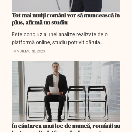
Tot mai mulți români vor să muncească în
plus, afirmă un studiu
Este concluzia unei analize realizate de o
platformă online, studiu potrivit căruia
numărul acestor români a crescut cu aproape
19 NOIEMBRIE 2023
60% în 2023.
În căutarea unui loc de muncă, românii au