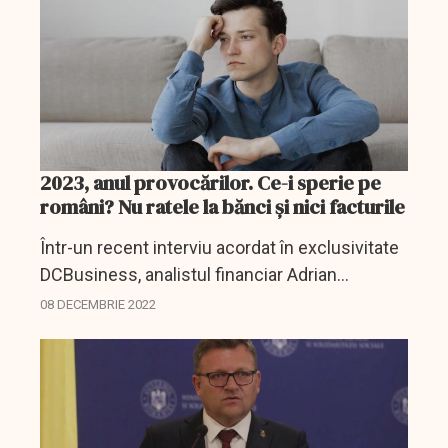
2023, anul provocărilor. Ce-i sperie pe
români? Nu ratele la bănci și nici facturile
Într-un recent interviu acordat în exclusivitate
DCBusiness, analistul financiar Adrian
Negrescu aprecia că, fără îndoială, 2023 va fi
08 DECEMBRIE 2022
”un an al supraviețuirii atât pentru populație
cât...