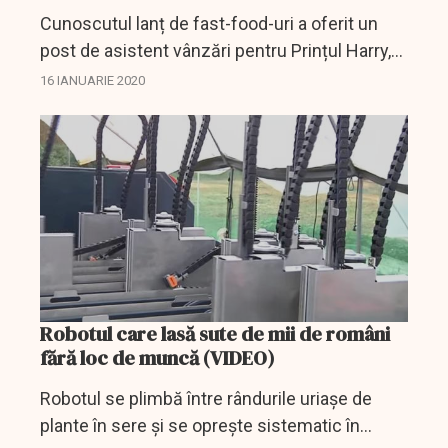
Cunoscutul lanț de fast-food-uri a oferit un
post de asistent vânzări pentru Prințul Harry,
în vârstă de 35 de ani. Totul după ce el și soția
16 IANUARIE 2020
sa Meghan au anunțat că vor renunța la...
Robotul care lasă sute de mii de români
fără loc de muncă (VIDEO)
Robotul se plimbă între rândurile uriașe de
plante în sere și se oprește sistematic în