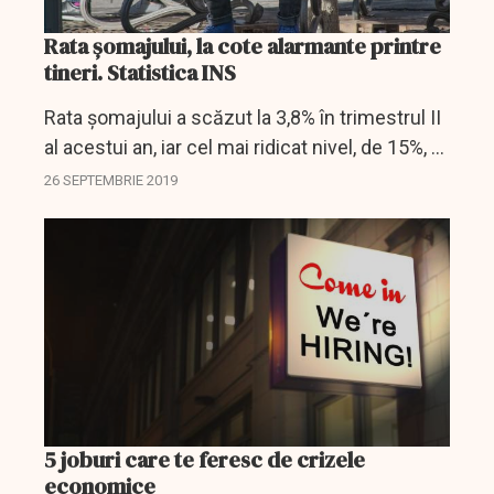
Rata șomajului, la cote alarmante printre
tineri. Statistica INS
Rata şomajului a scăzut la 3,8% în trimestrul II
al acestui an, iar cel mai ridicat nivel, de 15%, a
fost înregistrat în rândul tinerilor cu vârste
26 SEPTEMBRIE 2019
între 15 şi 24 ani, conform datelor...
5 joburi care te feresc de crizele
economice