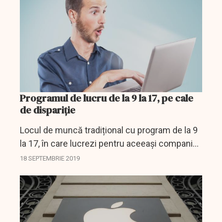
Programul de lucru de la 9 la 17, pe cale
de dispariție
Locul de muncă tradițional cu program de la 9
la 17, în care lucrezi pentru aceeași companie
toată viața își trăiește ultimele clipe. În ultimul
18 SEPTEMBRIE 2019
timp observăm o explozie a noilor forme de...