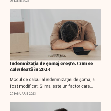
08 IUNIE 2023
Indemnizația de șomaj crește. Cum se
calculează în 2023
Modul de calcul al indemnizației de șomaj a
fost modificat. Și mai este un factor care
determină creșterea ca valoare a acestui
27 IANUARIE 2023
ajutor acordat celor care, din diferite motive,
rămân fără loc...