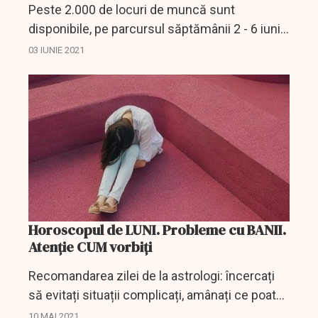
Peste 2.000 de locuri de muncă sunt
disponibile, pe parcursul săptămânii 2 - 6 iunie
2021, la nivelul Capitalei, conform datelor
03 IUNIE 2021
centralizate de Agenţia Municipală pentru
Ocuparea Forţei de...
Horoscopul de LUNI. Probleme cu BANII.
Atenție CUM vorbiți
Recomandarea zilei de la astrologi: încercați
să evitați situații complicați, amânați ce poate
fi amânat, fie că e vorba de rezolvarea unor
10 MAI 2021