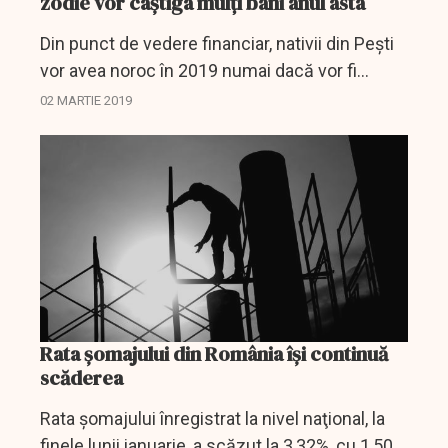
zodie vor câştiga mulţi bani anul asta
Din punct de vedere financiar, nativii din Pești
vor avea noroc în 2019 numai dacă vor fi
cinstiți, sinceri și vor munci, renunțând să
02 MARTIE 2019
piardă timpul degeaba și să se distreze.
Rata șomajului din România își continuă
scăderea
Rata şomajului înregistrat la nivel naţional, la
finele lunii ianuarie, a scăzut la 3,32%, cu 1,50