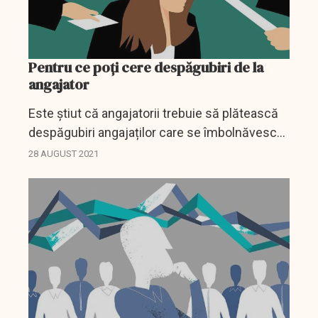
Pentru ce poți cere despăgubiri de la
angajator
Este știut că angajatorii trebuie să plătească
despăgubiri angajaților care se îmbolnăvesc
din cauza condițiilor necorespunzătoare de la
28 AUGUST 2021
locul de muncă însă mai există și alte...