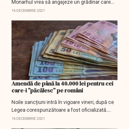
Monarhul vrea să angajeze un grădinar care
să aibă grijă de parcurile din Windsor.
16 DECEMBRIE 2021
Amendă de până la 40.000 lei pentru cei
care-i ”păcălesc” pe români
Noile sancțiuni intră în vigoare vineri, după ce
Legea corespunzătoare a fost oficializată.
Potrivit actului normativ, agenții și furnizorii de
16 DECEMBRIE 2021
servicii de plasare a forței de muncă vor