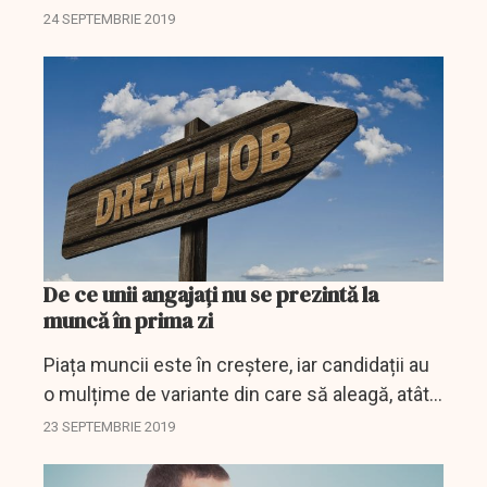
o condiție medicală legitimă, cauzată de
24 SEPTEMBRIE 2019
stresul cronic la locul de muncă. Este esențial
să...
De ce unii angajați nu se prezintă la
muncă în prima zi
Piața muncii este în creștere, iar candidații au
o mulțime de variante din care să aleagă, atât
de multe încât se întâmplă ca uneori să își
23 SEPTEMBRIE 2019
lase baltă noii angajatori chiar înainte...