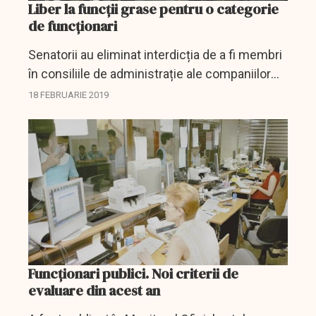
Liber la funcții grase pentru o categorie
de funcționari
Senatorii au eliminat interdicția de a fi membri
în consiliile de administrație ale companiilor
statului pentru funcționarii publici
18 FEBRUARIE 2019
parlamentari. Astfel, funcționarii din Parlament
vor putea fi...
Funcționari publici. Noi criterii de
evaluare din acest an