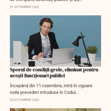
responsabili.
31 OCTOMBRIE 2022
Sporul de condiții grele, eliminat pentru
acești funcționari publici
Începând din 11 noiembrie, intră în vigoare
noile prevederi introduse în Codul
administrativ referitoare la activitatea
26 OCTOMBRIE 2022
funcționarilor publici.