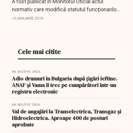
A fost publicat în Monitorul Oficial actul
normativ care modifică statutul funcționarilor
publici și prevede criteriile de evaluare a
15 IANUARIE 2019
acestora. Legea nr. 24/2019 intră joi în vigoare.
Cele mai citite
06 AUGUST 2026
Adio drumuri în Bulgaria după țigări ieftine.
ANAF și Vama îi trec pe cumpărători într-un
registru electronic
06 AUGUST 2026
Val de angajări la Transelectrica, Transgaz și
Hidroelectrica. Aproape 400 de posturi
aprobate