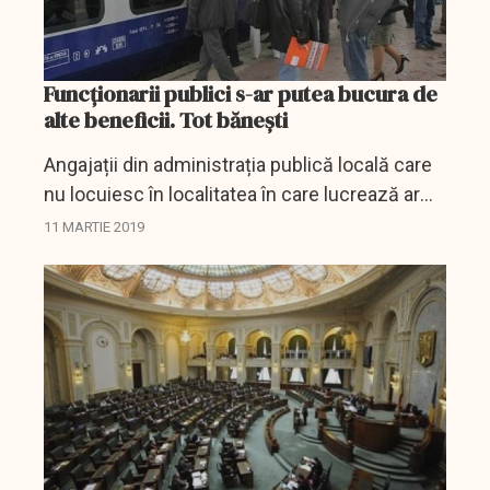
Funcționarii publici s-ar putea bucura de
alte beneficii. Tot bănești
Angajații din administrația publică locală care
nu locuiesc în localitatea în care lucrează ar
putea primi înapoi banii dați pe transportul
11 MARTIE 2019
spre serviciu. Măsura decontării acestor...