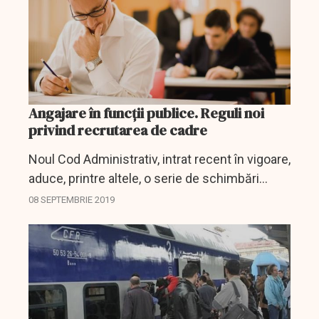
Angajare în funcții publice. Reguli noi
privind recrutarea de cadre
Noul Cod Administrativ, intrat recent în vigoare,
aduce, printre altele, o serie de schimbări
referitoare la cariera funcționarilor publici. În
08 SEPTEMBRIE 2019
acest sens, există în dezbatere un proiect de
act...