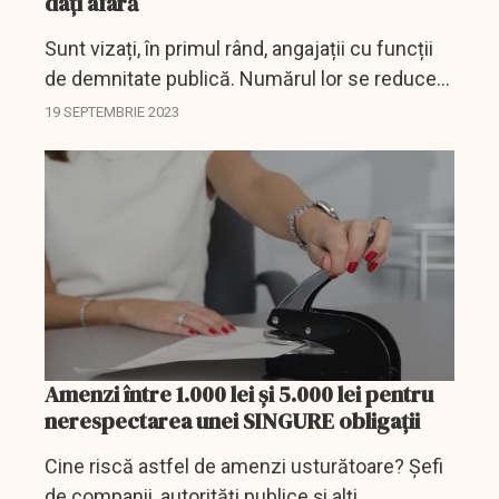
daţi afară
Sunt vizați, în primul rând, angajații cu funcții
de demnitate publică. Numărul lor se reduce
cu 25%.
19 SEPTEMBRIE 2023
Amenzi între 1.000 lei și 5.000 lei pentru
nerespectarea unei SINGURE obligații
Cine riscă astfel de amenzi usturătoare? Șefi
de companii, autorități publice și alți