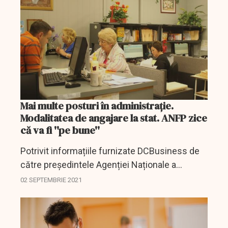
Mai multe posturi în administrație.
Modalitatea de angajare la stat. ANFP zice
că va fi ''pe bune''
Potrivit informațiile furnizate DCBusiness de
către președintele Agenției Naționale a
Funcționarilor Publici, Liviu Mălureanu,
02 SEPTEMBRIE 2021
numărul total al posturilor vacante din acest
sistem a crescut,...