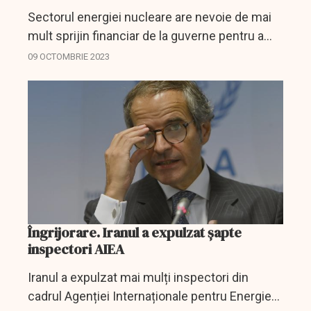
Sectorul energiei nucleare are nevoie de mai
mult sprijin financiar de la guverne pentru a
creşte producţia de electricitate, în condiţiile în
09 OCTOMBRIE 2023
care sectorul privat a subestimat valoarea pe
termen...
Îngrijorare. Iranul a expulzat șapte
inspectori AIEA
Iranul a expulzat mai mulți inspectori din
cadrul Agenției Internaționale pentru Energie