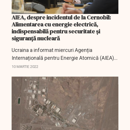
AIEA, despre incidentul de la Cernobîl:
Alimentarea cu energie electrică,
indispensabilă pentru securitate și
siguranță nucleară
Ucraina a informat miercuri Agenția
Internațională pentru Energie Atomică (AIEA)
că centrala nucleară de la Chornobîl a fost
10 MARTIE 2022
deconectată de la rețeaua electrică și a
pierdut alimentarea cu...