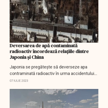
Deversarea de apă contaminată
radioactiv încordează relațiile dintre
Japonia și China
Japonia se pregătește să deverseze apa
contraminată radioactiv în urma accidentului
nuclear de la Fukushima din anul 2011.
07 IULIE 2023