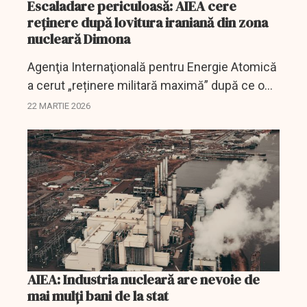
Escaladare periculoasă: AIEA cere
reținere după lovitura iraniană din zona
nucleară Dimona
Agenţia Internaţională pentru Energie Atomică
a cerut „reținere militară maximă” după ce o
rachetă iraniană a lovit zona Dimona, unde se
22 MARTIE 2026
află o instalație nucleară, fără a fi...
AIEA: Industria nucleară are nevoie de
mai mulţi bani de la stat