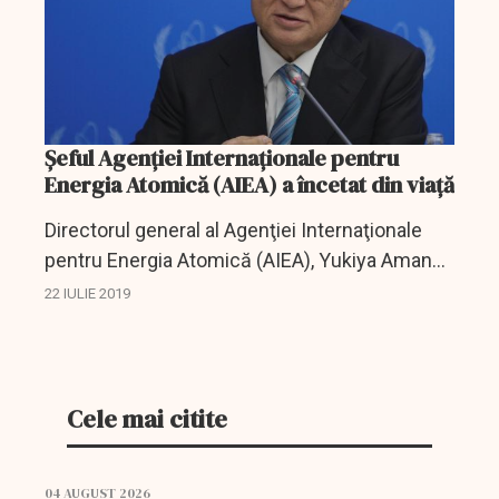
Șeful Agenţiei Internaţionale pentru
Energia Atomică (AIEA) a încetat din viață
Directorul general al Agenţiei Internaţionale
pentru Energia Atomică (AIEA), Yukiya Amano,
a încetat din viaţă, a anunţat luni agenţia, într-
22 IULIE 2019
un comunicat către statele membre obţinut
de...
Cele mai citite
04 AUGUST 2026