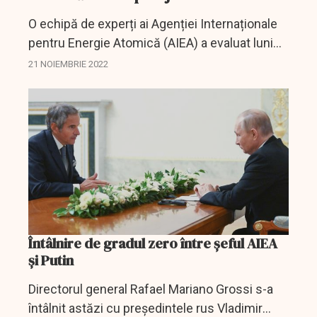
O echipă de experți ai Agenției Internaționale
pentru Energie Atomică (AIEA) a evaluat luni
amploarea pagubelor provocate de
21 NOIEMBRIE 2022
bombardamentele intense din weekend la
centrala nucleară Zporojie...
Întâlnire de gradul zero între șeful AIEA
și Putin
Directorul general Rafael Mariano Grossi s-a
întâlnit astăzi cu președintele rus Vladimir