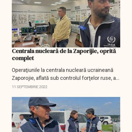
Centrala nucleară de la Zaporijie, oprită
complet
Operaţiunile la centrala nucleară ucraineană
Zaporojie, aflată sub controlul forţelor ruse, au
fost oprite complet ca măsură de siguranţă, a
11 SEPTEMBRIE 2022
anunţat duminică Energoatom, operatorul...