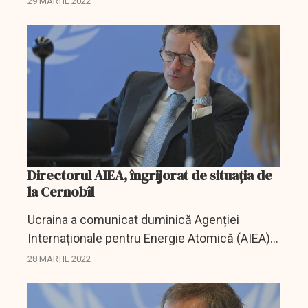
29 MARTIE 2022
a oferi spijin de specialiate în contextul
războiului și al...
Directorul AIEA, îngrijorat de situația de
la Cernobîl
Ucraina a comunicat duminică Agenției
Internaționale pentru Energie Atomică (AIEA)
că încă nu știe când ar putea avea loc
28 MARTIE 2022
următoarea rotație a personalului de la
Centrala Nucleară (CNE)...