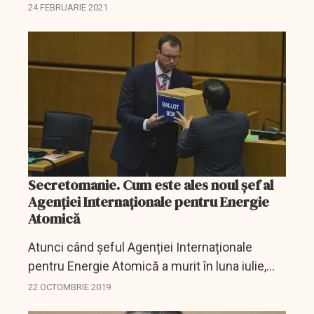
acordul din 2015, potrivit unui raport AIEA,
24 FEBRUARIE 2021
consultat marţi de AFP.
Secretomanie. Cum este ales noul șef al
Agenției Internaționale pentru Energie
Atomică
Atunci când șeful Agenției Internaționale
pentru Energie Atomică a murit în luna iulie,
decesul acestuia a fost ținut sectet timp de 4
22 OCTOMBRIE 2019
zile. Mulți nici nu știau că Yukiya Amano era