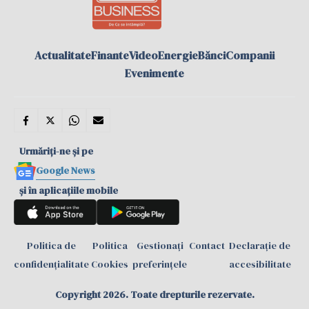
Actualitate
Finante
Video
Energie
Bănci
Companii
Evenimente
Urmăriți-ne și pe
Google News
și în aplicațiile mobile
Politica de
Politica
Gestionați
Contact
Declarație de
confidențialitate
Cookies
preferințele
accesibilitate
Copyright 2026. Toate drepturile rezervate.