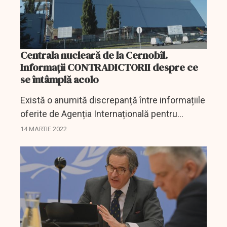
Centrala nucleară de la Cernobîl.
Informații CONTRADICTORII despre ce
se întâmplă acolo
Există o anumită discrepanță între informațiile
oferite de Agenția Internațională pentru
Energie Atomică (AIEA) și cele venite din
14 MARTIE 2022
partea autorităților de la Kiev.