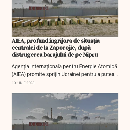
AIEA, profund îngrijora de situația
centralei de la Zaporojie, după
distrugerea barajului de pe Nipru
Agenția Internațională pentru Energie Atomică
(AIEA) promite sprijin Ucrainei pentru a putea
preveni o catastrofă nucleară la centrala
10 IUNIE 2023
nucleară de la Zaporojie după ce barajul de pe
Nipru a...