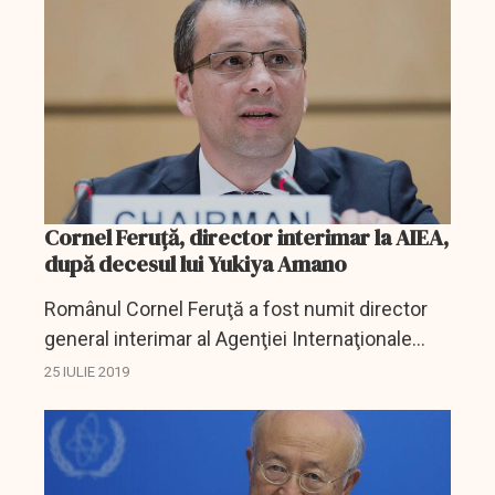
bolnav....
Cornel Feruţă, director interimar la AIEA,
după decesul lui Yukiya Amano
Românul Cornel Feruţă a fost numit director
general interimar al Agenţiei Internaţionale
pentru Energie Atomică (AIEA) până când
25 IULIE 2019
statele membre se vor pune de acord asupra
succesorului lui...