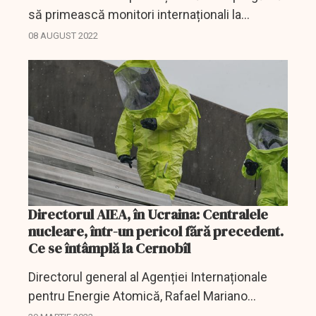
să primească monitori internaționali la
centrala nucleară ucraineană Zaporojia, a cărei
08 AUGUST 2022
siguranță este pusă sub semnul întrebării
după...
Directorul AIEA, în Ucraina: Centralele
nucleare, într-un pericol fără precedent.
Ce se întâmplă la Cernobîl
Directorul general al Agenției Internaționale
pentru Energie Atomică, Rafael Mariano
Grossi, s-a deplasat în Ucraina persoanl pentru