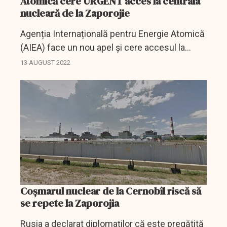
Atomică cere URGENT acces la centrala
nucleară de la Zaporojie
Agenția Internațională pentru Energie Atomică
(AIEA) face un nou apel și cere accesul la
centrala nucelară de la Zaporijie.
13 AUGUST 2022
Coșmarul nuclear de la Cernobîl riscă să
se repete la Zaporojia
Rusia a declarat diplomaților că este pregătită