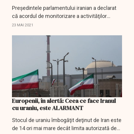
Preşedintele parlamentului iranian a declarat
că acordul de monitorizare a activităţilor
nucleare de către Agenţia Internaţională
23 MAI 2021
pentru Energie Atomică (AIEA), valabil trei luni,
a expirat...
Europenii, în alertă: Ceea ce face Iranul
cu uraniu, este ALARMANT
Stocul de uraniu îmbogăţit deţinut de Iran este
de 14 ori mai mare decât limita autorizată de