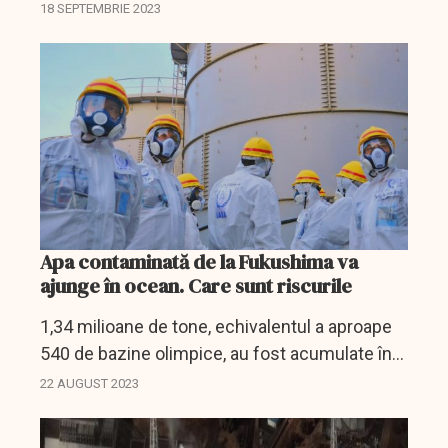
Atomică, la câteva zile după ce a mai expulzat
18 SEPTEMBRIE 2023
un astfel de inspector implicat în examinarea...
Apa contaminată de la Fukushima va
ajunge în ocean. Care sunt riscurile
1,34 milioane de tone, echivalentul a aproape
540 de bazine olimpice, au fost acumulate în
peste o mie de rezervoare gigantice de pe
22 AUGUST 2023
amplasamentul de la Fukushima.