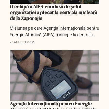
O echipă a AIEA condusă de șeful
organizației a plecat la centrala nucleară
de la Zaporojie
Misiunea pe care Agenţia Internaţională pentru
Energie Atomică (AIEA) o începe la centrala
nucleară ucraineană Zaporojie este ''cea mai
29 AUGUST 2022
dură din istoria'' organizaţiei din cauza luptelor
din...
Agenția Internațională pentru Energie