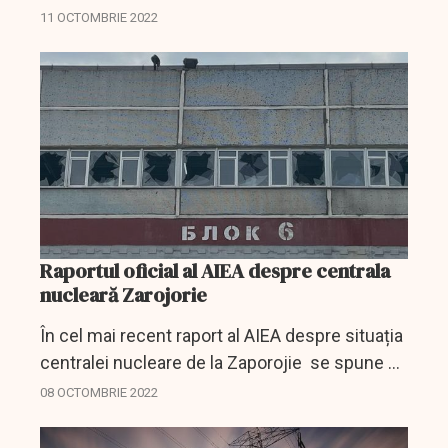
Putin în cadrul eforturilor AIEA de a preveni un
11 OCTOMBRIE 2022
accident nuclear în timpul actualului conflict
militar...
Raportul oficial al AIEA despre centrala
nucleară Zarojorie
În cel mai recent raport al AIEA despre situația
centralei nucleare de la Zaporojie se spune că
joi a avut loc un nou bombardament care a
08 OCTOMBRIE 2022
avariat o linie electrică care alimenta cu
energie...