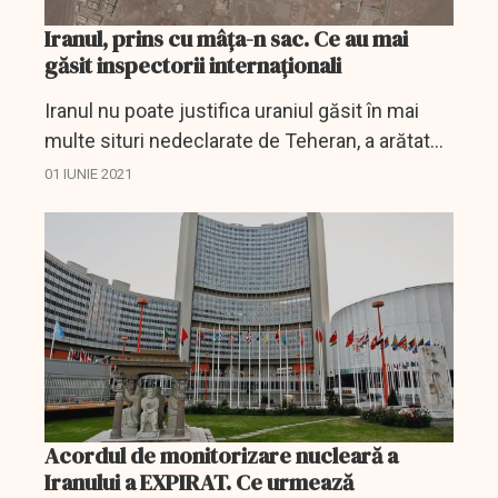
Iranul, prins cu mâța-n sac. Ce au mai
găsit inspectorii internaționali
Iranul nu poate justifica uraniul găsit în mai
multe situri nedeclarate de Teheran, a arătat
luni un raport al instituției de supraveghere
01 IUNIE 2021
nucleară. Noile dovezi ar putea constitui noi
surse de...
Acordul de monitorizare nucleară a
Iranului a EXPIRAT. Ce urmează