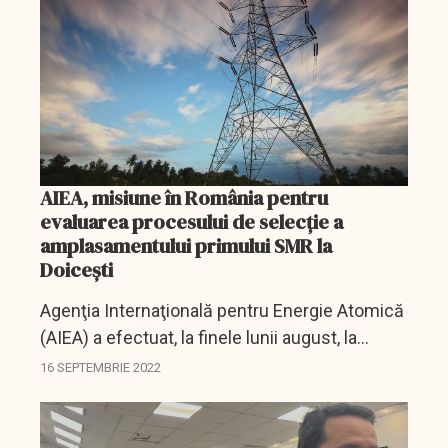
AIEA, misiune în România pentru
evaluarea procesului de selecţie a
amplasamentului primului SMR la
Doiceşti
Agenţia Internaţională pentru Energie Atomică
(AIEA) a efectuat, la finele lunii august, la
solicitarea Nuclearelectrica, o misiune SEED
16 SEPTEMBRIE 2022
(Site and External Events Design) în România
pentru a...