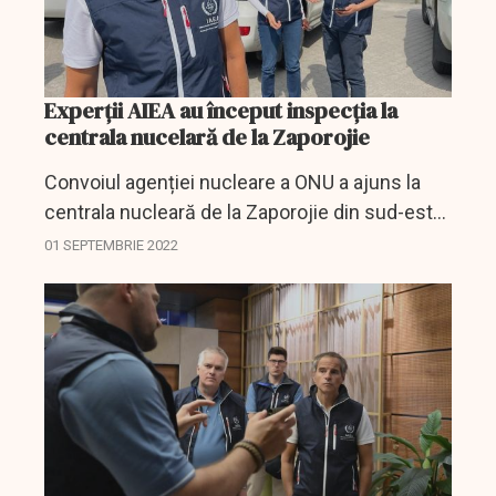
Experții AIEA au început inspecția la
centrala nucelară de la Zaporojie
Convoiul agenției nucleare a ONU a ajuns la
centrala nucleară de la Zaporojie din sud-estul
Ucrainei, a anunțat Agenția Internațională
01 SEPTEMBRIE 2022
pentru Energie Atomică (AIEA) pe Twitter.