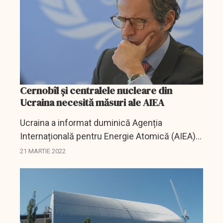
Cernobîl și centralele nucleare din
Ucraina necesită măsuri ale AIEA
Ucraina a informat duminică Agenția
Internațională pentru Energie Atomică (AIEA)
că aproximativ jumătate din personalul de la
21 MARTIE 2022
centrala nucleară de la Chornobîl a putut, în
sfârșit, să se...