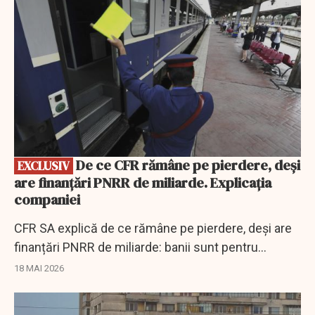
De ce CFR rămâne pe pierdere, deși
EXCLUSIV
are finanțări PNRR de miliarde. Explicația
companiei
CFR SA explică de ce rămâne pe pierdere, deși are
finanțări PNRR de miliarde: banii sunt pentru
investiții, nu pentru acoperirea cheltuielilor curente.
18 MAI 2026
EXCLUSIV