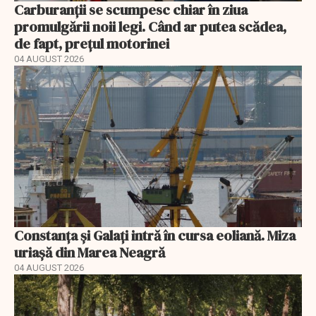
Carburanții se scumpesc chiar în ziua
promulgării noii legi. Când ar putea scădea,
de fapt, prețul motorinei
04 AUGUST 2026
Constanța și Galați intră în cursa eoliană. Miza
uriașă din Marea Neagră
04 AUGUST 2026