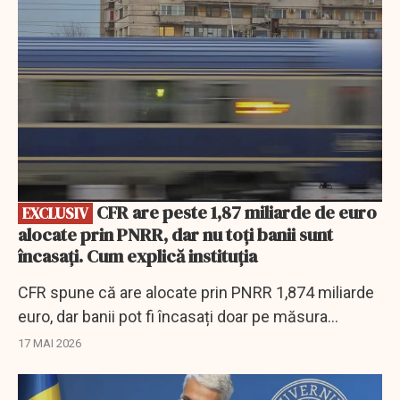
CFR are peste 1,87 miliarde de euro
EXCLUSIV
alocate prin PNRR, dar nu toți banii sunt
încasați. Cum explică instituția
CFR spune că are alocate prin PNRR 1,874 miliarde
euro, dar banii pot fi încasați doar pe măsura
lucrărilor și după îndeplinirea jaloanelor.
17 MAI 2026