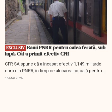
Banii PNRR pentru calea ferată, sub
EXCLUSIV
lupă. Cât a primit efectiv CFR
CFR SA spune că a încasat efectiv 1,149 miliarde
euro din PNRR, în timp ce alocarea actuală pentru
infrastructura feroviară este de 1,87 miliarde euro.
16 MAI 2026