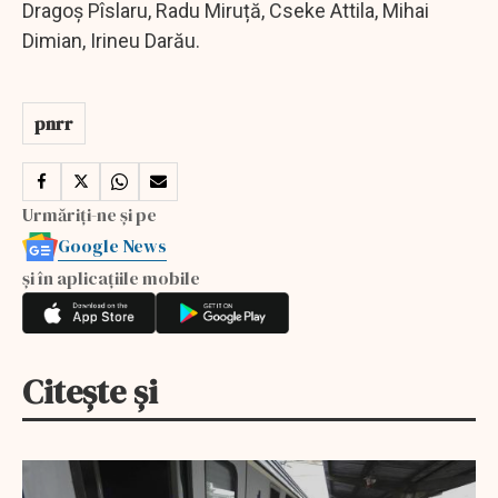
Dragoș Pîslaru, Radu Miruță, Cseke Attila, Mihai
Dimian, Irineu Darău.
pnrr
Urmăriți-ne și pe
Google News
și în aplicațiile mobile
Citește și
EXCLUSIV