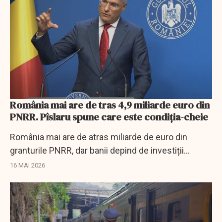
România mai are de tras 4,9 miliarde euro din
PNRR. Pîslaru spune care este condiția-cheie
România mai are de atras miliarde de euro din
granturile PNRR, dar banii depind de investiții
finalizate și reforme adoptate până la 31 august.
16 MAI 2026
EXCLUSIV