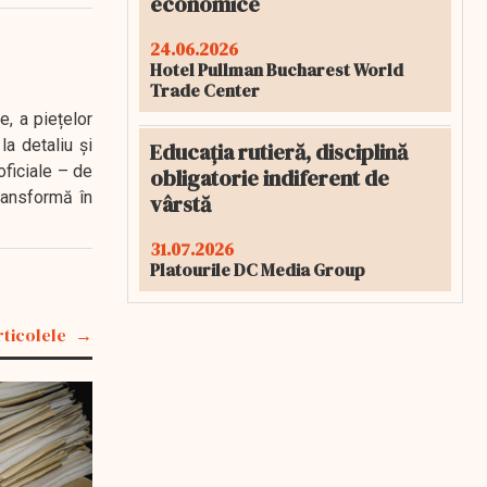
economice
24.06.2026
Hotel Pullman Bucharest World
Trade Center
e, a piețelor
a detaliu și
Educația rutieră, disciplină
oficiale – de
obligatorie indiferent de
transformă în
vârstă
31.07.2026
Platourile DC Media Group
rticolele