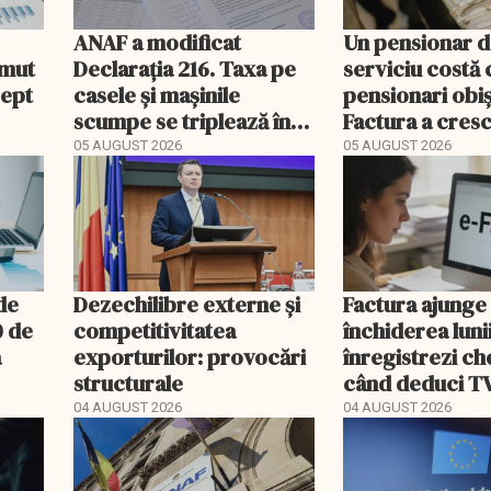
ANAF a modificat
Un pensionar 
umut
Declarația 216. Taxa pe
serviciu costă 
rept
casele și mașinile
pensionari obiș
scumpe se triplează în
Factura a cresc
2026
ori mai repede
05 AUGUST 2026
05 AUGUST 2026
 de
Dezechilibre externe și
Factura ajunge
0 de
competitivitatea
închiderea luni
a
exporturilor: provocări
înregistrezi che
structurale
când deduci T
04 AUGUST 2026
04 AUGUST 2026