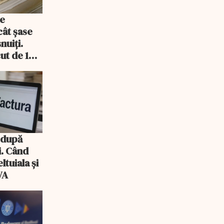
de
cât șase
nuiți.
ut de 14
 după
i. Când
ltuiala și
VA