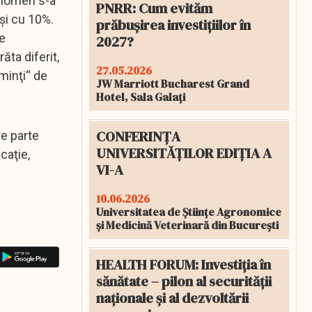
fenomen s-a
PNRR: Cum evităm
 şi cu 10%.
prăbușirea investițiilor în
de
2027?
ăta diferit,
27.05.2026
minţi“ de
JW Marriott Bucharest Grand
Hotel, Sala Galați
CONFERINȚA
re parte
UNIVERSITĂȚILOR EDIȚIA A
caţie,
VI-A
10.06.2026
Universitatea de Științe Agronomice
și Medicină Veterinară din București
HEALTH FORUM: Investiția în
sănătate – pilon al securității
naționale și al dezvoltării