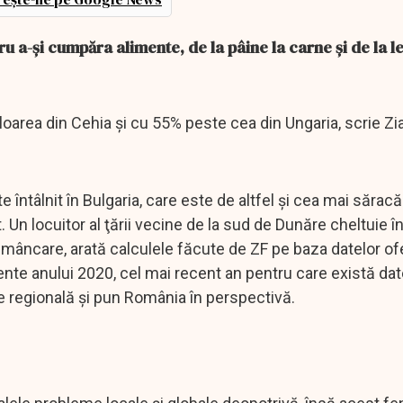
u a-şi cumpăra alimente, de la pâine la carne şi de la 
area din Cehia şi cu 55% peste cea din Ungaria, scrie Zia
întâlnit în Bulgaria, care este de altfel şi cea mai săracă
Un locuitor al ţării vecine de la sud de Dunăre cheltuie 
 mâncare, arată calculele făcute de ZF pe baza datelor of
te anului 2020, cel mai recent an pentru care există dat
ţie regională şi pun România în perspectivă.