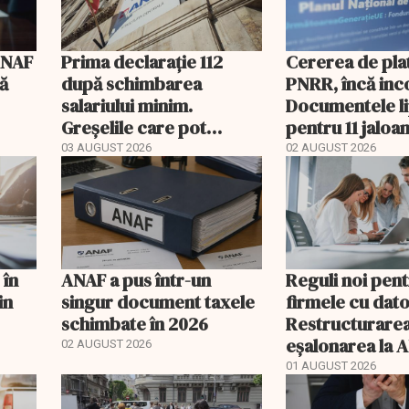
ANAF
Prima declarație 112
Cererea de plat
că
după schimbarea
PNRR, încă inc
salariului minim.
Documentele l
Greșelile care pot
pentru 11 jaloa
apărea în august
03 AUGUST 2026
02 AUGUST 2026
 în
ANAF a pus într-un
Reguli noi pen
in
singur document taxele
firmele cu dator
schimbate în 2026
Restructurarea
eșalonarea la 
02 AUGUST 2026
mai pot fi folos
01 AUGUST 2026
simultan