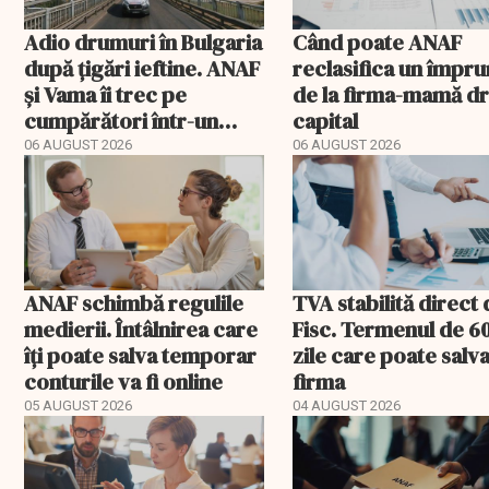
Adio drumuri în Bulgaria
Când poate ANAF
după țigări ieftine. ANAF
reclasifica un împr
și Vama îi trec pe
de la firma-mamă d
cumpărători într-un
capital
registru electronic
06 AUGUST 2026
06 AUGUST 2026
ANAF schimbă regulile
TVA stabilită direct
medierii. Întâlnirea care
Fisc. Termenul de 6
îți poate salva temporar
zile care poate salv
conturile va fi online
firma
05 AUGUST 2026
04 AUGUST 2026