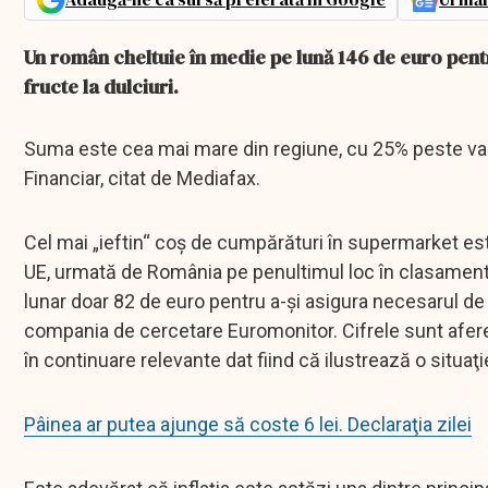
Un român cheltuie în medie pe lună 146 de euro pentr
fructe la dulciuri.
Suma este cea mai mare din regiune, cu 25% peste valo
Financiar, citat de Mediafax.
Cel mai „ieftin“ coş de cumpărături în supermarket este 
UE, urmată de România pe penultimul loc în clasament. 
lunar doar 82 de euro pentru a-şi asigura necesarul de
compania de cercetare Euromonitor. Cifrele sunt aferen
în continuare relevante dat fiind că ilustrează o situa
Pâinea ar putea ajunge să coste 6 lei. Declaraţia zilei