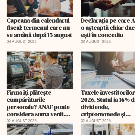
Capcana din calendarul
Declarația pe care 
fiscal: termenul care nu
o așteaptă chiar da
se amână după 15 august
ești în concediu
04 AUGUST 2026
03 AUGUST 2026
Firma îți plătește
Taxele investitorilor
cumpărăturile
2026. Statul ia 16% d
personale? ANAF poate
dividende,
considera suma venit.
criptomonede și
Cu cât te taxează
anumite tranzacții
02 AUGUST 2026
02 AUGUST 2026