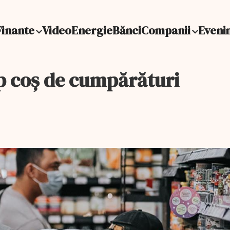
Finante
Video
Energie
Bănci
Companii
Eveni
p coș de cumpărături