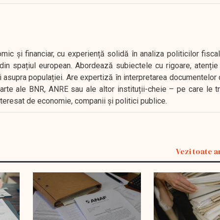
 și financiar, cu experiență solidă în analiza politicilor fiscal
in spațiul european. Abordează subiectele cu rigoare, atenție l
i asupra populației. Are expertiză în interpretarea documentelor 
oarte ale BNR, ANRE sau ale altor instituții-cheie – pe care le 
interesat de economie, companii și politici publice.
Vezi toate a