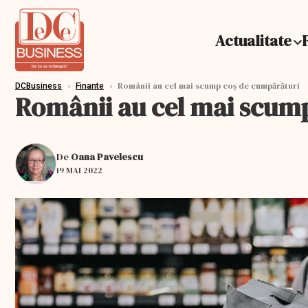
Actualitate
›
›
Românii au cel mai scump coș de cumpărături
DCBusiness
Finante
Românii au cel mai scum
De
Oana Pavelescu
19 MAI 2022