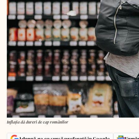
Inflația dă dureri de cap românilor
Adaugă-ne ca sursă preferată în Google
Urmăr