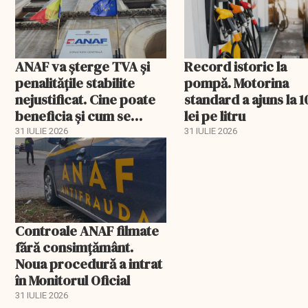
ANAF va șterge TVA și
Record istoric la
penalitățile stabilite
pompă. Motorina
nejustificat. Cine poate
standard a ajuns la 1
beneficia și cum se
lei pe litru
recuperează banii plătiți
31 IULIE 2026
31 IULIE 2026
Controale ANAF filmate
fără consimțământ.
Noua procedură a intrat
în Monitorul Oficial
31 IULIE 2026