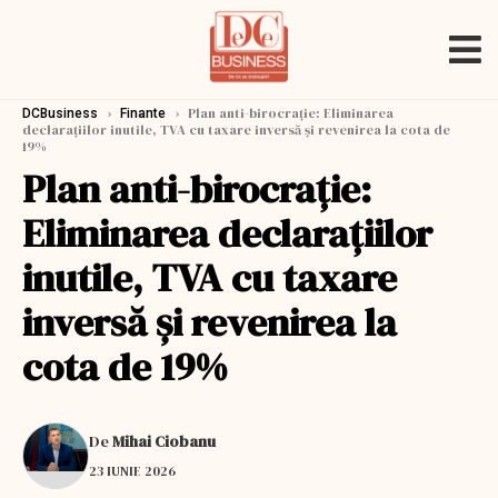
›
›
Plan anti-birocrație: Eliminarea
DCBusiness
Finante
declaraţiilor inutile, TVA cu taxare inversă şi revenirea la cota de
19%
Plan anti-birocrație:
Eliminarea declaraţiilor
inutile, TVA cu taxare
inversă şi revenirea la
cota de 19%
De
Mihai Ciobanu
23 IUNIE 2026