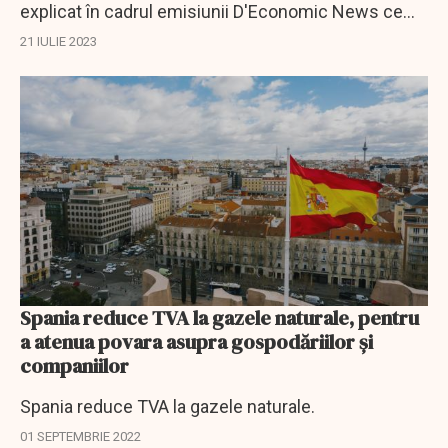
explicat în cadrul emisiunii D'Economic News ce
înseamnă creșterea la 19% a TVA.
21 IULIE 2023
Spania reduce TVA la gazele naturale, pentru
a atenua povara asupra gospodăriilor şi
companiilor
Spania reduce TVA la gazele naturale.
01 SEPTEMBRIE 2022