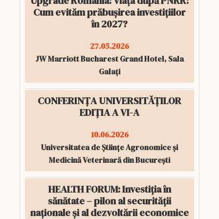
Upgrade România: Viața după PNRR:
Cum evităm prăbușirea investițiilor
în 2027?
27.05.2026
JW Marriott Bucharest Grand Hotel, Sala
Galați
CONFERINȚA UNIVERSITĂȚILOR
EDIȚIA A VI-A
10.06.2026
Universitatea de Științe Agronomice și
Medicină Veterinară din București
HEALTH FORUM: Investiția în
sănătate – pilon al securității
naționale și al dezvoltării economice