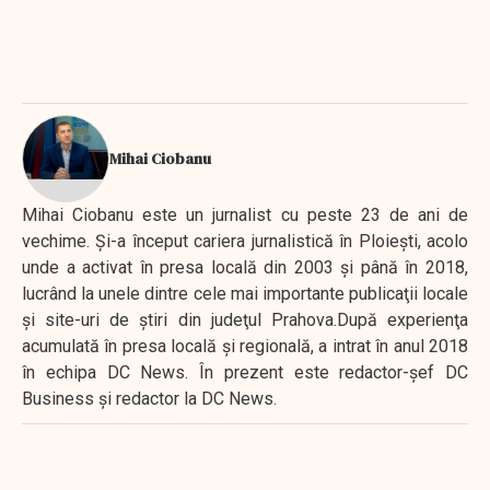
Mihai Ciobanu
Mihai Ciobanu este un jurnalist cu peste 23 de ani de
vechime. Şi-a început cariera jurnalistică în Ploieşti, acolo
unde a activat în presa locală din 2003 şi până în 2018,
lucrând la unele dintre cele mai importante publicaţii locale
şi site-uri de ştiri din judeţul Prahova.După experienţa
acumulată în presa locală şi regională, a intrat în anul 2018
în echipa DC News. În prezent este redactor-şef DC
Business şi redactor la DC News.