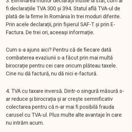
3. Eliminarea multor declarații inutile la stat, cum ar
fi declarațiile TVA 300 și 394. Statul află TVA-ul de
plată de la firme în România în trei moduri diferite.
Prin acele declarații, prin fișierul SAF-T și prin E-
Factura. De trei ori, aceeași informație.
Cum s-a ajuns aici? Pentru că de fiecare dată
combaterea evaziunii s-a făcut prin mai multă
birocrație pentru cei care oricum plăteau taxele.
Cine nu dă factură, nu dă nici e-factură.
4. TVA cu taxare inversă. Dintr-o singură măsură s-
ar reduce și birocrația și ar crește semnificativ
colectarea pentru că n-ar mai fi posibilă frauda
carusel cu TVA-ul. Plus multe alte avantaje în care
nu intrăm acum.