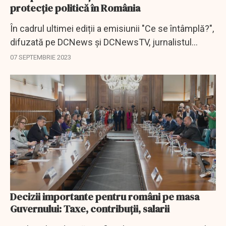
protecție politică în România
În cadrul ultimei ediții a emisiunii "Ce se întâmplă?",
difuzată pe DCNews și DCNewsTV, jurnalistul
Răzvan Dumitrescu l-a avut ca invitat pe
07 SEPTEMBRIE 2023
Președintele Blocului Național Sindical, Dumitru...
Decizii importante pentru români pe masa
Guvernului: Taxe, contribuții, salarii