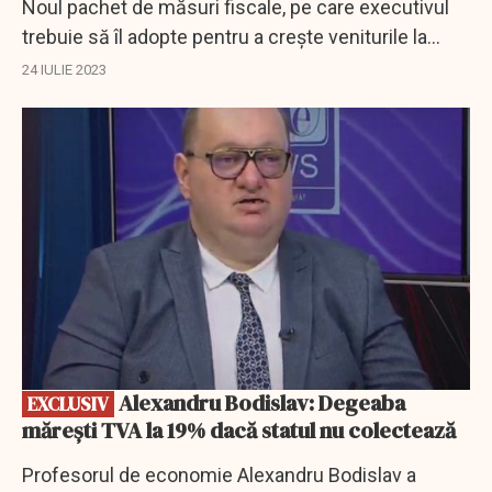
Noul pachet de măsuri fiscale, pe care executivul
trebuie să îl adopte pentru a creşte veniturile la
bugetul de stat, va fi discutat, astăzi, în şedinţa
24 IULIE 2023
coaliţiei de guvernare. Propunerile...
EXCLUSIV
Alexandru Bodislav: Degeaba
EXCLUSIV
mărești TVA la 19% dacă statul nu colectează
Profesorul de economie Alexandru Bodislav a