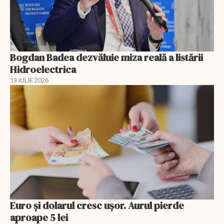
Bogdan Badea dezvăluie miza reală a listării
Hidroelectrica
13 IULIE 2026
Euro și dolarul cresc ușor. Aurul pierde
aproape 5 lei