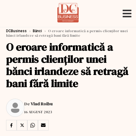
›
›
O eroare informatică a permis clienților unei
DCBusiness
Bănci
bănci irlandeze să retragă bani fără limite
O eroare informatică a
permis clienților unei
bănci irlandeze să retragă
bani fără limite
De
Vlad Roibu
16 AUGUST 2023