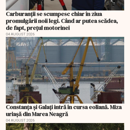
Carburanții se scumpesc chiar în ziua
promulgării noii legi. Când ar putea scădea,
de fapt, prețul motorinei
04 AUGUST 2026
Constanța și Galați intră în cursa eoliană. Miza
uriașă din Marea Neagră
04 AUGUST 2026