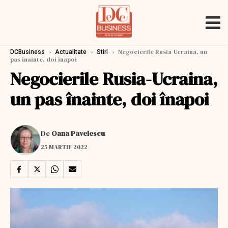
›
›
›
Negocierile Rusia-Ucraina, un
DCBusiness
Actualitate
Stiri
pas înainte, doi înapoi
Negocierile Rusia-Ucraina,
un pas înainte, doi înapoi
De
Oana Pavelescu
25 MARTIE 2022