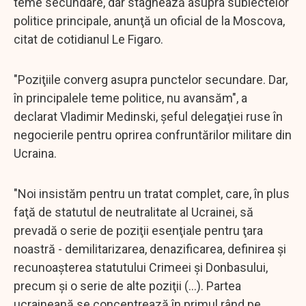
teme secundare, dar stagnează asupra subiectelor
politice principale, anunţă un oficial de la Moscova,
citat de cotidianul Le Figaro.
"Poziţiile converg asupra punctelor secundare. Dar,
în principalele teme politice, nu avansăm", a
declarat Vladimir Medinski, şeful delegaţiei ruse în
negocierile pentru oprirea confruntărilor militare din
Ucraina.
"Noi insistăm pentru un tratat complet, care, în plus
faţă de statutul de neutralitate al Ucrainei, să
prevadă o serie de poziţii esenţiale pentru ţara
noastră - demilitarizarea, denazificarea, definirea şi
recunoaşterea statutului Crimeei şi Donbasului,
precum şi o serie de alte poziţii (...). Partea
ucraineană se concentrează în primul rând pe