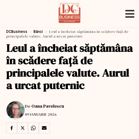
›
›
Leul a încheiat săptămâna în scădere față de
DCBusiness
Bănci
principalele valute. Aurul a urcat puternic
Leul a încheiat săptămâna
în scădere față de
principalele valute. Aurul
a urcat puternic
De
Oana Pavelescu
09 IANUARIE 2026