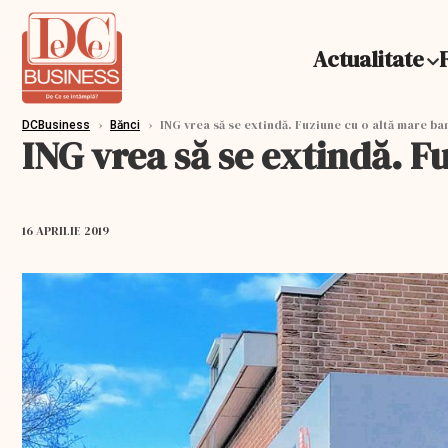
Actualitate
›
›
ING vrea să se extindă. Fuziune cu o altă mare ba
DCBusiness
Bănci
ING vrea să se extindă. F
16 APRILIE 2019