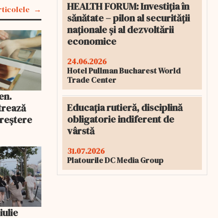
HEALTH FORUM: Investiția în
rticolele
sănătate – pilon al securității
naționale și al dezvoltării
economice
24.06.2026
Hotel Pullman Bucharest World
Trade Center
en.
Educația rutieră, disciplină
trează
obligatorie indiferent de
reștere
vârstă
31.07.2026
Platourile DC Media Group
iulie