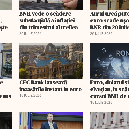
BNR vede o scădere
Aurul urcă pute
,
substanţială a inflaţiei
euro scade ușo
ște
din trimestrul al treilea
BNR din 20 iuli
20 IULIE 2026
20 IULIE 2026
se
CEC Bank lansează
Euro, dolarul și
încasările instant în euro
elvețian, în scă
vans
cursul BNR de 
16 IULIE 2026
15 IULIE 2026
EXCLUSIV