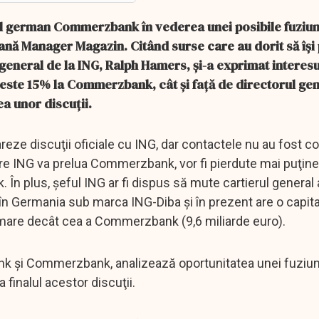
l german Commerzbank în vederea unei posibile fuziun
mană Manager Magazin. Citând surse care au dorit să îşi
eneral de la ING, Ralph Hamers, şi-a exprimat interesul
este 15% la Commerzbank, cât şi faţă de directorul gen
a unor discuţii.
ze discuţii oficiale cu ING, dar contactele nu au fost c
care ING va prelua Commerzbank, vor fi pierdute mai puţine
În plus, şeful ING ar fi dispus să mute cartierul general 
n Germania sub marca ING-Diba şi în prezent are o capita
i mare decât cea a Commerzbank (9,6 miliarde euro).
k şi Commerzbank, analizează oportunitatea unei fuziuni
a finalul acestor discuţii.