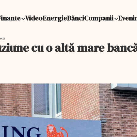
Finante
Video
Energie
Bănci
Companii
Eveni
ncă
uziune cu o altă mare banc