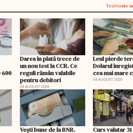
Vezi toate a
Darea în plată trece de
Leul pierde ter
un nou test la CCR. Ce
Dolarul înregis
e 600
reguli rămân valabile
cea mai mare c
pentru debitori
04 AUGUST 2026
04 AUGUST 2026
Vești bune de la BNR.
Curs valutar 31 