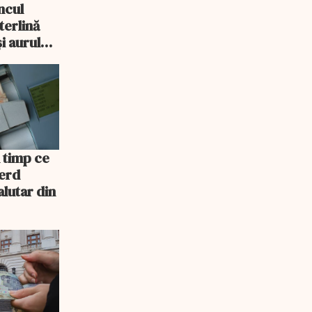
ncul
sterlină
i aurul
n timp ce
ierd
alutar din