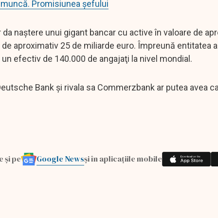
 de muncă. Promisiunea șefului
a naştere unui gigant bancar cu active în valoare de ap
ă de aproximativ 25 de miliarde euro. Împreună entitatea a
 un efectiv de 140.000 de angajaţi la nivel mondial.
 Deutsche Bank şi rivala sa Commerzbank ar putea avea ca
Google News
e și pe
și în aplicațiile mobile