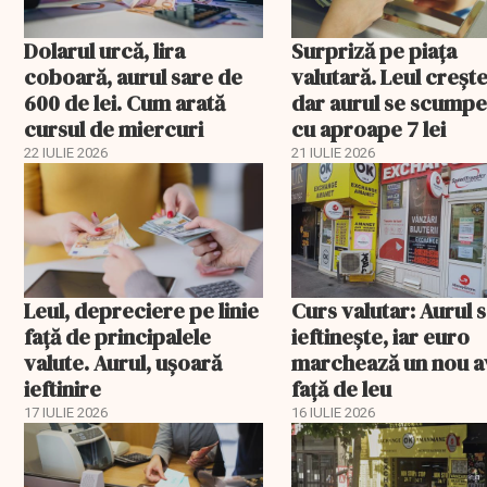
Dolarul urcă, lira
Surpriză pe piața
coboară, aurul sare de
valutară. Leul crește
600 de lei. Cum arată
dar aurul se scumpe
cursul de miercuri
cu aproape 7 lei
22 IULIE 2026
21 IULIE 2026
Leul, depreciere pe linie
Curs valutar: Aurul 
faţă de principalele
ieftinește, iar euro
valute. Aurul, uşoară
marchează un nou a
ieftinire
faţă de leu
17 IULIE 2026
16 IULIE 2026