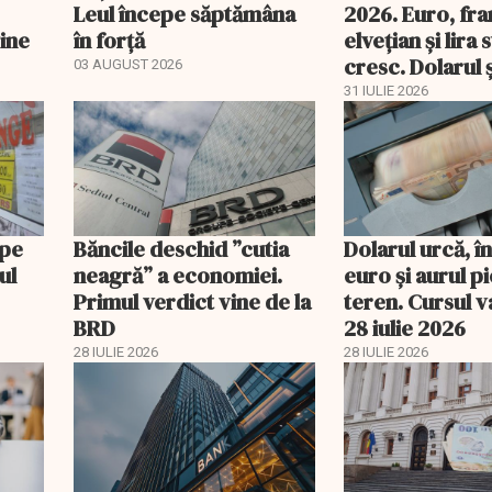
Leul începe săptămâna
2026. Euro, fra
vine
în forță
elvețian și lira 
cresc. Dolarul ș
03 AUGUST 2026
pierd teren
31 IULIE 2026
 pe
Băncile deschid ”cutia
Dolarul urcă, î
ul
neagră” a economiei.
euro și aurul p
Primul verdict vine de la
teren. Cursul v
BRD
28 iulie 2026
28 IULIE 2026
28 IULIE 2026