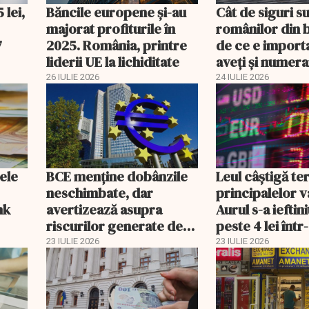
 lei,
Băncile europene și-au
Cât de siguri su
.
majorat profiturile în
românilor din b
7
2025. România, printre
de ce e import
liderii UE la lichiditate
aveţi şi numera
BNR
26 IULIE 2026
24 IULIE 2026
ele
BCE menține dobânzile
Leul câștigă ter
neschimbate, dar
principalelor v
nk
avertizează asupra
Aurul s-a ieftini
riscurilor generate de
peste 4 lei într
conflictul din Orientul
zi
23 IULIE 2026
23 IULIE 2026
Mijlociu