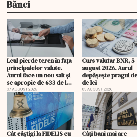
Bănci
Leul pierde teren în fața
Curs valutar BNR, 5
principalelor valute.
august 2026. Aurul
Aurul face un nou salt și
depășește pragul d
se apropie de 633 de lei
de lei
gramul
07 AUGUST 2026
05 AUGUST 2026
Cât câștigi la FIDELIS cu
Câți bani mai are