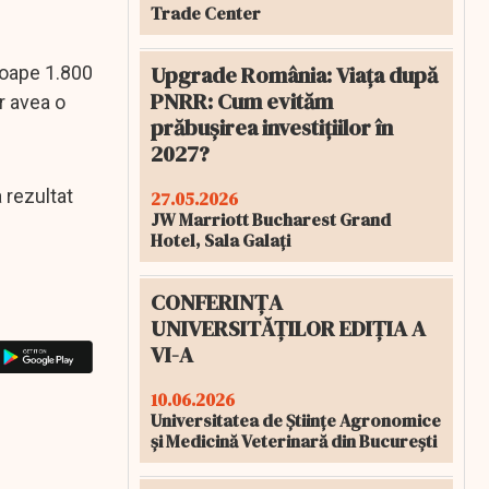
Trade Center
Upgrade România: Viața după
roape 1.800
PNRR: Cum evităm
r avea o
prăbușirea investițiilor în
2027?
 rezultat
27.05.2026
JW Marriott Bucharest Grand
Hotel, Sala Galați
CONFERINȚA
UNIVERSITĂȚILOR EDIȚIA A
VI-A
10.06.2026
Universitatea de Științe Agronomice
și Medicină Veterinară din București