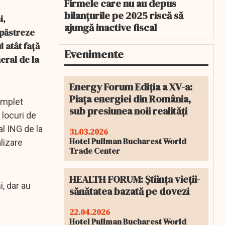
Firmele care nu au depus
bilanțurile pe 2025 riscă să
i,
ajungă inactive fiscal
 păstreze
 atât faţă
Evenimente
eral de la
Energy Forum Ediția a XV-a:
Piața energiei din România,
omplet
sub presiunea noii realități
 locuri de
al ING de la
31.03.2026
Hotel Pullman Bucharest World
lizare
Trade Center
HEALTH FORUM: Știința vieții-
, dar au
sănătatea bazată pe dovezi
22.04.2026
Hotel Pullman Bucharest World