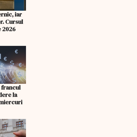
rnic, iar
r. Cursul
e 2026
 francul
dere la
miercuri