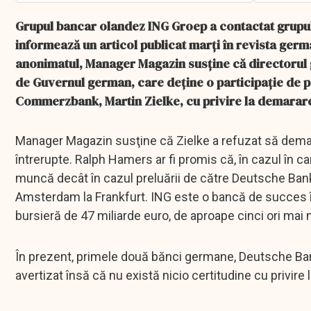
Grupul bancar olandez ING Groep a contactat grupu
informează un articol publicat marţi în revista ger
anonimatul, Manager Magazin susţine că directorul g
de Guvernul german, care deţine o participaţie de p
Commerzbank, Martin Zielke, cu privire la demarare
Manager Magazin susţine că Zielke a refuzat să demare
întrerupte. Ralph Hamers ar fi promis că, în cazul în 
muncă decât în cazul preluării de către Deutsche Bank. 
Amsterdam la Frankfurt. ING este o bancă de succes î
bursieră de 47 miliarde euro, de aproape cinci ori ma
În prezent, primele două bănci germane, Deutsche Ban
avertizat însă că nu există nicio certitudine cu privire l