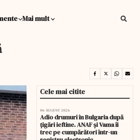
mente
Mai mult
ă
Cele mai citite
06 AUGUST 2026
Adio drumuri în Bulgaria după
țigări ieftine. ANAF și Vama îi
trec pe cumpărători într-un
registru electronic