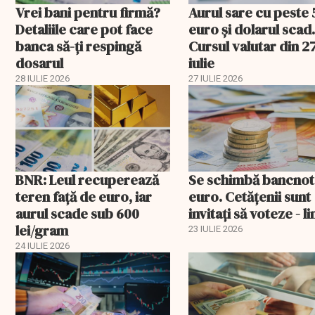
Vrei bani pentru firmă?
Aurul sare cu peste 5
Detaliile care pot face
euro și dolarul scad
banca să-ți respingă
Cursul valutar din 2
dosarul
iulie
28 IULIE 2026
27 IULIE 2026
BNR: Leul recuperează
Se schimbă bancnot
teren faţă de euro, iar
euro. Cetățenii sunt
aurul scade sub 600
invitați să voteze - li
lei/gram
23 IULIE 2026
24 IULIE 2026