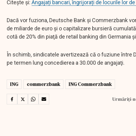
Citește și:
Angajați bancari, îngrijorați de locurile lor
Dacă vor fuziona, Deutsche Bank şi Commerzbank vor d
de miliarde de euro şi o capitalizare bursieră cumulat
cotă de 20% din piaţă de retail banking din Germania şi
În schimb, sindicatele avertizează că o fuziune între
pe termen lung concedierea a 30.000 de angajaţi.
ING
commerzbank
ING Commerzbank
Urmăriți-n