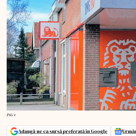
ING v
Adaugă-ne ca sursă preferată în Google
Urmăr