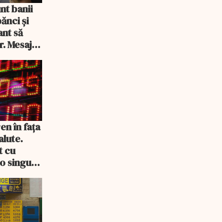
nt banii
ănci şi
ant să
r. Mesajul
en în fața
alute.
t cu
-o singură