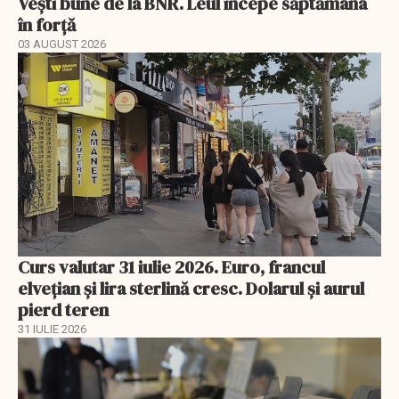
Vești bune de la BNR. Leul începe săptămâna
în forță
03 AUGUST 2026
Curs valutar 31 iulie 2026. Euro, francul
elvețian și lira sterlină cresc. Dolarul și aurul
pierd teren
31 IULIE 2026