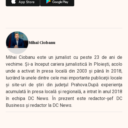
Mihai Ciobanu
Mihai Ciobanu este un jurnalist cu peste 23 de ani de
vechime. Şi-a început cariera jurnalistică în Ploieşti, acolo
unde a activat în presa locală din 2003 şi până în 2018,
lucrând la unele dintre cele mai importante publicaţii locale
şi site-uri de ştiri din judeţul Prahova.După experienţa
acumulată în presa locală şi regională, a intrat în anul 2018
în echipa DC News. În prezent este redactor-şef DC
Business şi redactor la DC News.