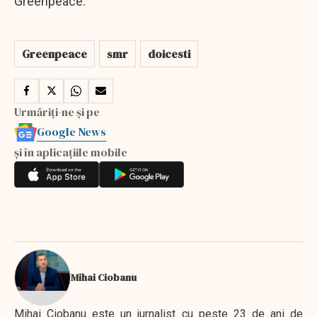
Greenpeace.
Greenpeace
smr
doicesti
Urmăriți-ne și pe
Google News
și în aplicațiile mobile
Mihai Ciobanu
Mihai Ciobanu este un jurnalist cu peste 23 de ani de