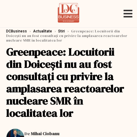
›
›
›
Greenpeace: Locuitorii din
DCBusiness
Actualitate
Stiri
Doiceşti nu au fost consultaţi cu privire la amplasarea reactoarelor
nucleare SMR în localitatea lor
Greenpeace: Locuitorii
din Doiceşti nu au fost
consultaţi cu privire la
amplasarea reactoarelor
nucleare SMR în
localitatea lor
De
Mihai Ciobanu