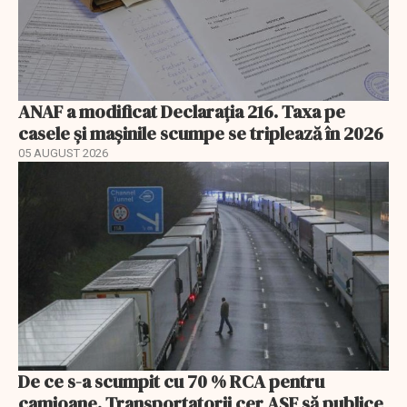
ANAF a modificat Declarația 216. Taxa pe
casele și mașinile scumpe se triplează în 2026
05 AUGUST 2026
De ce s-a scumpit cu 70 % RCA pentru
camioane. Transportatorii cer ASF să publice