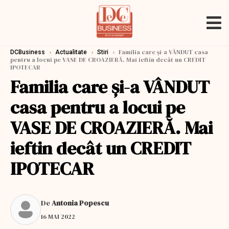
›
›
›
Familia care și-a VÂNDUT casa
DCBusiness
Actualitate
Stiri
pentru a locui pe VASE DE CROAZIERĂ. Mai ieftin decât un CREDIT
IPOTECAR
Familia care și-a VÂNDUT
casa pentru a locui pe
VASE DE CROAZIERĂ. Mai
ieftin decât un CREDIT
IPOTECAR
De
Antonia Popescu
16 MAI 2022