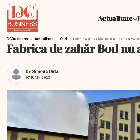
Actualitate
›
›
›
Fabrica de zahăr Bod nu are un viitor
DCBusiness
Actualitate
Stiri
Fabrica de zahăr Bod nu a
De
Simona Duta
07 IUNIE 2023