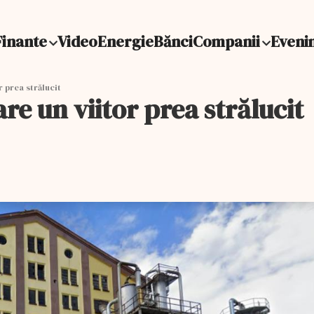
Finante
Video
Energie
Bănci
Companii
Eveni
 prea strălucit
re un viitor prea strălucit