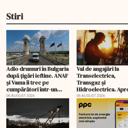
Stiri
Adio drumuri în Bulgaria
Val de angajări la
după țigări ieftine. ANAF
Transelectrica,
și Vama îi trec pe
Transgaz și
cumpărători într-un
Hidroelectrica. Ap
registru electronic
400 de posturi apro
06 AUGUST 2026
06 AUGUST 2026