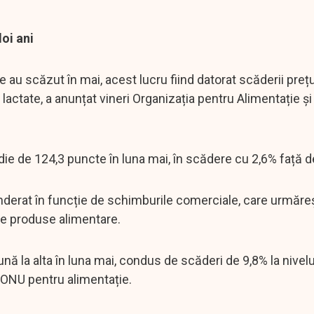
doi ani
e au scăzut în mai, acest lucru fiind datorat scăderii prețur
 lactate, a anunțat vineri Organizația pentru Alimentație și
edie de 124,3 puncte în luna mai, în scădere cu 2,6% față de
ponderat în funcție de schimburile comerciale, care urmăre
 de produse alimentare.
ună la alta în luna mai, condus de scăderi de 9,8% la nivelu
i ONU pentru alimentație.