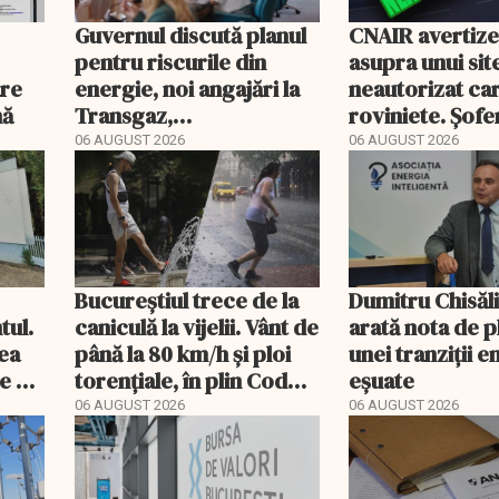
Guvernul discută planul
CNAIR avertiz
pentru riscurile din
asupra unui sit
are
energie, noi angajări la
neautorizat ca
nă
Transgaz,
roviniete. Șofer
Transelectrica și
plăti și cu 186
06 AUGUST 2026
06 AUGUST 2026
Hidroelectrica și
programul pentru di
Bucureștiul trece de la
Dumitru Chisăl
tul.
caniculă la vijelii. Vânt de
arată nota de p
rea
până la 80 km/h și ploi
unei tranziții 
e a
torențiale, în plin Cod
eșuate
portocaliu
06 AUGUST 2026
06 AUGUST 2026