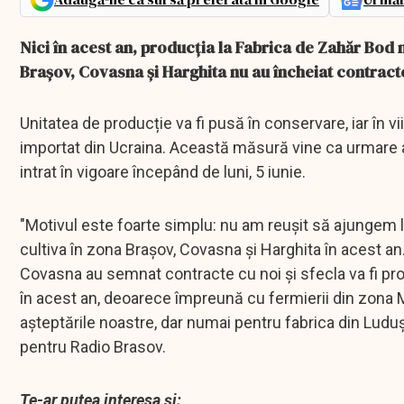
Nici în acest an, producția la Fabrica de Zahăr Bod nu
Brașov, Covasna și Harghita nu au încheiat contracte
Unitatea de producție va fi pusă în conservare, iar în vi
importat din Ucraina. Această măsură vine ca urmare a i
intrat în vigoare începând de luni, 5 iunie.
"Motivul este foarte simplu: nu am reușit să ajungem l
cultiva în zona Brașov, Covasna și Harghita în acest an.
Covasna au semnat contracte cu noi și sfecla va fi pro
în acest an, deoarece împreună cu fermierii din zona
așteptările noastre, dar numai pentru fabrica din Luduș"
pentru Radio Brasov.
Te-ar putea interesa și: