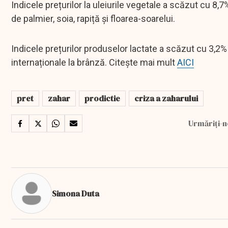
Indicele prețurilor la uleiurile vegetale a scăzut cu 8,
de palmier, soia, rapiță și floarea-soarelui.
Indicele prețurilor produselor lactate a scăzut cu 3,2
internaționale la brânză. Citește mai mult
AICI
pret
zahar
prodictie
criza a zaharului
Urmăriți-n
Simona Duta