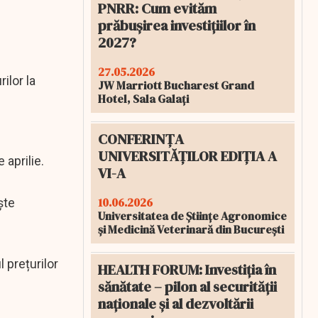
PNRR: Cum evităm
prăbușirea investițiilor în
2027?
27.05.2026
ilor la
JW Marriott Bucharest Grand
Hotel, Sala Galați
CONFERINȚA
UNIVERSITĂȚILOR EDIȚIA A
 aprilie.
VI-A
10.06.2026
ște
Universitatea de Științe Agronomice
și Medicină Veterinară din București
l prețurilor
HEALTH FORUM: Investiția în
sănătate – pilon al securității
naționale și al dezvoltării