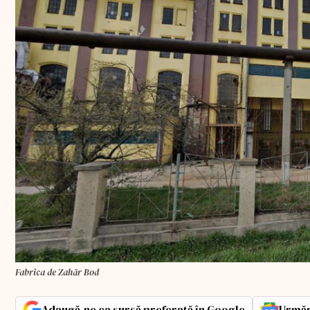
Fabrica de Zahăr Bod
Adaugă-ne ca sursă preferată în Google
Urmăr