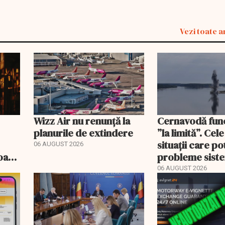
Vezi toate a
Wizz Air nu renunță la
Cernavodă fun
planurile de extindere
”la limită”. Cel
situații care p
06 AUGUST 2026
roape
probleme sist
bate
energetic
06 AUGUST 2026