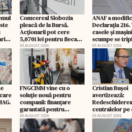
temul
Comcereal Slobozia
ANAF a modific
este
pleacă de la Bursă.
Declarația 216.
u
Acționarii pot cere
casele și mașin
rii
5,0701 lei pentru fiecare
scumpe se trip
acțiune
2026
05 AUGUST 2026
05 AUGUST 2026
ce
FNGCIMM vine cu o
Cristian Bușoi
ecare
soluție nouă pentru
avertizează:
MAG.
companii: finanțare
Redeschidere
garantată pentru
centralelor pe
carburant și transport
poate costa R
05 AUGUST 2026
05 AUGUST 2026
EXCLUSIV
peste un milia