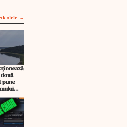
rticolele
cționează
e două
ot pune
emului