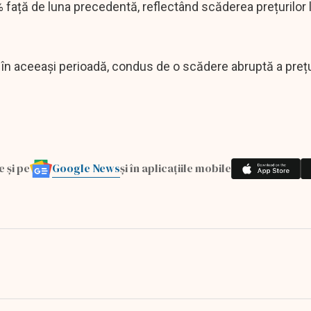
7% față de luna precedentă, reflectând scăderea prețurilor l
% în aceeași perioadă, condus de o scădere abruptă a prețu
Google News
e și pe
și în aplicațiile mobile