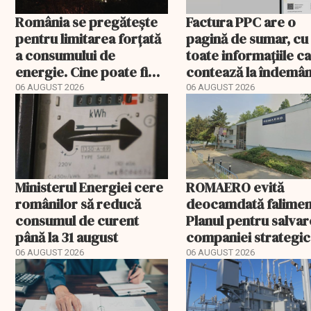
România se pregătește
Factura PPC are o
pentru limitarea forțată
pagină de sumar, cu
a consumului de
toate informațiile c
energie. Cine poate fi
contează la îndemâ
deconectat
06 AUGUST 2026
06 AUGUST 2026
Ministerul Energiei cere
ROMAERO evită
românilor să reducă
deocamdată falimen
consumul de curent
Planul pentru salva
până la 31 august
companiei strategic
fost confirmat
06 AUGUST 2026
06 AUGUST 2026