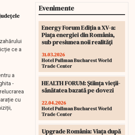
Evenimente
 județele
Energy Forum Ediția a XV-a:
Piața energiei din România,
sub presiunea noii realități
 zahărului
icție ce a
31.03.2026
Hotel Pullman Bucharest World
Trade Center
entru a
HEALTH FORUM: Știința vieții-
ghita -
sănătatea bazată pe dovezi
prelucrarea
arație cu
22.04.2026
ziții,
Hotel Pullman Bucharest World
Trade Center
Upgrade România: Viața după