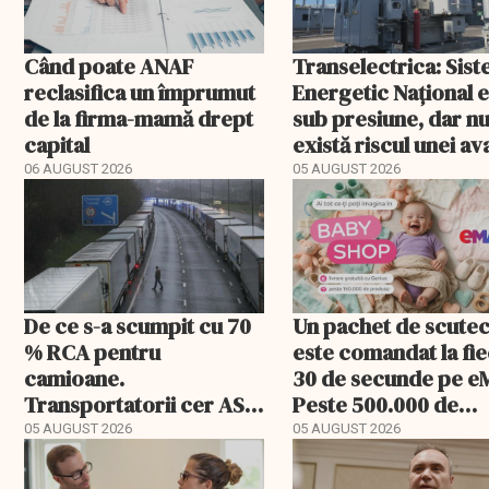
Când poate ANAF
Transelectrica: Sis
reclasifica un împrumut
Energetic Național 
de la firma-mamă drept
sub presiune, dar n
capital
există riscul unei ava
majore
06 AUGUST 2026
05 AUGUST 2026
De ce s-a scumpit cu 70
Un pachet de scute
% RCA pentru
este comandat la fi
camioane.
30 de secunde pe e
Transportatorii cer ASF
Peste 500.000 de
să publice tarifele
comenzi pentru
05 AUGUST 2026
05 AUGUST 2026
bebeluși au fost cu
livrare a doua