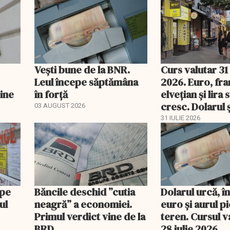
Vești bune de la BNR.
Curs valutar 31 
Leul începe săptămâna
2026. Euro, fra
vine
în forță
elvețian și lira 
cresc. Dolarul ș
03 AUGUST 2026
pierd teren
31 IULIE 2026
 pe
Băncile deschid ”cutia
Dolarul urcă, î
ul
neagră” a economiei.
euro și aurul p
Primul verdict vine de la
teren. Cursul v
BRD
28 iulie 2026