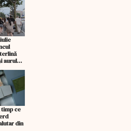
iulie
ncul
sterlină
i aurul
n timp ce
ierd
alutar din