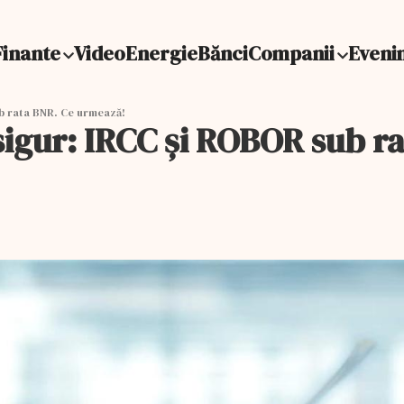
Finante
Video
Energie
Bănci
Companii
Eveni
b rata BNR. Ce urmează!
 sigur: IRCC și ROBOR sub 