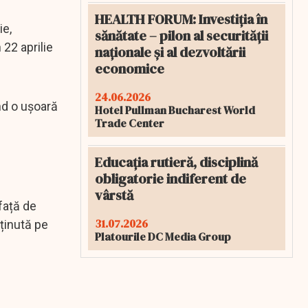
HEALTH FORUM: Investiția în
ie,
sănătate – pilon al securității
 22 aprilie
naționale și al dezvoltării
economice
24.06.2026
nd o ușoară
Hotel Pullman Bucharest World
Trade Center
Educația rutieră, disciplină
obligatorie indiferent de
vârstă
 față de
31.07.2026
sținută pe
Platourile DC Media Group