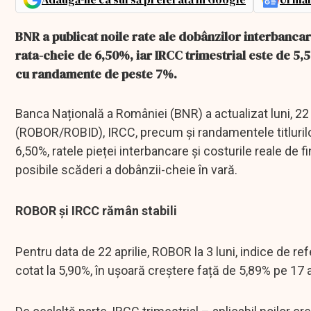
BNR a publicat noile rate ale dobânzilor interbancare
rata-cheie de 6,50%, iar IRCC trimestrial este de 5,55
cu randamente de peste 7%.
Banca Națională a României (BNR) a actualizat luni, 22 a
(ROBOR/ROBID), IRCC, precum și randamentele titlurilo
6,50%, ratele pieței interbancare și costurile reale de 
posibile scăderi a dobânzii-cheie în vară.
ROBOR și IRCC rămân stabili
Pentru data de 22 aprilie, ROBOR la 3 luni, indice de re
cotat la 5,90%, în ușoară creștere față de 5,89% pe 17 apr