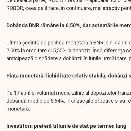
De cealaltă parte, IRCC trimestrial – aplicabil noilor cr
ROBOR, ceea ce îl face, în continuare, mai atractiv pe
Dobânda BNR rămâne la 6,50%, dar așteptările mer
Ultima ședință de politică monetară a BNR, din 7 aprili
7,50% la creditare și 5,50% la depozit. Însă diferența c
anticipează o scădere a dobânzii în lunile următoare, pe f
Piața monetară: lichiditate relativ stabilă, dobânzi 
Pe 17 aprilie, volumul mediu zilnic al depozitelor tranz
dobândă medie de 5,64%. Tranzacțiile efective s-au rea
monetară.
Investitorii preferă titlurile de stat pe termen lung