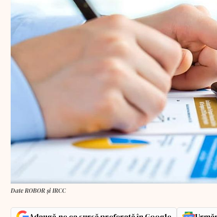
Date ROBOR și IRCC
Adaugă-ne ca sursă preferată în Google
Urmăr