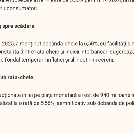
edite ipotecare în lei – este de 5,55% pentru T4 2024, un ni
ntru consumatori.
g spre scădere
e 2025, a menținut dobânda-cheie la 6,50%, cu facilități si
onstantă dintre rata-cheie și indicii interbancari sugereaz
ondul temperării inflației și al încetinirii cererii.
sub rata-cheie
acționate în lei pe piața monetară a fost de 940 milioane le
lizat la o rată de 5,56%, semnificativ sub dobânda de poli