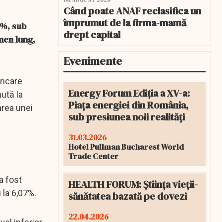
06 AUGUST 2026
Când poate ANAF reclasifica un
împrumut de la firma-mamă
0%, sub
drept capital
rmen lung,
Evenimente
ancare
Energy Forum Ediția a XV-a:
ută la
Piața energiei din România,
area unei
sub presiunea noii realități
31.03.2026
Hotel Pullman Bucharest World
Trade Center
a fost
HEALTH FORUM: Știința vieții-
 la 6,07%.
sănătatea bazată pe dovezi
22.04.2026