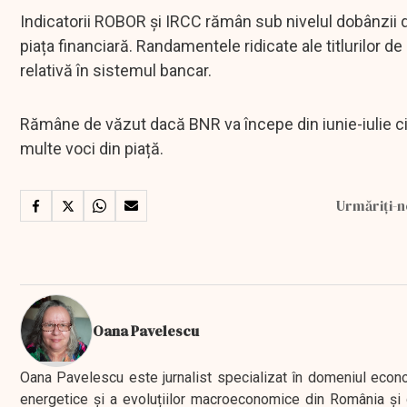
Indicatorii ROBOR și IRCC rămân sub nivelul dobânzii d
piața financiară. Randamentele ridicate ale titlurilor de 
relativă în sistemul bancar.
Rămâne de văzut dacă BNR va începe din iunie-iulie ci
multe voci din piață.
Urmăriți-n
Oana Pavelescu
Oana Pavelescu este jurnalist specializat în domeniul economic
energetice și a evoluțiilor macroeconomice din România și d