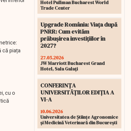
vel inferior
Hotel Pullman Bucharest World
Trade Center
Upgrade România: Viața după
PNRR: Cum evităm
prăbușirea investițiilor în
metrice:
2027?
ă că piața
27.05.2026
JW Marriott Bucharest Grand
Hotel, Sala Galați
CONFERINȚA
UNIVERSITĂȚILOR EDIȚIA A
i, cu o
VI-A
tică
10.06.2026
Universitatea de Științe Agronomice
și Medicină Veterinară din București