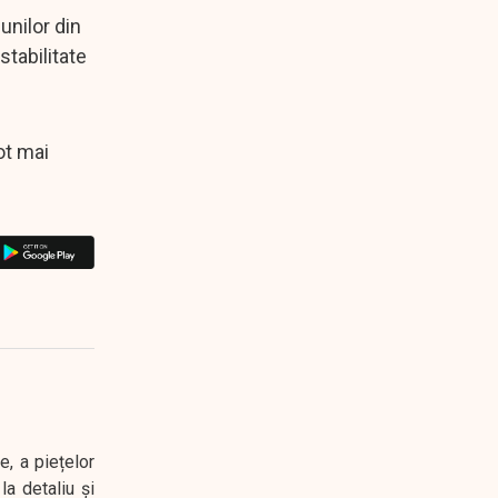
unilor din
stabilitate
ot mai
e, a piețelor
a detaliu și