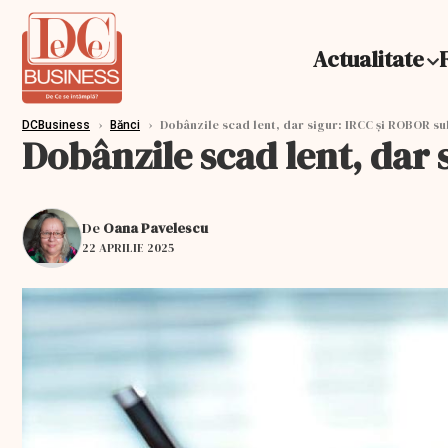
Actualitate
›
›
Dobânzile scad lent, dar sigur: IRCC și ROBOR su
DCBusiness
Bănci
Dobânzile scad lent, dar
De
Oana Pavelescu
22 APRILIE 2025