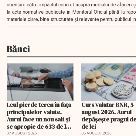
orientare către impactul concret asupra mediului de afaceri ș
la acte normative publicate în Monitorul Oficial până la rap
materiale clare, bine structurate și relevante pentru publicul 
Bănci
Leul pierde teren în fața
Curs valutar BNR, 5
principalelor valute.
august 2026. Aurul
Aurul face un nou salt și
depășește pragul d
se apropie de 633 de lei
de lei
gramul
07 AUGUST 2026
05 AUGUST 2026