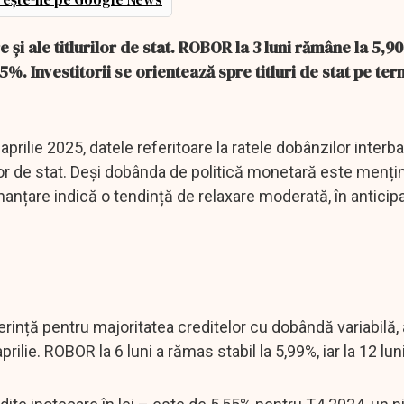
 și ale titlurilor de stat. ROBOR la 3 luni rămâne la 5,9
%. Investitorii se orientează spre titluri de stat pe te
prilie 2025, datele referitoare la ratele dobânzilor interb
r de stat. Deși dobânda de politică monetară este mențin
finanțare indică o tendință de relaxare moderată, în anticip
ferință pentru majoritatea creditelor cu dobândă variabilă, 
ilie. ROBOR la 6 luni a rămas stabil la 5,99%, iar la 12 luni