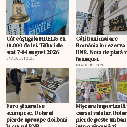
Cât câștigi la FIDELIS cu
Câți bani mai are
10.000 de lei. Titluri de
România în rezerva
stat 7-14 august 2026
BNR. Nota de plată 
în august
04 AUGUST 2026
03 AUGUST 2026
Euro și aurul se
Mișcare importantă
scumpesc. Dolarul
cursul valutar. Dolar
pierde aproape doi bani
pierde peste un ban
la cursul BNR
într-o singură zi