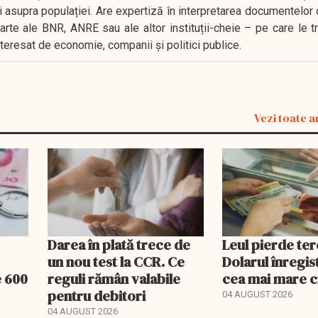
i asupra populației. Are expertiză în interpretarea documentelor 
oarte ale BNR, ANRE sau ale altor instituții-cheie – pe care le 
interesat de economie, companii și politici publice.
Vezi toate a
Darea în plată trece de
Leul pierde ter
un nou test la CCR. Ce
Dolarul înregis
e 600
reguli rămân valabile
cea mai mare c
pentru debitori
04 AUGUST 2026
04 AUGUST 2026