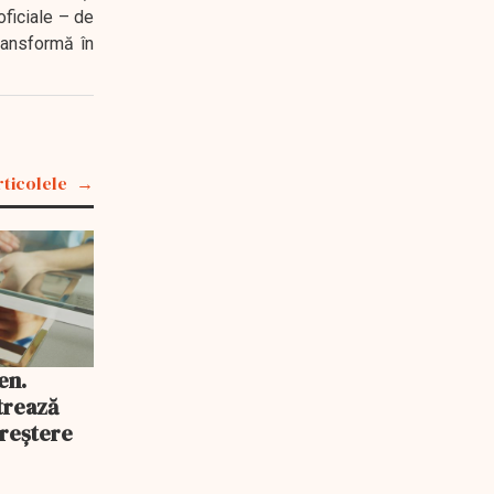
oficiale – de
transformă în
rticolele
en.
trează
reștere