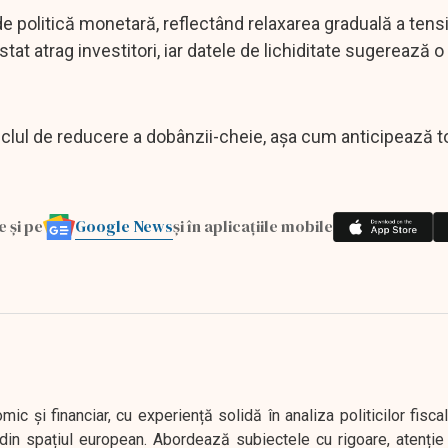
e politică monetară, reflectând relaxarea graduală a tensi
stat atrag investitori, iar datele de lichiditate sugerează o 
clul de reducere a dobânzii-cheie, așa cum anticipează t
Google News
e și pe
și în aplicațiile mobile
 și financiar, cu experiență solidă în analiza politicilor fiscal
in spațiul european. Abordează subiectele cu rigoare, atenție l