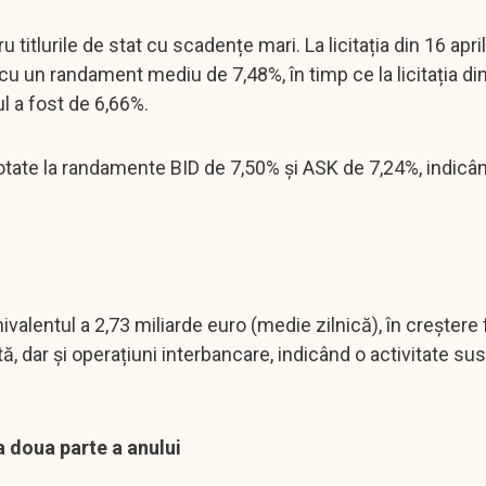
itlurile de stat cu scadențe mari. La licitația din 16 april
cu un randament mediu de 7,48%, în timp ce la licitația din
l a fost de 6,66%.
 cotate la randamente BID de 7,50% și ASK de 7,24%, indicâ
hivalentul a 2,73 miliarde euro (medie zilnică), în creștere
ă, dar și operațiuni interbancare, indicând o activitate su
a doua parte a anului