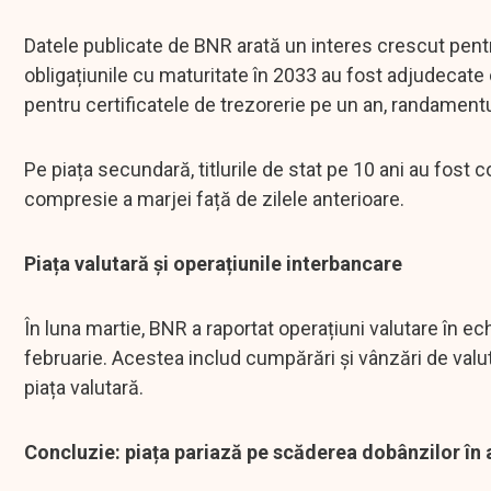
Datele publicate de BNR arată un interes crescut pentru t
obligațiunile cu maturitate în 2033 au fost adjudecate 
pentru certificatele de trezorerie pe un an, randamentu
Pe piața secundară, titlurile de stat pe 10 ani au fost
compresie a marjei față de zilele anterioare.
Piața valutară și operațiunile interbancare
În luna martie, BNR a raportat operațiuni valutare în ec
februarie. Acestea includ cumpărări și vânzări de valut
piața valutară.
Concluzie: piața pariază pe scăderea dobânzilor în 