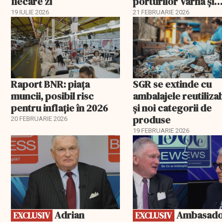
fiecare zi
porturilor Varna și
Burgas
19 IULIE 2026
21 FEBRUARIE 2026
Raport BNR: piața
SGR se extinde cu
muncii, posibil risc
ambalajele reutiliza
pentru inflație în 2026
și noi categorii de
produse
20 FEBRUARIE 2026
19 FEBRUARIE 2026
EXCLUSIV
EXCLUSIV
Adrian
Ambasadorii
EXCLUSIV
EXCLUSIV