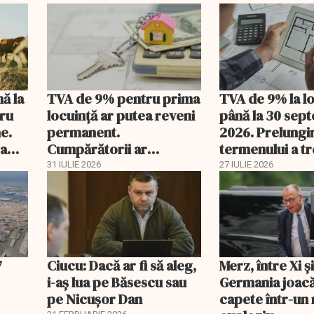
nă la
TVA de 9% pentru prima
TVA de 9% la l
tru
locuință ar putea reveni
până la 30 sep
e.
permanent.
2026. Prelungi
 a
Cumpărătorii ar
termenului a t
economisi zeci de mii de
comisia din Pa
31 IULIE 2026
27 IULIE 2026
lei
7
Ciucu: Dacă ar fi să aleg,
Merz, între Xi 
i-aș lua pe Băsescu sau
Germania joacă
pe Nicușor Dan
capete într-u