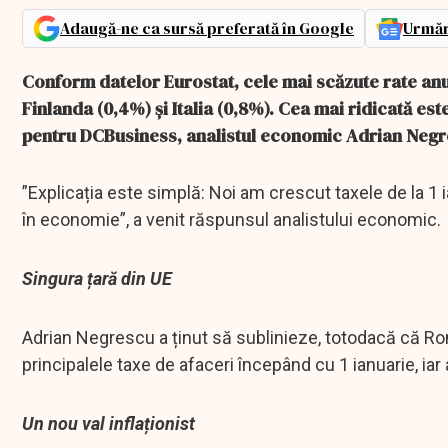
Adaugă-ne ca sursă preferată în Google
Urmăr
Conform datelor Eurostat, cele mai scăzute rate anual
Finlanda (0,4%) şi Italia (0,8%). Cea mai ridicată est
pentru DCBusiness, analistul economic Adrian Negr
”Explicația este simplă: Noi am crescut taxele de la 1 i
în economie”, a venit răspunsul analistului economic.
Singura țară din UE
Adrian Negrescu a ținut să sublinieze, totodacă că R
principalele taxe de afaceri începând cu 1 ianuarie, iar 
Un nou val inflaționist