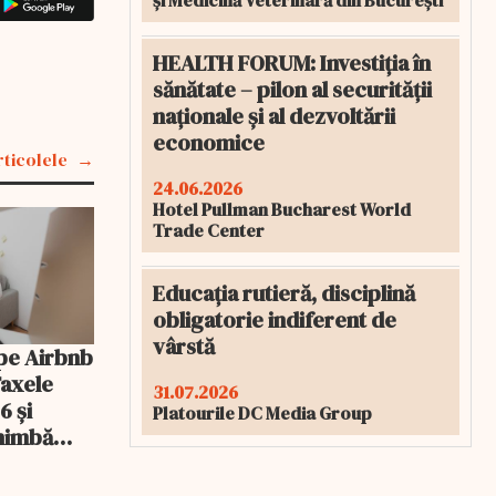
și Medicină Veterinară din București
HEALTH FORUM: Investiția în
sănătate – pilon al securității
naționale și al dezvoltării
economice
rticolele
24.06.2026
Hotel Pullman Bucharest World
Trade Center
Educația rutieră, disciplină
obligatorie indiferent de
vârstă
pe Airbnb
Taxele
31.07.2026
6 și
Platourile DC Media Group
chimbă