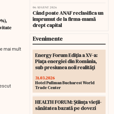
06 AUGUST 2026
Când poate ANAF reclasifica un
împrumut de la firma-mamă
0%),
drept capital
vitate
Evenimente
 ce mai mult
Energy Forum Ediția a XV-a:
Piața energiei din România,
sub presiunea noii realități
31.03.2026
Hotel Pullman Bucharest World
rescut
Trade Center
HEALTH FORUM: Știința vieții-
sănătatea bazată pe dovezi