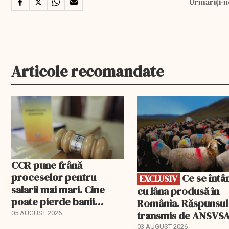
Urmăriți-n
Articole recomandate
EXCLUSIV
CCR pune frână
proceselor pentru
Ce se întâmplă
EXCLUSIV
salarii mai mari. Cine
cu lâna produsă în
poate pierde banii
România. Răspunsul
ceruți statului
transmis de ANSVS
05 AUGUST 2026
03 AUGUST 2026