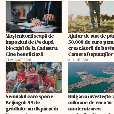
Moștenitorii scapă de
Ajutor de stat de pâ
impozitul de 1% după
50.000 de euro pen
blocajul de la Cadastru.
crescătorii de bovin
Cine beneficiază
Camera Deputaților
aprobat schema
01 AUGUST 2026
31 IULIE 2026
Semnalul care sperie
Bulgaria investește 
Beijingul: 59 de
milioane de euro în
grădinițe au dispărut în
modernizarea