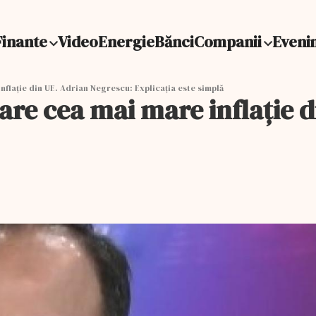
Finante
Video
Energie
Bănci
Companii
Eveni
flație din UE. Adrian Negrescu: Explicația este simplă
re cea mai mare inflație d