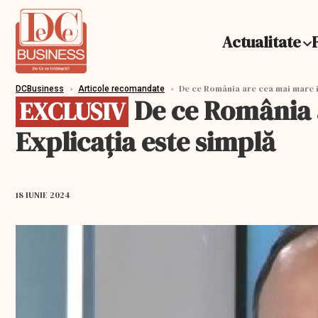
Actualitate
›
›
De ce România are cea mai mare in
DCBusiness
Articole recomandate
De ce România a
EXCLUSIV
Explicația este simplă
18 IUNIE 2024