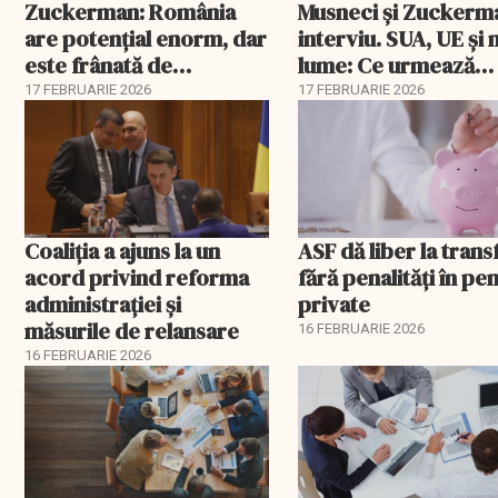
Zuckerman: România
Musneci și Zuckerm
are potențial enorm, dar
interviu. SUA, UE și
este frânată de
lume: Ce urmează
corupție, companii de
pentru România
17 FEBRUARIE 2026
17 FEBRUARIE 2026
stat și influența
propagandei ruse
Coaliția a ajuns la un
ASF dă liber la trans
acord privind reforma
fără penalități în pen
administrației și
private
măsurile de relansare
16 FEBRUARIE 2026
16 FEBRUARIE 2026