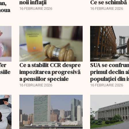
noii inflații
Ce se schimbă
an,
 noua
16 FEBRUARIE 2026
16 FEBRUARIE 2026
fer
Ce a stabilit CCR despre
SUA se confrun
siile
impozitarea progresivă
primul declin a
a pensiilor speciale
populației din i
16 FEBRUARIE 2026
16 FEBRUARIE 2026