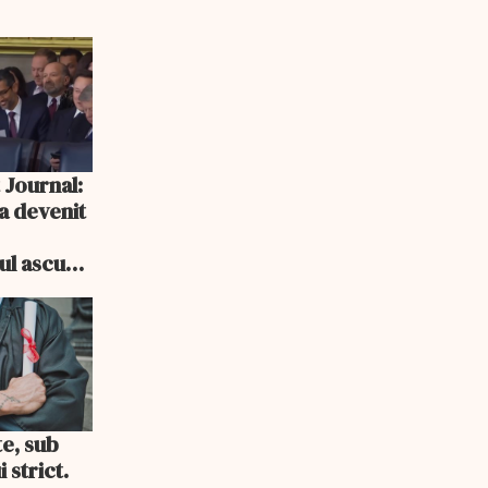
 Journal:
a devenit
e
cul ascuns
i consum
te, sub
 strict.