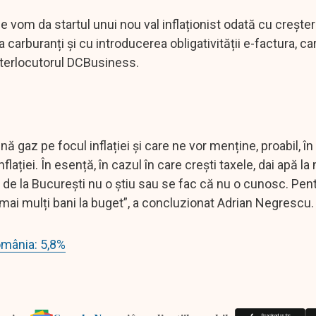
lie vom da startul unui nou val inflaționist odată cu crește
carburanți și cu introducerea obligativității e-factura, ca
nterlocutorul DCBusiness.
ă gaz pe focul inflației și care ne vor menține, proabil, în
flației. În esență, în cazul în care crești taxele, dai apă l
le de la București nu o știu sau se fac că nu o cunosc. Pen
e mai mulți bani la buget”, a concluzionat Adrian Negrescu
România: 5,8%