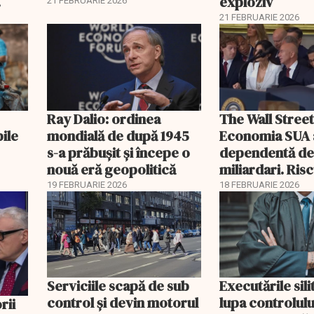
exploziv
21 FEBRUARIE 2026
21 FEBRUARIE 2026
Ray Dalio: ordinea
The Wall Street
bile
mondială de după 1945
Economia SUA 
s-a prăbușit și începe o
dependentă d
nouă eră geopolitică
miliardari. Ris
pentru burse ș
19 FEBRUARIE 2026
18 FEBRUARIE 2026
Serviciile scapă de sub
Executările sili
control și devin motorul
lupa controlului