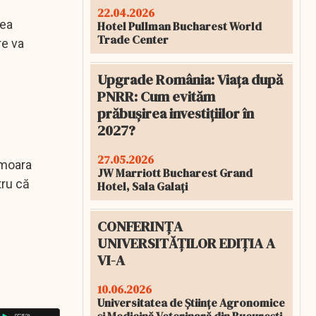
22.04.2026
rea
Hotel Pullman Bucharest World
Trade Center
re va
Upgrade România: Viața după
PNRR: Cum evităm
prăbușirea investițiilor în
2027?
27.05.2026
a moara
JW Marriott Bucharest Grand
tru că
Hotel, Sala Galați
.
CONFERINȚA
UNIVERSITĂȚILOR EDIȚIA A
VI-A
10.06.2026
Universitatea de Științe Agronomice