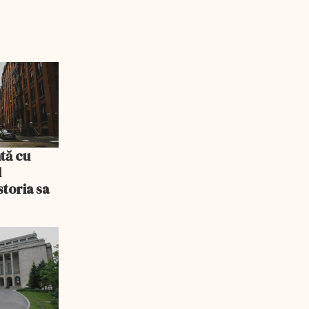
tă cu
l
storia sa