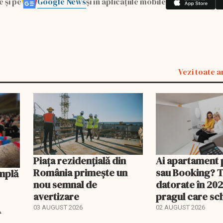
Google News
e și pe
și în aplicațiile mobile
Vezi toate a
Piața rezidențială din
Ai apartament 
România primește un
sau Booking? 
nou semnal de
datorate în 202
avertizare
pragul care s
regimul fiscal
A
03 AUGUST 2026
02 AUGUST 2026