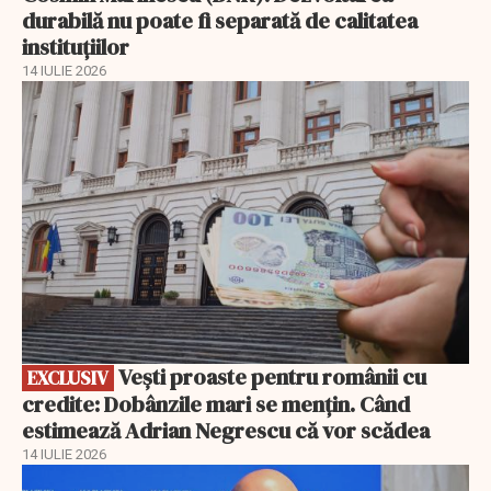
durabilă nu poate fi separată de calitatea
instituțiilor
14 IULIE 2026
EXCLUSIV
Vești proaste pentru românii cu
EXCLUSIV
credite: Dobânzile mari se mențin. Când
estimează Adrian Negrescu că vor scădea
14 IULIE 2026