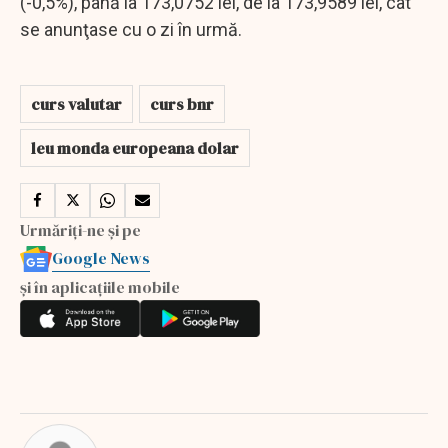
(-0,5%), până la 173,0752 lei, de la 173,9589 lei, cât
se anunţase cu o zi în urmă.
curs valutar
curs bnr
leu monda europeana dolar
Urmăriți-ne și pe
Google News
și în aplicațiile mobile