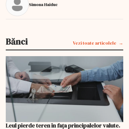
Simona Haiduc
Bănci
Vezi toate articolele
Leul pierde teren în fața principalelor valute.