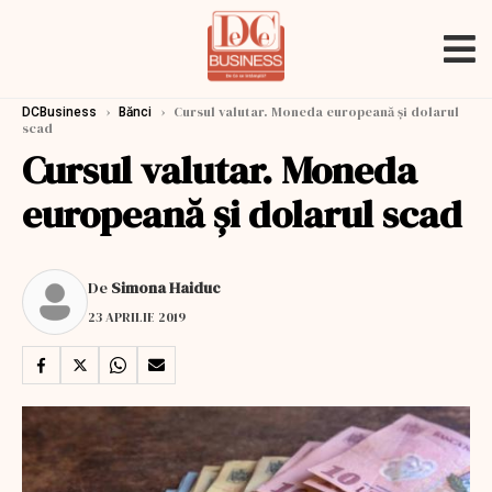
›
›
Cursul valutar. Moneda europeană și dolarul
DCBusiness
Bănci
scad
Cursul valutar. Moneda
europeană și dolarul scad
De
Simona Haiduc
23 APRILIE 2019