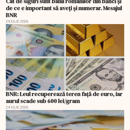
Cât de siguri sunt banii românilor din bănci şi
de ce e important să aveţi şi numerar. Mesajul
BNR
24 IULIE 2026
BNR: Leul recuperează teren faţă de euro, iar
aurul scade sub 600 lei/gram
24 IULIE 2026