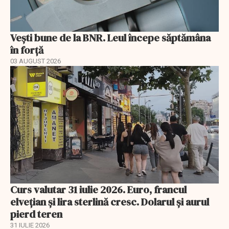
Vești bune de la BNR. Leul începe săptămâna
în forță
03 AUGUST 2026
Curs valutar 31 iulie 2026. Euro, francul
elvețian și lira sterlină cresc. Dolarul și aurul
pierd teren
31 IULIE 2026