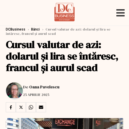
›
›
Cursul valutar de azi: dolarul și lira se
DCBusiness
Bănci
întăresc, francul și aurul scad
Cursul valutar de azi:
dolarul și lira se întăresc,
francul și aurul scad
De
Oana Pavelescu
25 APRILIE 2025