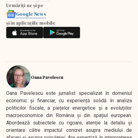
Urmăriți-ne și pe
Google News
și în aplicațiile mobile
Oana Pavelescu
Oana Pavelescu este jurnalist specializat în domeniul
economic și financiar, cu experiență solidă în analiza
politicilor fiscale, a piețelor energetice și a evoluțiilor
macroeconomice din România și din spațiul european.
Abordează subiectele cu rigoare, atenție la detaliu și
orientare către impactul concret asupra mediului de
afaceri și asupra populației. Are expertiză în interpretarea