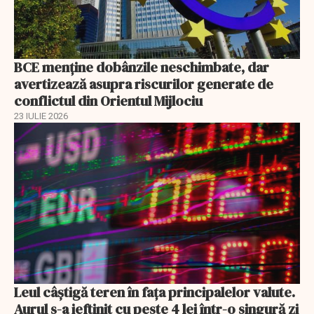
BCE menține dobânzile neschimbate, dar
avertizează asupra riscurilor generate de
conflictul din Orientul Mijlociu
23 IULIE 2026
Leul câștigă teren în fața principalelor valute.
Aurul s-a ieftinit cu peste 4 lei într-o singură zi