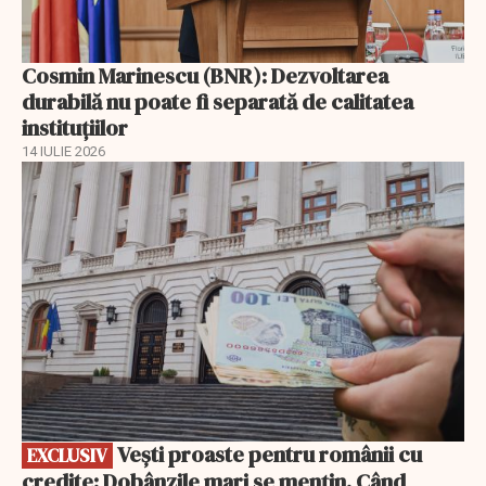
Cosmin Marinescu (BNR): Dezvoltarea
durabilă nu poate fi separată de calitatea
instituțiilor
14 IULIE 2026
EXCLUSIV
Vești proaste pentru românii cu
EXCLUSIV
credite: Dobânzile mari se mențin. Când