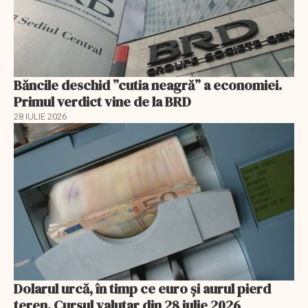
Băncile deschid ”cutia neagră” a economiei.
Primul verdict vine de la BRD
28 IULIE 2026
Dolarul urcă, în timp ce euro și aurul pierd
teren. Cursul valutar din 28 iulie 2026