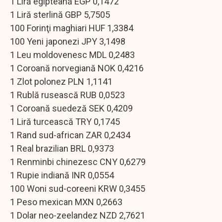
1 Liră egipteană EGP 0,1472
1 Liră sterlină GBP 5,7505
100 Forinţi maghiari HUF 1,3384
100 Yeni japonezi JPY 3,1498
1 Leu moldovenesc MDL 0,2483
1 Coroană norvegiană NOK 0,4216
1 Zlot polonez PLN 1,1141
1 Rublă rusească RUB 0,0523
1 Coroană suedeză SEK 0,4209
1 Liră turcească TRY 0,1745
1 Rand sud-african ZAR 0,2434
1 Real brazilian BRL 0,9373
1 Renminbi chinezesc CNY 0,6279
1 Rupie indiană INR 0,0554
100 Woni sud-coreeni KRW 0,3455
1 Peso mexican MXN 0,2663
1 Dolar neo-zeelandez NZD 2,7621