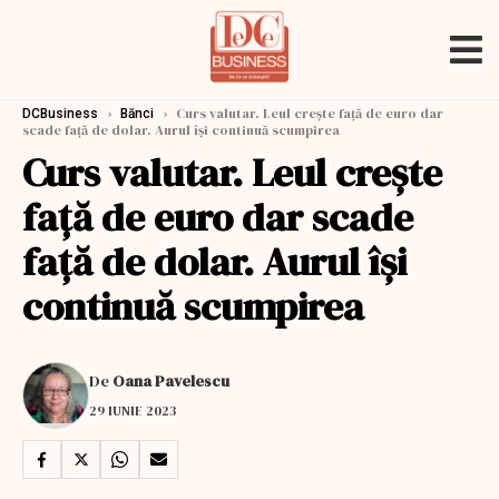
›
›
Curs valutar. Leul crește față de euro dar
DCBusiness
Bănci
scade față de dolar. Aurul își continuă scumpirea
Curs valutar. Leul crește
față de euro dar scade
față de dolar. Aurul își
continuă scumpirea
De
Oana Pavelescu
29 IUNIE 2023