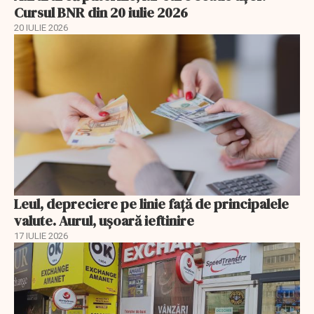
Cursul BNR din 20 iulie 2026
20 IULIE 2026
Leul, depreciere pe linie faţă de principalele
valute. Aurul, uşoară ieftinire
17 IULIE 2026