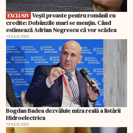
Vești proaste pentru românii cu
EXCLUSIV
credite: Dobânzile mari se mențin. Când
estimează Adrian Negrescu că vor scădea
14 IULIE 2026
Bogdan Badea dezvăluie miza reală a listării
Hidroelectrica
13 IULIE 2026