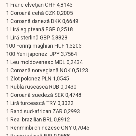
1 Franc elveţian CHF 4,8143
1 Coroană cehă CZK 0,2005
1 Coroană daneză DKK 0,6649
1 Liră egipteană EGP 0,2518
1 Liră sterlină GBP 5,8828
100 Forinţi maghiari HUF 1,3203
100 Yeni japonezi JPY 3,7564
1 Leu moldovenesc MDL 0,2434
1 Coroană norvegiană NOK 0,5123
1 Zlot polonez PLN 1,0545
1 Rublă rusească RUB 0,0430
1 Coroană suedeză SEK 0,4748
1 Liră turcească TRY 0,3022
1 Rand sud-african ZAR 0,2993
1 Real brazilian BRL 0,8912
1 Renminbi chinezesc CNY 0,7045
1 Rupie indiană INR 0,0588