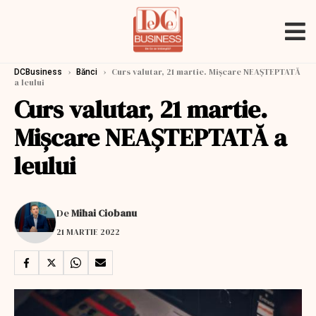
›
›
Curs valutar, 21 martie. Mişcare NEAŞTEPTATĂ
DCBusiness
Bănci
a leului
Curs valutar, 21 martie.
Mişcare NEAŞTEPTATĂ a
leului
De
Mihai Ciobanu
21 MARTIE 2022