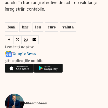
aurului în tranzacţii efective de schimb valutar şi
înregistrări contabile.
bani
bnr
leu
curs
valuta
Urmăriți-ne și pe
Google News
și în aplicațiile mobile
Mihai Ciobanu