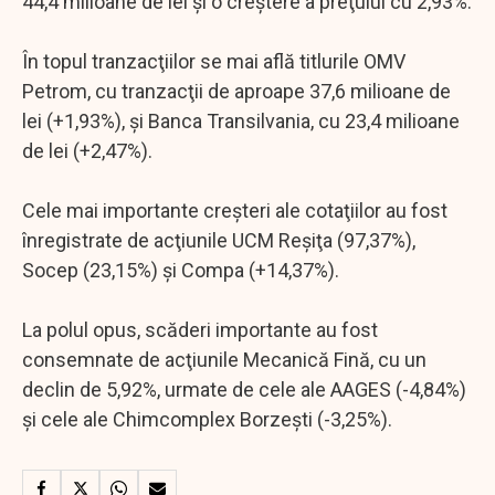
44,4 milioane de lei şi o creştere a preţului cu 2,93%.
În topul tranzacţiilor se mai află titlurile OMV
Petrom, cu tranzacţii de aproape 37,6 milioane de
lei (+1,93%), şi Banca Transilvania, cu 23,4 milioane
de lei (+2,47%).
Cele mai importante creşteri ale cotaţiilor au fost
înregistrate de acţiunile UCM Reşiţa (97,37%),
Socep (23,15%) şi Compa (+14,37%).
La polul opus, scăderi importante au fost
consemnate de acţiunile Mecanică Fină, cu un
declin de 5,92%, urmate de cele ale AAGES (-4,84%)
şi cele ale Chimcomplex Borzeşti (-3,25%).