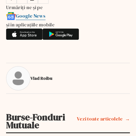
Urmăriți-ne și pe
Google News
și în aplicațiile mobile
Vlad Roibu
Burse-Fonduri
Vezi toate articolele
Mutuale