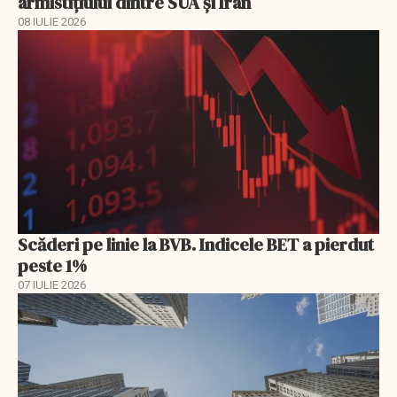
armistițiului dintre SUA și Iran
08 IULIE 2026
Scăderi pe linie la BVB. Indicele BET a pierdut
peste 1%
07 IULIE 2026