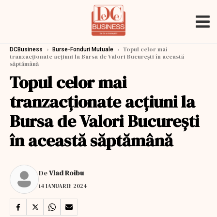
›
›
Topul celor mai
DCBusiness
Burse-Fonduri Mutuale
tranzacționate acțiuni la Bursa de Valori București în această
săptămână
Topul celor mai
tranzacționate acțiuni la
Bursa de Valori București
în această săptămână
De
Vlad Roibu
14 IANUARIE 2024