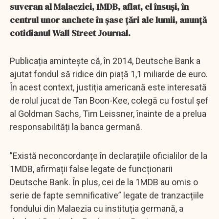
suveran al Malaeziei, 1MDB, aflat, el însuși, în
centrul unor anchete în șase țări ale lumii, anunță
cotidianul Wall Street Journal.
Publicația amintește că, în 2014, Deutsche Bank a
ajutat fondul să ridice din piață 1,1 miliarde de euro.
În acest context, justiția americană este interesată
de rolul jucat de Tan Boon-Kee, colegă cu fostul șef
al Goldman Sachs, Tim Leissner, înainte de a prelua
responsabilități la banca germană.
”Există neconcordanțe în declarațiile oficialilor de la
1MDB, afirmații false legate de funcționarii
Deutsche Bank. În plus, cei de la 1MDB au omis o
serie de fapte semnificative” legate de tranzacțiile
fondului din Malaezia cu instituția germană, a