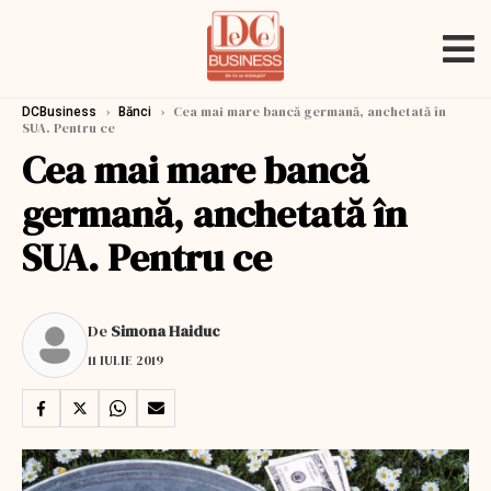
›
›
Cea mai mare bancă germană, anchetată în
DCBusiness
Bănci
SUA. Pentru ce
Cea mai mare bancă
germană, anchetată în
SUA. Pentru ce
De
Simona Haiduc
11 IULIE 2019