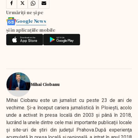
Urmăriți-ne și pe
Google News
și în aplicațiile mobile
Mihai Ciobanu
Mihai Ciobanu este un jurnalist cu peste 23 de ani de
vechime. Şi-a început cariera jurnalistică în Ploieşti, acolo
unde a activat în presa locală din 2003 şi până în 2018,
lucrând la unele dintre cele mai importante publicaţii locale
şi site-uri de ştiri din judeţul Prahova.După experienţa
acumulată în presa locală şi regională, a intrat în anul 2018