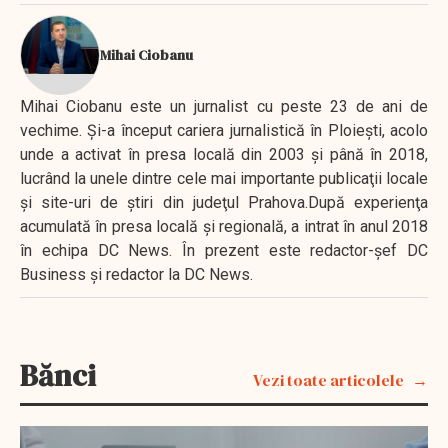
Mihai Ciobanu
Mihai Ciobanu este un jurnalist cu peste 23 de ani de
vechime. Şi-a început cariera jurnalistică în Ploieşti, acolo
unde a activat în presa locală din 2003 şi până în 2018,
lucrând la unele dintre cele mai importante publicaţii locale
şi site-uri de ştiri din judeţul Prahova.După experienţa
acumulată în presa locală şi regională, a intrat în anul 2018
în echipa DC News. În prezent este redactor-şef DC
Business şi redactor la DC News.
Bănci
Vezi toate articolele