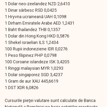
1 Dolar neo-zeelandez NZD 2,6410
1 Dinar sârbesc RSD 0,0425
1 Hryvna ucraineană UAH 0,1098
1 Dirham Emiratele Arabe AED 1,2431
1 Baht thailandez THB 0,1357
1 Dolar din Hong Kong HKD 0,5876
1 Shekel israelian ILS 1,2434
100 Rupii indoneziene IDR 0,0276
1 Peso filipinez PHP 0,0798
100 Coroane islandeze ISK 3,4205
1 Ringgi malaysian MYR 1,0293
1 Dolar singaporez SGD 3,4237
1 Gram de aur XAU 445,6619
1 DST XDR 6,0826
Cursurile pieţei valutare sunt calculate de Banca
Naţională a României pe baza cotaţiilor practicate