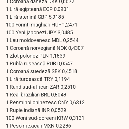
1 Coroană daneză DKK 0,6672
1 Liră egipteană EGP 0,0901
1 Liră sterlină GBP 5,9185
100 Forinţi maghiari HUF 1,2471
100 Yeni japonezi JPY 3,0485
1 Leu moldovenesc MDL 0,2544
1 Coroană norvegiană NOK 0,4307
1 Zlot polonez PLN 1,1839
1 Rublă rusească RUB 0,0547
1 Coroană suedeză SEK 0,4518
1 Liră turcească TRY 0,1194
1 Rand sud-african ZAR 0,2510
1 Real brazilian BRL 0,8048
1 Renminbi chinezesc CNY 0,6312
1 Rupie indiană INR 0,0529
100 Woni sud-coreeni KRW 0,3131
1 Peso mexican MXN 0,2286