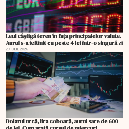
Leul câștigă teren în fața principalelor valute.
Aurul s-a ieftinit cu peste 4 lei într-o singură zi
23 IULIE 2026
Dolarul urcă, lira coboară, aurul sare de 600
de lei. Cum arată cursul de miercuri