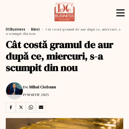
›
›
Cât costă gramul de aur după ce, miercuri, s-
DCBusiness
Bănci
a scumpit din nou
Cât costă gramul de aur
după ce, miercuri, s-a
scumpit din nou
De
Mihai Ciobanu
19 MARTIE 2025