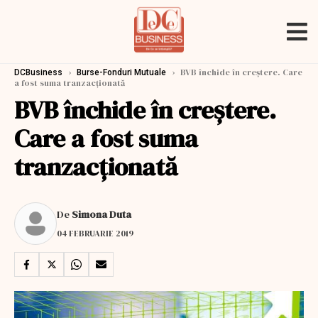
›
›
BVB închide în creştere. Care
DCBusiness
Burse-Fonduri Mutuale
a fost suma tranzacționată
BVB închide în creştere.
Care a fost suma
tranzacționată
De
Simona Duta
04 FEBRUARIE 2019