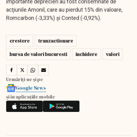
importante deprecieri au fost consemnate de
acţiunile Amonil, care au pierdut 15% din valoare,
Romcarbon (-3,33%) şi Conted (-0,92%).
crestere
tranzactionare
bursa de valori bucuresti
inchidere
valori
Urmăriți-ne și pe
Google News
și în aplicațiile mobile