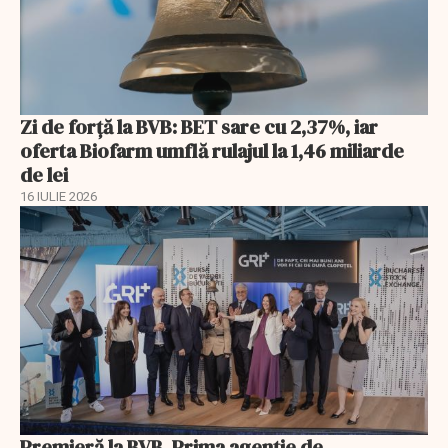
Zi de forță la BVB: BET sare cu 2,37%, iar
oferta Biofarm umflă rulajul la 1,46 miliarde
de lei
16 IULIE 2026
Premieră la BVB. Prima agenție de