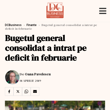
›
›
Bugetul general consolidat a intrat pe
DCBusiness
Finante
deficit în februarie
Bugetul general
consolidat a intrat pe
deficit în februarie
De
Oana Pavelescu
01 APRILIE 2019