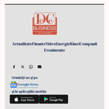
Actualitate
Finante
Video
Energie
Bănci
Companii
Evenimente
Urmăriți-ne și pe
Google News
și în aplicațiile mobile