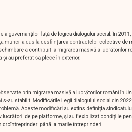
e a guvernanților față de logica dialogului social. În 2011,
ața muncii a dus la desființarea contractelor colective de
chimbare a contribuit la migrarea masivă a lucrătorilor r
și au preferat să plece în exterior.
 observate prin migrarea masivă a lucrătorilor români în U
au stabilit. Modificările Legii dialogului social din 2022,
roblemă. Aceste modificări au extins definiția sindicatulu
ucrătorii de pe platforme, și au flexibilizat condițiile pen
croîntreprinderi până la marile întreprinderi.