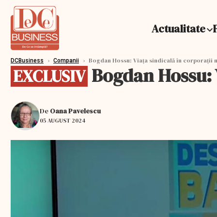
Actualitate
›
›
Bogdan Hossu: Viața sindicală în corporații n
DCBusiness
Companii
Bogdan Hossu: V
EXCLUSIV
De
Oana Pavelescu
05 AUGUST 2024