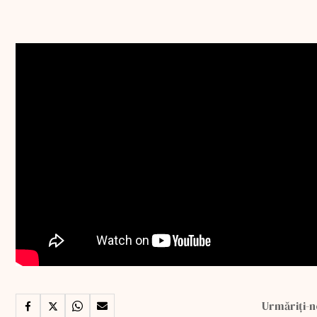
Urmăriți-n