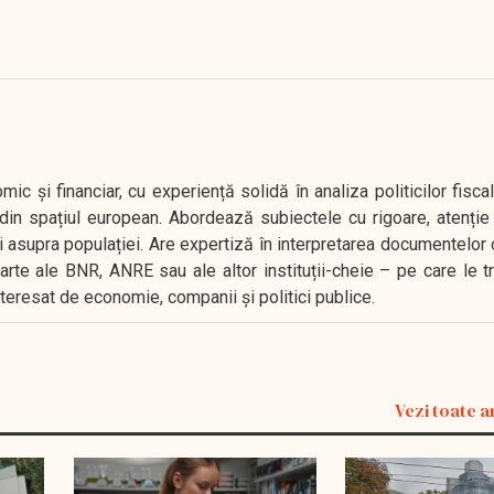
 și financiar, cu experiență solidă în analiza politicilor fiscal
in spațiul european. Abordează subiectele cu rigoare, atenție l
i asupra populației. Are expertiză în interpretarea documentelor 
oarte ale BNR, ANRE sau ale altor instituții-cheie – pe care le 
interesat de economie, companii și politici publice.
Vezi toate a