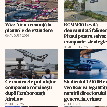
Wizz Air nu renunță la
ROMAERO evită
planurile de extindere
deocamdată falimen
Planul pentru salva
06 AUGUST 2026
companiei strategic
fost confirmat
06 AUGUST 2026
Ce contracte pot obține
Sindicatul TAROM c
companiile românești
verificarea legalități
după Farnborough
numirii directorului
Airshow
general interimar
27 IULIE 2026
26 IULIE 2026