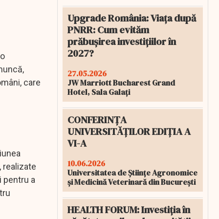
Upgrade România: Viața după
PNRR: Cum evităm
prăbușirea investițiilor în
2027?
 o
 muncă,
27.05.2026
JW Marriott Bucharest Grand
omâni, care
Hotel, Sala Galați
CONFERINȚA
UNIVERSITĂȚILOR EDIȚIA A
VI-A
niunea
10.06.2026
 realizate
Universitatea de Științe Agronomice
i pentru a
și Medicină Veterinară din București
tru
HEALTH FORUM: Investiția în