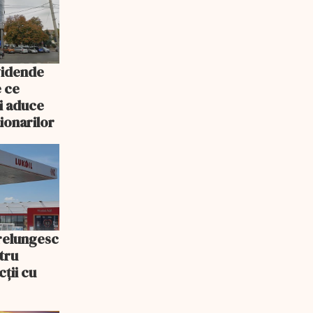
vidende
e ce
i aduce
ționarilor
prelungesc
tru
ții cu