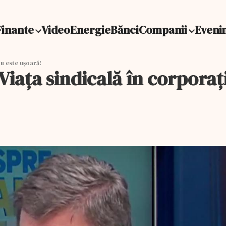
Finante
Video
Energie
Bănci
Companii
Eveni
u este ușoară!
iața sindicală în corporați