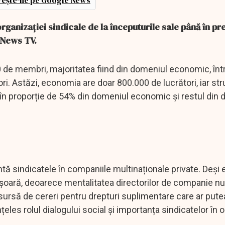
ește-ne pe Google News
rganizației sindicale de la începuturile sale până în pr
CNews TV.
0 de membri, majoritatea fiind din domeniul economic, înt
i. Astăzi, economia are doar 800.000 de lucrători, iar str
 în proporție de 54% din domeniul economic și restul din
tă sindicatele în companiile multinaționale private. Deși 
ușoară, deoarece mentalitatea directorilor de companie nu
 sursă de cereri pentru drepturi suplimentare care ar put
țeles rolul dialogului social și importanța sindicatelor în 