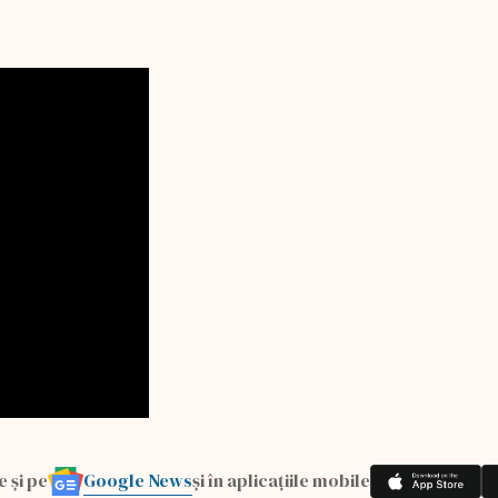
Google News
e și pe
și în aplicațiile mobile