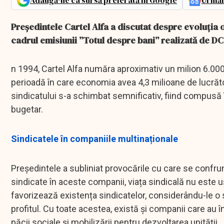
Adaugă-ne ca sursă preferată în Google
Urmăr
Președintele Cartel Alfa a discutat despre evoluția o
cadrul emisiunii ”Totul despre bani” realizată de D
n 1994, Cartel Alfa număra aproximativ un milion 6.00
perioadă în care economia avea 4,3 milioane de lucrător
sindicatului s-a schimbat semnificativ, fiind compusă
bugetar.
Sindicatele în companiile multinaționale
Președintele a subliniat provocările cu care se confrun
sindicate în aceste companii, viața sindicală nu este 
favorizează existența sindicatelor, considerându-le o
profitul. Cu toate acestea, există și companii care au în
păcii sociale și mobilizării pentru dezvoltarea unității.