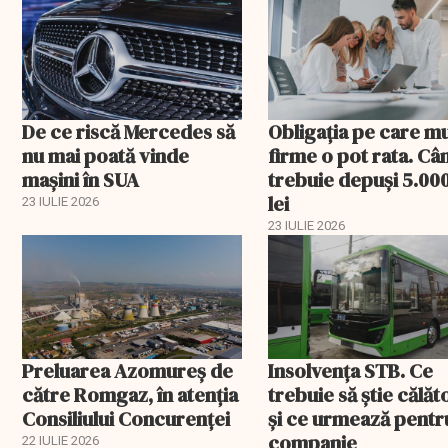
De ce riscă Mercedes să
Obligația pe care m
nu mai poată vinde
firme o pot rata. Câ
mașini în SUA
trebuie depuși 5.00
lei
23 IULIE 2026
23 IULIE 2026
Preluarea Azomureş de
Insolvenţa STB. Ce
către Romgaz, în atenţia
trebuie să ştie călăto
Consiliului Concurenţei
şi ce urmează pentr
companie
22 IULIE 2026