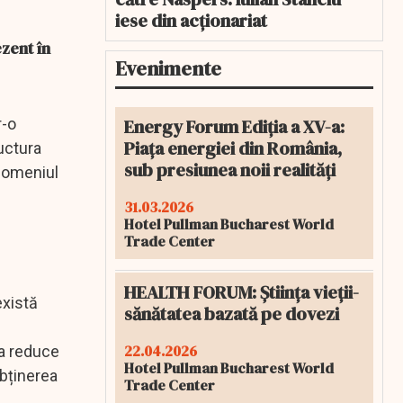
iese din acționariat
ezent în
Evenimente
Energy Forum Ediția a XV-a:
r-o
Piața energiei din România,
uctura
sub presiunea noii realități
 domeniul
31.03.2026
Hotel Pullman Bucharest World
Trade Center
HEALTH FORUM: Știința vieții-
există
sănătatea bazată pe dovezi
22.04.2026
ea reduce
Hotel Pullman Bucharest World
obținerea
Trade Center