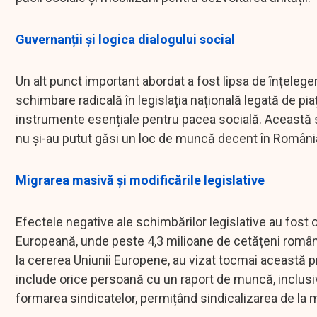
Guvernanții și logica dialogului social
Un alt punct important abordat a fost lipsa de înțeleger
schimbare radicală în legislația națională legată de pi
instrumente esențiale pentru pacea socială. Această s
nu și-au putut găsi un loc de muncă decent în România 
Migrarea masivă și modificările legislative
Efectele negative ale schimbărilor legislative au fost
Europeană, unde peste 4,3 milioane de cetățeni români s-
la cererea Uniunii Europene, au vizat tocmai această p
include orice persoană cu un raport de muncă, inclusiv l
formarea sindicatelor, permițând sindicalizarea de la mi