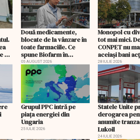
Două medicamente,
Monopol cu di
tul.
blocate de la vânzare în
tot mai mici. D
rea
toate farmaciile. Ce
CONPET nu ma
e a
spune Biofarm în
aceiași bani ac
documentul trimis BVB
05 AUGUST 2026
28 IULIE 2026
ere
Grupul PPC intră pe
Statele Unite 
i
piața energiei din
derogarea pen
Ungaria
anumite tranzac
Lukoil
25 IULIE 2026
24 IULIE 2026