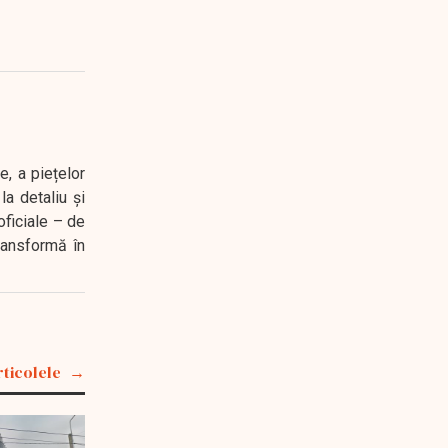
e, a piețelor
a detaliu și
oficiale – de
transformă în
rticolele