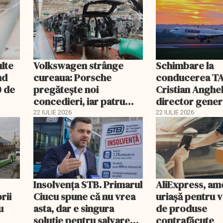
ulte
Volkswagen strânge
Schimbare la
nd
cureaua: Porsche
conducerea T
0 de
pregătește noi
Cristian Anghel
concedieri, iar patru
director gener
fabrici din Germania
interimar. Bog
22 IULIE 2026
22 IULIE 2026
riscă închiderea
Costaș, revoca
Insolvenţa STB. Primarul
AliExpress, a
rii
Ciucu spune că nu vrea
uriaşă pentru 
u
asta, dar e singura
de produse
soluţie pentru salvarea
contrafăcute