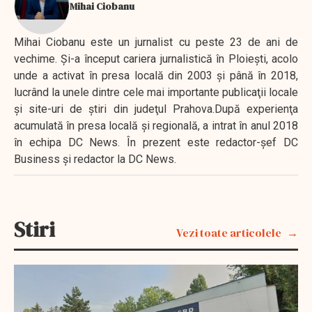
Mihai Ciobanu
Mihai Ciobanu este un jurnalist cu peste 23 de ani de
vechime. Şi-a început cariera jurnalistică în Ploieşti, acolo
unde a activat în presa locală din 2003 şi până în 2018,
lucrând la unele dintre cele mai importante publicaţii locale
şi site-uri de ştiri din judeţul Prahova.După experienţa
acumulată în presa locală şi regională, a intrat în anul 2018
în echipa DC News. În prezent este redactor-şef DC
Business şi redactor la DC News.
Stiri
Vezi toate articolele