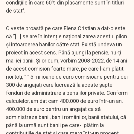
condițiile în care 60% din plasamente sunt în titluri
de stat”.
O veste proastă pe care Elena Cristian a dat-o este
că ”[...] se are în intenție naționalizarea acestui pilon
și întoarcerea banilor către stat. Există undeva un
proiect în acest sens. Până ajungi la pensie, nu-ți
mai iei banii. Și oricum, vorbim 2008-2022, de 14 ani
de acest comision foarte mare, pe care l-am plătit
noi toți, 115 milioane de euro comisioane pentru cei
300 de angajați care lucrează la aceste șapte
fonduri de administrare a pensiilor private. Conform
calculelor, am dat cam 400.000 de euro într-un an.
400.000 de euro pentru un angajat ca să
administreze banii, banii românilor, banii statului, că
până la urmă sunt banii pe care-i plătim la
contribuțiile de stat și care merg într-un procent