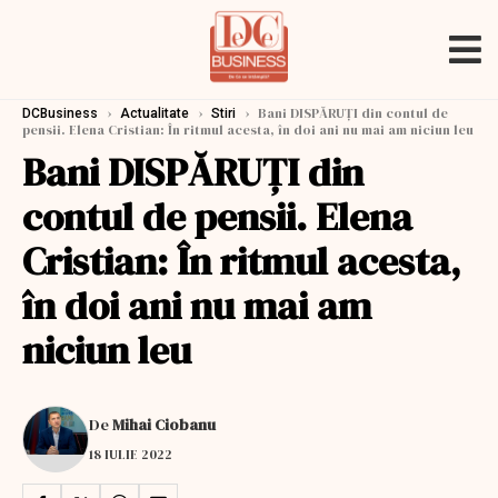
›
›
›
Bani DISPĂRUŢI din contul de
DCBusiness
Actualitate
Stiri
pensii. Elena Cristian: În ritmul acesta, în doi ani nu mai am niciun leu
Bani DISPĂRUŢI din
contul de pensii. Elena
Cristian: În ritmul acesta,
în doi ani nu mai am
niciun leu
De
Mihai Ciobanu
18 IULIE 2022