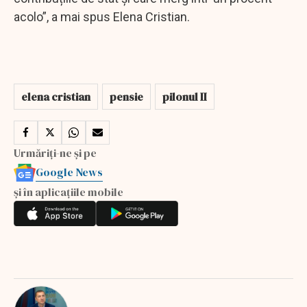
acolo”, a mai spus Elena Cristian.
elena cristian
pensie
pilonul II
Urmăriți-ne și pe
Google News
și în aplicațiile mobile