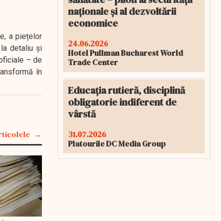
naționale și al dezvoltării
economice
e, a piețelor
24.06.2026
a detaliu și
Hotel Pullman Bucharest World
oficiale – de
Trade Center
transformă în
Educația rutieră, disciplină
obligatorie indiferent de
vârstă
31.07.2026
rticolele
Platourile DC Media Group