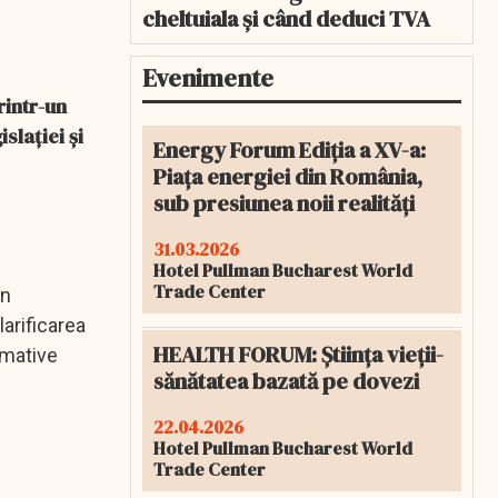
cheltuiala și când deduci TVA
Evenimente
rintr-un
slației și
Energy Forum Ediția a XV-a:
Piața energiei din România,
sub presiunea noii realități
31.03.2026
Hotel Pullman Bucharest World
Trade Center
în
larificarea
HEALTH FORUM: Știința vieții-
ormative
sănătatea bazată pe dovezi
22.04.2026
Hotel Pullman Bucharest World
Trade Center