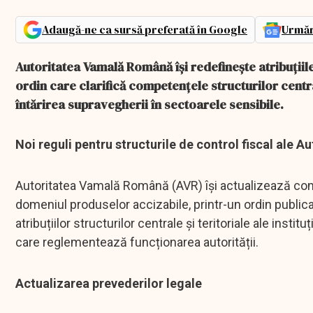
Adaugă-ne ca sursă preferată în Google
Urmăr
Autoritatea Vamală Română își redefinește atribuțiil
ordin care clarifică competențele structurilor central
întărirea supravegherii în sectoarele sensibile.
Noi reguli pentru structurile de control fiscal ale 
Autoritatea Vamală Română (AVR) își actualizează compe
domeniul produselor accizabile, printr-un ordin publica
atribuțiilor structurilor centrale și teritoriale ale insti
care reglementează funcționarea autorității.
Actualizarea prevederilor legale