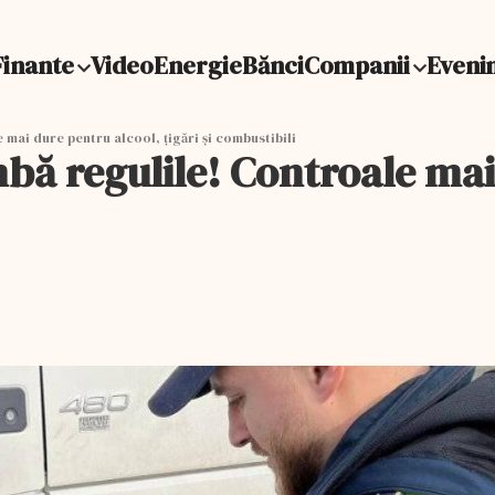
Finante
Video
Energie
Bănci
Companii
Eveni
mai dure pentru alcool, țigări și combustibili
bă regulile! Controale mai