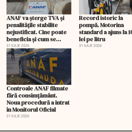
ANAF va șterge TVA și
Record istoric la
penalitățile stabilite
pompă. Motorina
nejustificat. Cine poate
standard a ajuns la 1
beneficia și cum se
lei pe litru
recuperează banii plătiți
31 IULIE 2026
31 IULIE 2026
Controale ANAF filmate
fără consimțământ.
Noua procedură a intrat
în Monitorul Oficial
31 IULIE 2026