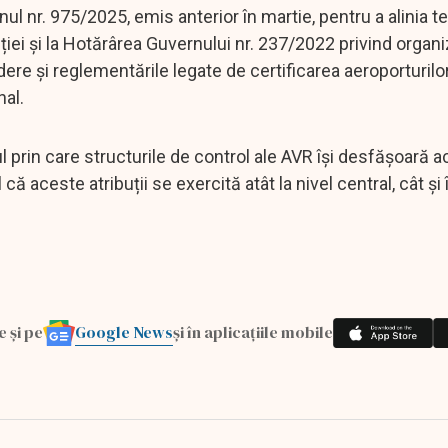
 nr. 975/2025, emis anterior în martie, pentru a alinia te
uției și la Hotărârea Guvernului nr. 237/2022 privind organi
re și reglementările legate de certificarea aeroporturilor
nal.
l prin care structurile de control ale AVR își desfășoară ac
aceste atribuții se exercită atât la nivel central, cât și în
Google News
e și pe
și în aplicațiile mobile