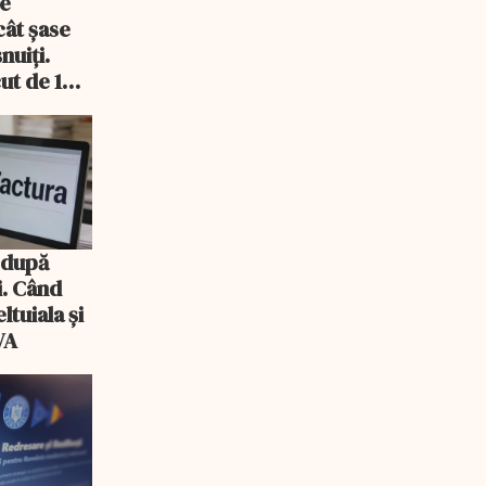
de
cât șase
nuiți.
ut de 14
 după
i. Când
ltuiala și
VA