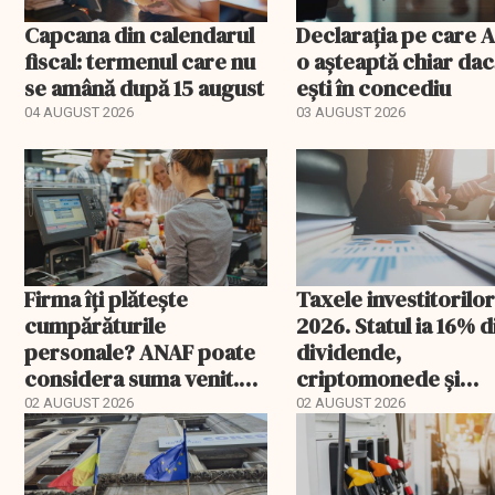
Capcana din calendarul
Declarația pe care 
fiscal: termenul care nu
o așteaptă chiar da
se amână după 15 august
ești în concediu
04 AUGUST 2026
03 AUGUST 2026
Firma îți plătește
Taxele investitorilor
cumpărăturile
2026. Statul ia 16% d
personale? ANAF poate
dividende,
considera suma venit.
criptomonede și
Cu cât te taxează
anumite tranzacții
02 AUGUST 2026
02 AUGUST 2026