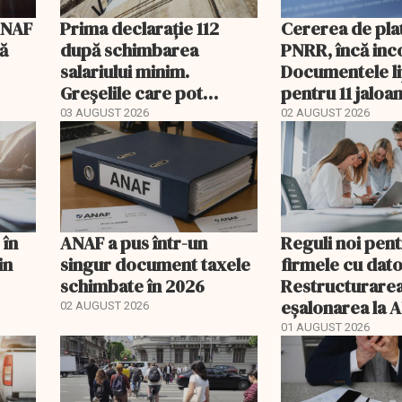
ANAF
Prima declarație 112
Cererea de plat
că
după schimbarea
PNRR, încă inc
salariului minim.
Documentele l
Greșelile care pot
pentru 11 jaloa
apărea în august
03 AUGUST 2026
02 AUGUST 2026
 în
ANAF a pus într-un
Reguli noi pen
in
singur document taxele
firmele cu dator
schimbate în 2026
Restructurarea
eșalonarea la 
02 AUGUST 2026
mai pot fi folos
01 AUGUST 2026
simultan