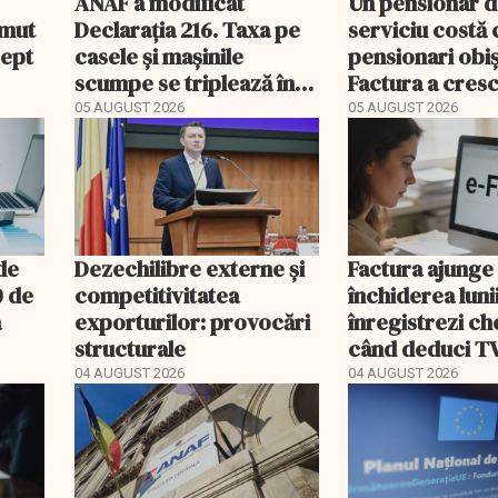
ANAF a modificat
Un pensionar 
umut
Declarația 216. Taxa pe
serviciu costă 
rept
casele și mașinile
pensionari obiș
scumpe se triplează în
Factura a cresc
2026
ori mai repede
05 AUGUST 2026
05 AUGUST 2026
 de
Dezechilibre externe și
Factura ajunge
0 de
competitivitatea
închiderea luni
a
exporturilor: provocări
înregistrezi che
structurale
când deduci T
04 AUGUST 2026
04 AUGUST 2026