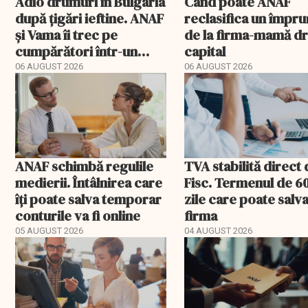
Adio drumuri în Bulgaria
Când poate ANAF
după țigări ieftine. ANAF
reclasifica un împr
și Vama îi trec pe
de la firma-mamă d
cumpărători într-un
capital
registru electronic
06 AUGUST 2026
06 AUGUST 2026
ANAF schimbă regulile
TVA stabilită direct
medierii. Întâlnirea care
Fisc. Termenul de 6
îți poate salva temporar
zile care poate salv
conturile va fi online
firma
05 AUGUST 2026
04 AUGUST 2026