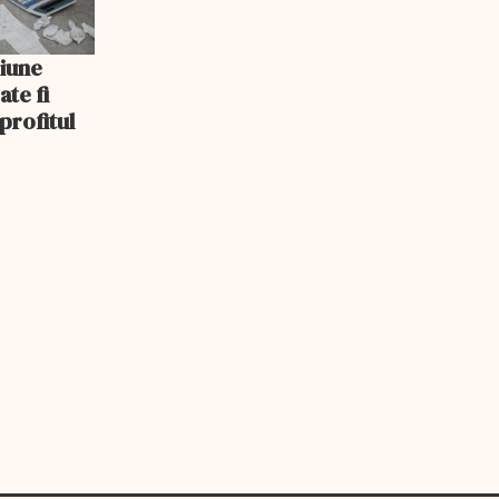
iune
ate fi
 profitul