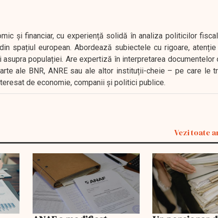
 și financiar, cu experiență solidă în analiza politicilor fiscal
in spațiul european. Abordează subiectele cu rigoare, atenție l
i asupra populației. Are expertiză în interpretarea documentelor 
oarte ale BNR, ANRE sau ale altor instituții-cheie – pe care le 
interesat de economie, companii și politici publice.
Vezi toate a