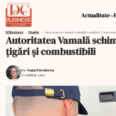
Actualitate
›
›
Autoritatea Vamală schimbă regulile! Controale 
DCBusiness
Finante
Autoritatea Vamală schim
țigări și combustibili
De
Oana Pavelescu
23 APRILIE 2025