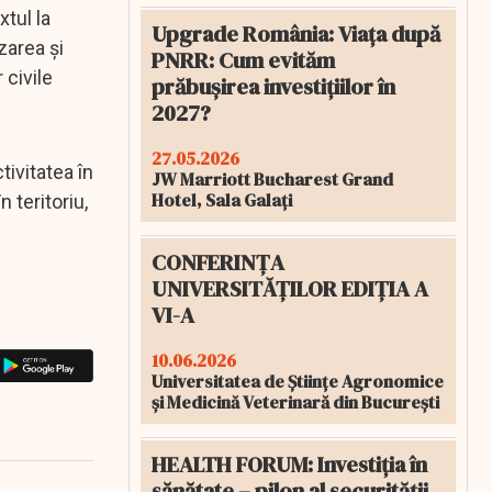
xtul la
Upgrade România: Viața după
zarea și
PNRR: Cum evităm
 civile
prăbușirea investițiilor în
2027?
27.05.2026
tivitatea în
JW Marriott Bucharest Grand
Hotel, Sala Galați
 teritoriu,
CONFERINȚA
UNIVERSITĂȚILOR EDIȚIA A
VI-A
10.06.2026
Universitatea de Științe Agronomice
și Medicină Veterinară din București
HEALTH FORUM: Investiția în
sănătate – pilon al securității