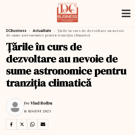
›
›
Țările în curs de dezvoltare au nevoie
DCBusiness
Actualitate
de sume astronomice pentru tranziția climatică
Țările în curs de
dezvoltare au nevoie de
sume astronomice pentru
tranziția climatică
De
Vlad Roibu
11 AUGUST 2023