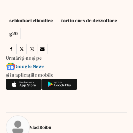
schimbari climatice
tari in curs de dezvoltare
g20
Urmăriți-ne și pe
Google News
și în aplicațiile mobile
Vlad Roibu