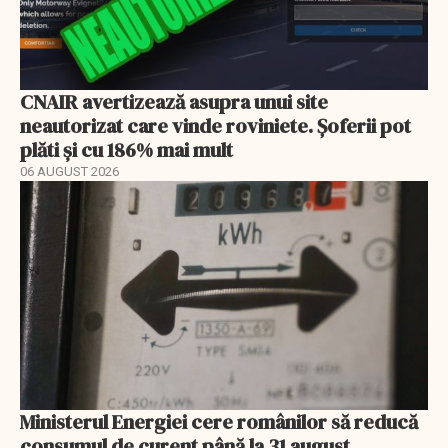
CNAIR avertizează asupra unui site
neautorizat care vinde roviniete. Șoferii pot
plăti și cu 186% mai mult
06 AUGUST 2026
Ministerul Energiei cere românilor să reducă
consumul de curent până la 31 august