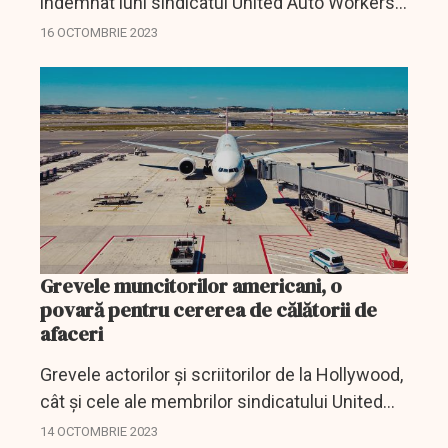
îndemnat luni sindicatul United Auto Workers
(UAW) să pună capăt grevei care durează deja
16 OCTOMBRIE 2023
de 32 de zile, cu scopul de a ajunge la un nou
acord de...
Grevele muncitorilor americani, o
povară pentru cererea de călătorii de
afaceri
Grevele actorilor și scriitorilor de la Hollywood,
cât și cele ale membrilor sindicatului United
Auto Workers reprezintă o "povară" asupra
14 OCTOMBRIE 2023