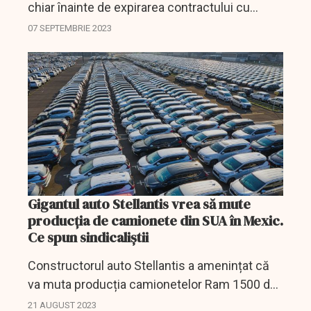
chiar înainte de expirarea contractului cu
sindicatul și în contextul în care muncitorii au
07 SEPTEMBRIE 2023
amenințat cu greva.
Gigantul auto Stellantis vrea să mute
producția de camionete din SUA în Mexic.
Ce spun sindicaliștii
Constructorul auto Stellantis a amenințat că
va muta producția camionetelor Ram 1500 de
la o fabrică din suburbia Detroit, în Mexic, a
21 AUGUST 2023