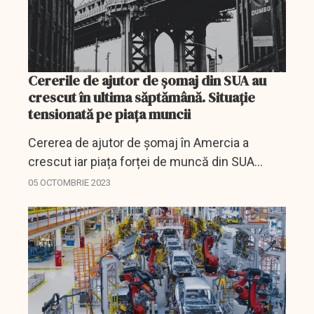
Cererile de ajutor de șomaj din SUA au
crescut în ultima săptămână. Situație
tensionată pe piaţa muncii
Cererea de ajutor de șomaj în Amercia a
crescut iar piața forței de muncă din SUA
rămâne în continuare problematică.
05 OCTOMBRIE 2023