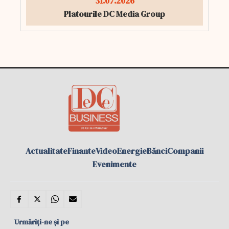
31.07.2026
Platourile DC Media Group
Actualitate
Finante
Video
Energie
Bănci
Companii
Evenimente
Urmăriți-ne și pe