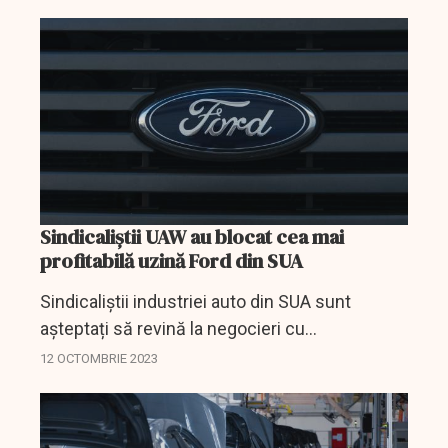
cererii de călătorii de afaceri, a declarat joi...
Sindicaliștii UAW au blocat cea mai
profitabilă uzină Ford din SUA
Sindicaliștii industriei auto din SUA sunt
așteptați să revină la negocieri cu
producătorul Stellantis, joi, într-o zi tensionată
12 OCTOMBRIE 2023
după ce o grevă surpriză la cea mai mare și
mai...