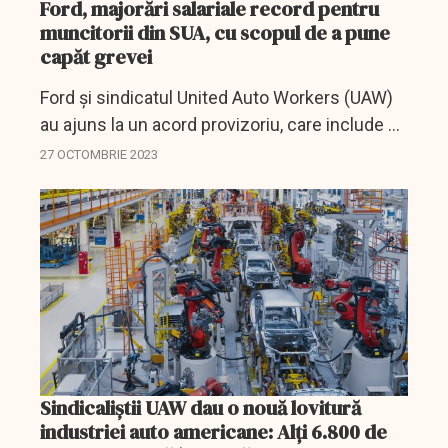
Ford, majorări salariale record pentru
muncitorii din SUA, cu scopul de a pune
capăt grevei
Ford și sindicatul United Auto Workers (UAW)
au ajuns la un acord provizoriu, care include o
creștere salarială record, pentru a pune capăt
27 OCTOMBRIE 2023
unei greve de aproape șase săptămâni.
Sindicaliștii UAW dau o nouă lovitură
industriei auto americane: Alți 6.800 de