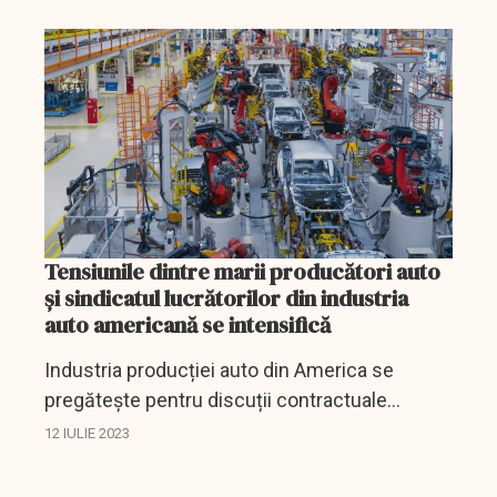
anunțat un lider sindical din SUA.
Tensiunile dintre marii producători auto
și sindicatul lucrătorilor din industria
auto americană se intensifică
Industria producției auto din America se
pregătește pentru discuții contractuale
controversate, în timp ce UAW dă oficial startul
12 IULIE 2023
negocierilor.