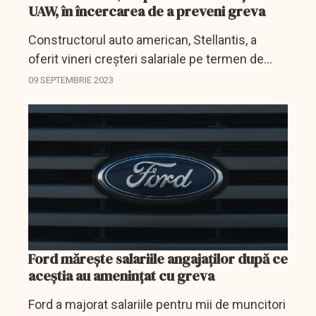
UAW, în încercarea de a preveni greva
Constructorul auto american, Stellantis, a
oferit vineri creșteri salariale pe termen de
patru ani muncitorilor săi, reprezentați de
09 SEPTEMBRIE 2023
United Auto Workers (UAW), în timp ce se
străduiește să...
Ford mărește salariile angajaților după ce
aceștia au amenințat cu greva
Ford a majorat salariile pentru mii de muncitori