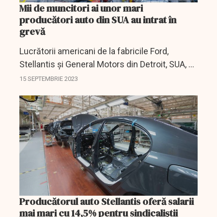
Mii de muncitori ai unor mari
producători auto din SUA au intrat în
grevă
Lucrătorii americani de la fabricile Ford,
Stellantis și General Motors din Detroit, SUA, au
intrat vineri în grevă după un inconvenient
15 SEPTEMBRIE 2023
privind actualizarea contractelor.
Producătorul auto Stellantis oferă salarii
mai mari cu 14,5% pentru sindicaliștii