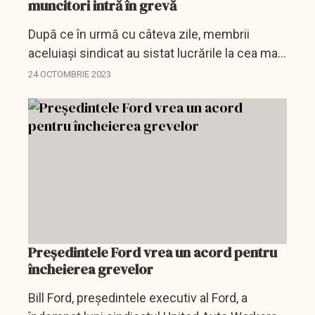
muncitori intră în grevă
După ce în urmă cu câteva zile, membrii
aceluiași sindicat au sistat lucrările la cea mai
profitabilă uzină a Ford, alte mii de angajați ai
24 OCTOMBRIE 2023
Stellantis, producătorul unor mărci ca Dodge
sau...
Președintele Ford vrea un acord pentru
încheierea grevelor
Bill Ford, președintele executiv al Ford, a