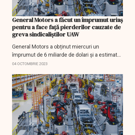
General Motors a făcut un împrumut uriaș
pentru a face față pierderilor cauzate de
greva sindicaliștilor UAW
General Motors a obținut miercuri un
împrumut de 6 miliarde de dolari și a estimat
că costul grevei sindicaliștilor de la United
04 OCTOMBRIE 2023
Auto Workers de până acum a fost de 200 de
milioane de dolari...