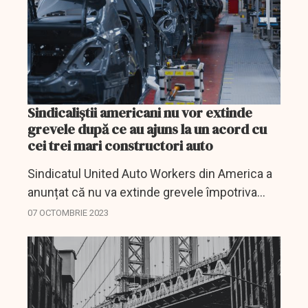
Sindicaliștii americani nu vor extinde
grevele după ce au ajuns la un acord cu
cei trei mari constructori auto
Sindicatul United Auto Workers din America a
anunțat că nu va extinde grevele împotriva
constructorilor auto din Detroit, în urma unor
07 OCTOMBRIE 2023
înțelegeri în cadrul negocierilor cu aceștia.