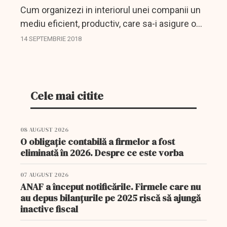
Cum organizezi in interiorul unei companii un
mediu eficient, productiv, care sa-i asigure o
crestere de la 0 la 140 de miliarde cifra de
14 SEPTEMBRIE 2018
capital in doar cativa ani? Precum Netflix. Suna
banal, dar...
Cele mai citite
08 AUGUST 2026
O obligație contabilă a firmelor a fost
eliminată în 2026. Despre ce este vorba
07 AUGUST 2026
ANAF a început notificările. Firmele care nu
au depus bilanțurile pe 2025 riscă să ajungă
inactive fiscal