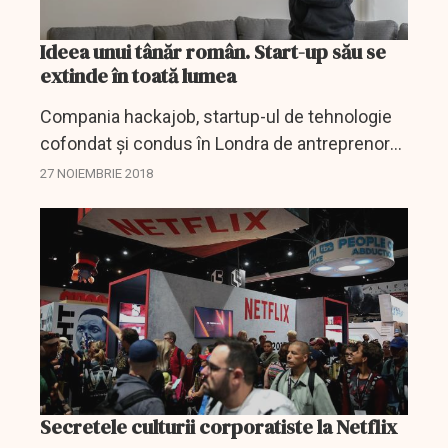
Ideea unui tânăr român. Start-up său se
extinde în toată lumea
Compania hackajob, startup-ul de tehnologie
cofondat și condus în Londra de antreprenorul
român Răzvan Creangă care a atras recent o
27 NOIEMBRIE 2018
investiție de 6,7 milioane de dolari și a obținut
în total...
Secretele culturii corporatiste la Netflix