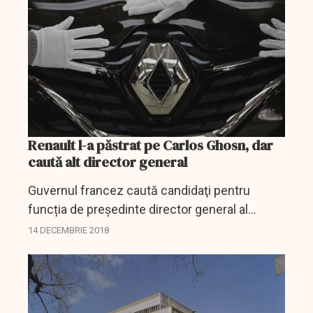
acutizarea...
Renault l-a păstrat pe Carlos Ghosn, dar
caută alt director general
Guvernul francez caută candidaţi pentru
funcția de președinte director general al
Renault, în locul lui Carlos Ghosn, arestat în
14 DECEMBRIE 2018
Japonia pentru fraudă fiscală. Adică a uitat să
declare...