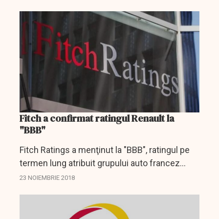
constructorului auto.
Fitch a confirmat ratingul Renault la
"BBB"
Fitch Ratings a menţinut la "BBB", ratingul pe
termen lung atribuit grupului auto francez
Renault, perspectiva asociată fiind stabilă, se
23 NOIEMBRIE 2018
arată într-un comunicat al agenţiei de
evaluare...