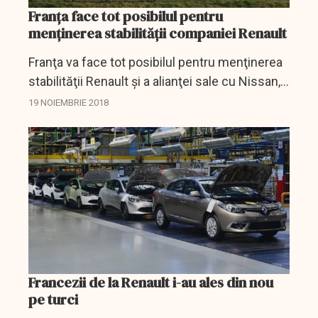
Franța face tot posibilul pentru
menținerea stabilității companiei Renault
Franţa va face tot posibilul pentru menţinerea
stabilităţii Renault şi a alianţei sale cu Nissan, a
afirmat luni preşedintele Emmanuel Macron,
19 NOIEMBRIE 2018
după ce producătorul auto nipon Nissan l-a...
Francezii de la Renault i-au ales din nou
pe turci