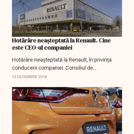
Hotărâre neașteptată la Renault. Cine
este CEO-ul companiei
Hotărâre neașteptată la Renault, în privința
conducerii companiei. Consiliul de
administraţie al Renault l-a menţinut joi pe
13 DECEMBRIE 2018
Carlos Ghosn în funcţiile sale, după ce un
raport preliminar...