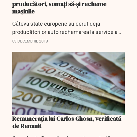
producători, somați să-și recheme
mașinile
Câteva state europene au cerut deja
producătorilor auto rechemarea la service a
vehiculelor suspectate că falsifică rezultatele
03 DECEMBRIE 2018
testelor antipoluare ale motoarelor diesel, sau
intenţionează să...
Remuneraţia lui Carlos Ghosn, verificată
de Renault