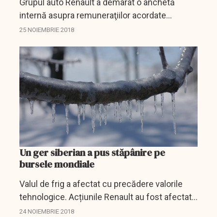
Grupul auto Renault a demarat o anchetă
internă asupra remuneraţiilor acordate
preşedintelui director general, Carlos Ghosn,
25 NOIEMBRIE 2018
acuzat de justiţia japoneză că şi-a ascuns o
parte din venituri şi...
Un ger siberian a pus stăpânire pe
bursele mondiale
Valul de frig a afectat cu precădere valorile
tehnologice. Acțiunile Renault au fost afectate
de arestarea, la Tokio, a directorului general al
24 NOIEMBRIE 2018