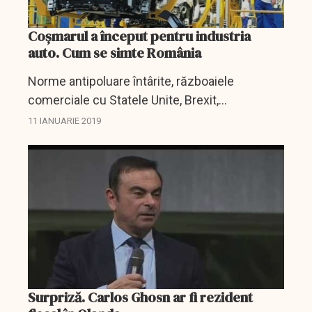
Coșmarul a început pentru industria
auto. Cum se simte România
Norme antipoluare întârite, războaiele
comerciale cu Statele Unite, Brexit,
sancțiunilor împotriva Iranului, scăderea
11 IANUARIE 2019
piețelor auto și a valorilor bursiere:
constructorii de vehicule au pălit...
Surpriză. Carlos Ghosn ar fi rezident