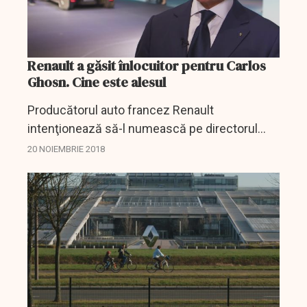
Renault a găsit înlocuitor pentru Carlos
Ghosn. Cine este alesul
Producătorul auto francez Renault
intenţionează să-l numească pe directorul
operaţional Thierry Bollore ca înlocuitor
20 NOIEMBRIE 2018
interimar al directorului general Carlos Ghosn,
arestat luni la Tokyo...