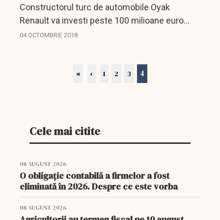
Constructorul turc de automobile Oyak
Renault va investi peste 100 milioane euro
într-o fabrică de aluminiu pentru automobile
04 OCTOMBRIE 2018
hibride amplasată în nord-vestul Turciei, unde
vor fi produse...
4
«
‹
1
2
3
Cele mai citite
08 AUGUST 2026
O obligație contabilă a firmelor a fost
eliminată în 2026. Despre ce este vorba
08 AUGUST 2026
Agricultorii au termen fiscal pe 10 august.