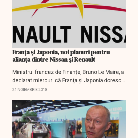
Franța și Japonia, noi planuri pentru
alianța dintre Nissan și Renault
Ministrul francez de Finanţe, Bruno Le Maire, a
declarat miercuri că Franţa şi Japonia doresc
să continue consolidarea alianţei existente
21 NOIEMBRIE 2018
între constructorii auto Renault şi Nissan,...