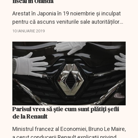
fiscal în Olanda
Arestat în Japonia în 19 noiembrie și inculpat
pentru că ascuns veniturile sale autorităților
bursiere nipone, Carlos Ghosn, încă director
10 IANUARIE 2019
general al Renault, are trei naționalități...
Parisul vrea să știe cum sunt plătiți șefii
de la Renault
Ministrul francez al Economiei, Bruno Le Maire,
a cerut conducerii Renault explicații privind