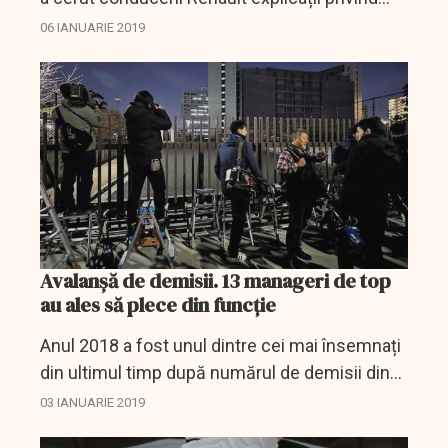
modul în care au fost plătiți directorii
06 IANUARIE 2019
constructorului auto prin intermediul
holdingului RNBV....
Avalanşă de demisii. 13 manageri de top
au ales să plece din funcţie
Anul 2018 a fost unul dintre cei mai însemnați
din ultimul timp după numărul de demisii din
conducerile marilor companii ale lumii.
03 IANUARIE 2019
Creșterea concurenței în economia mondială,