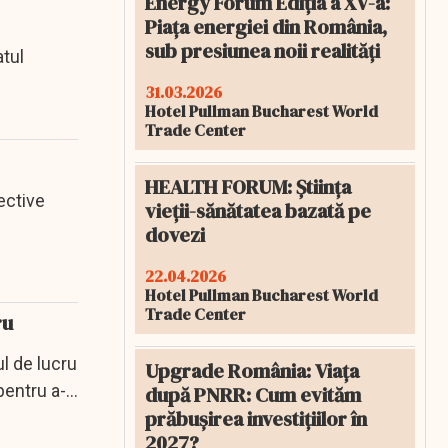
Energy Forum Ediția a XV-a:
Piața energiei din România,
sub presiunea noii realități
tul
31.03.2026
Hotel Pullman Bucharest World
Trade Center
HEALTH FORUM: Știința
ective
vieții-sănătatea bazată pe
dovezi
22.04.2026
Hotel Pullman Bucharest World
Trade Center
ru
l de lucru
Upgrade România: Viața
pentru a-l
după PNRR: Cum evităm
prăbușirea investițiilor în
2027?