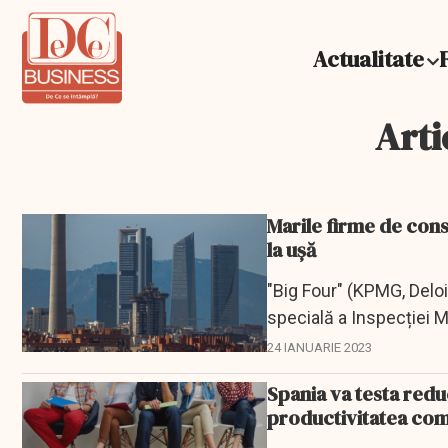
Actualitate
Arti
Marile firme de consu
la ușă
"Big Four" (KPMG, Deloi
specială a Inspecției M
24 IANUARIE 2023
Spania va testa red
productivitatea com