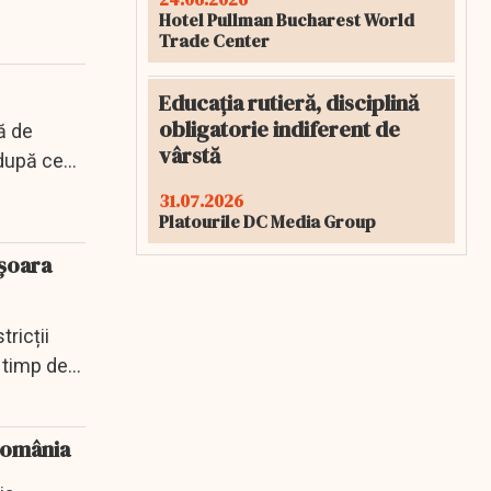
Hotel Pullman Bucharest World
Trade Center
Educația rutieră, disciplină
obligatorie indiferent de
ă de
vârstă
 după ce
31.07.2026
Platourile DC Media Group
ășoara
ricții
 timp de
 România