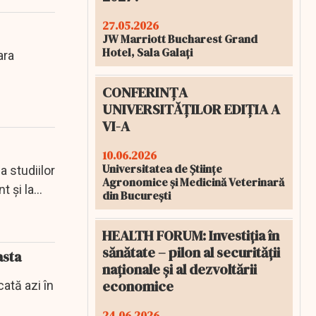
27.05.2026
JW Marriott Bucharest Grand
Hotel, Sala Galați
ara
CONFERINȚA
UNIVERSITĂȚILOR EDIȚIA A
VI-A
10.06.2026
Universitatea de Științe
a studiilor
Agronomice și Medicină Veterinară
t și la
din București
HEALTH FORUM: Investiția în
sănătate – pilon al securității
asta
naționale și al dezvoltării
economice
ată azi în
24.06.2026