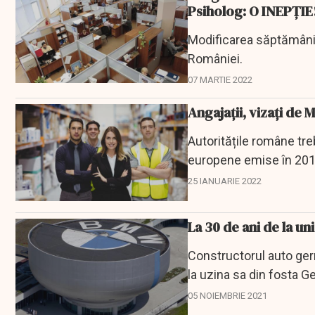
Psiholog: O INEPȚIE
Modificarea săptămânii
României.
07 MARTIE 2022
Angajații, vizați de
Autoritățile române tr
europene emise în 2019
25 IANUARIE 2022
La 30 de ani de la u
Constructorul auto ger
la uzina sa din fosta G
aduce la...
05 NOIEMBRIE 2021