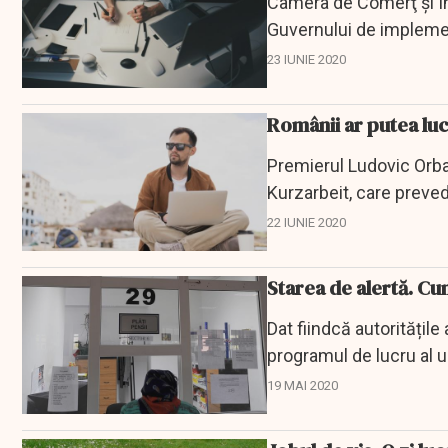
Camera de Comerţ şi I
Guvernului de implemen
(Kurzarbeit) bazat pe...
23 IUNIE 2020
Românii ar putea lu
Premierul Ludovic Orba
Kurzarbeit, care preve
stabilirea unei...
22 IUNIE 2020
Starea de alertă. Cu
Dat fiindcă autoritățile
programul de lucru al un
19 MAI 2020