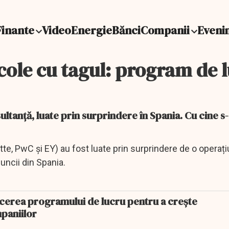
Finante
Video
Energie
Bănci
Companii
Eveni
cole cu tagul: program de 
ltanță, luate prin surprindere în Spania. Cu cine s-
tte, PwC și EY) au fost luate prin surprindere de o operaț
uncii din Spania.
ucerea programului de lucru pentru a creşte
paniilor