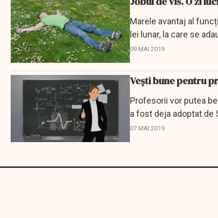
Jobul de vis. O zi luc
Marele avantaj al funcț
lei lunar, la care se ada
09 MAI 2019
Vești bune pentru pr
Profesorii vor putea be
a fost deja adoptat de 
07 MAI 2019