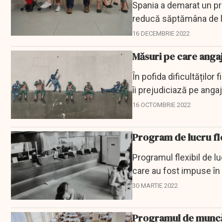
Spania a demarat un pro
reducă săptămâna de luc
aibă de...
16 DECEMBRIE 2022
Măsuri pe care angaja
În pofida dificultăților 
îi prejudiciază pe angaja
16 OCTOMBRIE 2022
Program de lucru fl
Programul flexibil de l
care au fost impuse în
30 MARTIE 2022
Programul de muncă, 