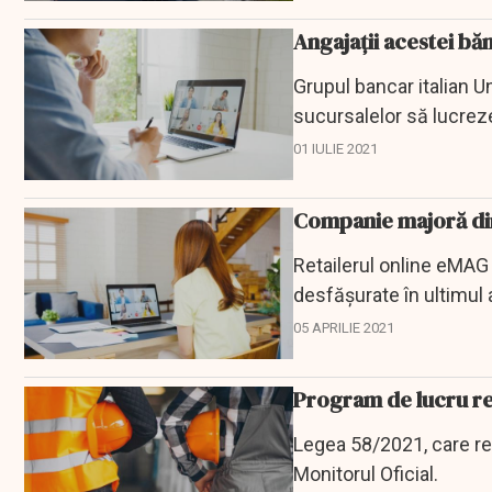
Angajații acestei bă
Grupul bancar italian U
sucursalelor să lucrez
aranjamentele privind 
01 IULIE 2021
Companie majoră di
Retailerul online eMAG 
desfășurate în ultimul 
birou...
05 APRILIE 2021
Program de lucru re
Legea 58/2021, care re
Monitorul Oficial.