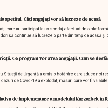
s apetitul. Câți angajați vor să lucreze de acasă
ţii care au participat la un sondaj efectuat de o platform
 dori să continue să lucreze o parte din timp de acasă şi
tricții. Ce program vor avea angajații. Cum se desf
ru Situații de Urgență a emis o hotărâre care aduce noi rest
cazuri de Covid-19 a explodat, măsuri care vor fi valabile
ţiativa de implementare a modelului Kurzarbeit în