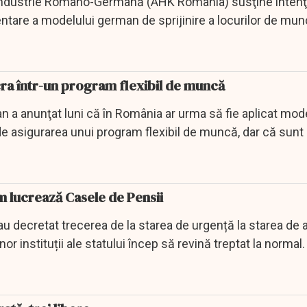
ndustrie Româno-Germană (AHK România) susţine intenţ
tare a modelului german de sprijinire a locurilor de mu
cra într-un program flexibil de muncă
n a anunţat luni că în România ar urma să fie aplicat mod
de asigurarea unui program flexibil de muncă, dar că sun
m lucrează Casele de Pensii
 au decretat trecerea de la starea de urgență la starea de al
or instituții ale statului încep să revină treptat la normal.