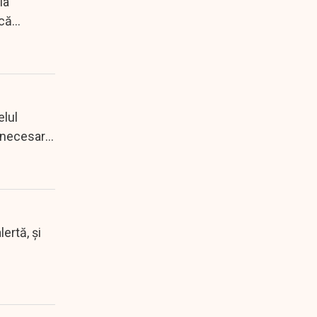
ia
ncă
elul
t necesare
ertă, și