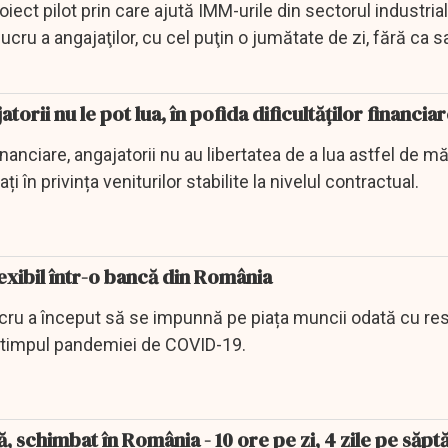
iect pilot prin care ajută IMM-urile din sectorul industria
ru a angajaţilor, cu cel puţin o jumătate de zi, fără ca sa
torii nu le pot lua, în pofida dificultăților financia
financiare, angajatorii nu au libertatea de a lua astfel de m
ți în privința veniturilor stabilite la nivelul contractual.
exibil într-o bancă din România
ucru a început să se impunnă pe piața muncii odată cu rest
 timpul pandemiei de COVID-19.
schimbat în România - 10 ore pe zi, 4 zile pe săp