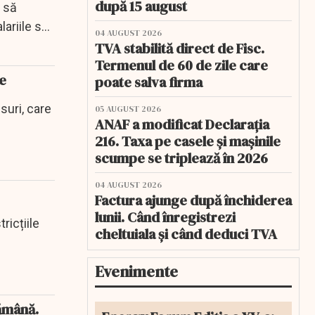
după 15 august
l să
lariile să
04 AUGUST 2026
TVA stabilită direct de Fisc.
Termenul de 60 de zile care
re
poate salva firma
ăsuri, care
05 AUGUST 2026
ANAF a modificat Declarația
216. Taxa pe casele și mașinile
scumpe se triplează în 2026
04 AUGUST 2026
Factura ajunge după închiderea
lunii. Când înregistrezi
ricțiile
cheltuiala și când deduci TVA
Evenimente
tămână.