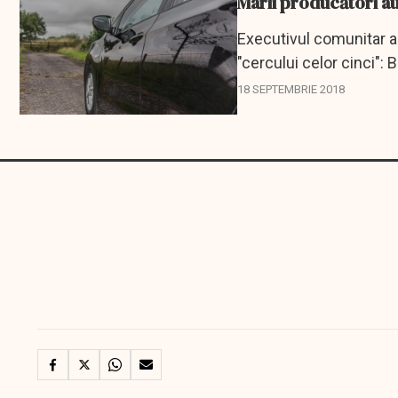
Marii producători au
Executivul comunitar a 
"cercului celor cinci":
Porsche...
18 SEPTEMBRIE 2018