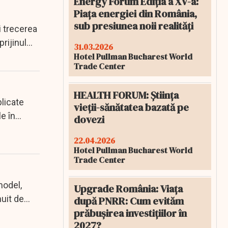
Energy Forum Ediția a XV-a:
Piața energiei din România,
sub presiunea noii realități
i trecerea
prijinul
31.03.2026
Hotel Pullman Bucharest World
Trade Center
HEALTH FORUM: Știința
blicate
vieții-sănătatea bazată pe
e în
dovezi
22.04.2026
Hotel Pullman Bucharest World
Trade Center
model,
Upgrade România: Viața
uit de
după PNRR: Cum evităm
prăbușirea investițiilor în
2027?