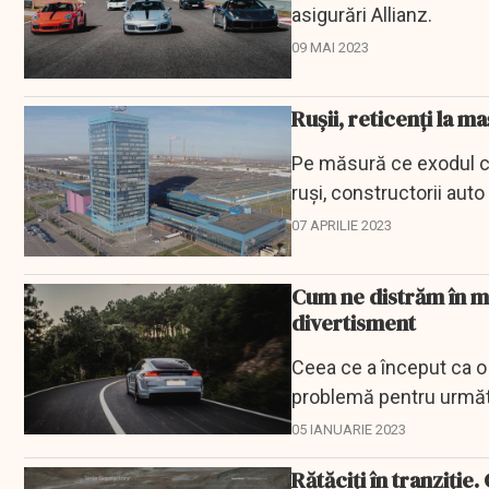
asigurări Allianz.
09 MAI 2023
Rușii, reticenți la 
Pe măsură ce exodul co
ruși, constructorii aut
depășească...
07 APRILIE 2023
Cum ne distrăm în ma
divertisment
Ceea ce a început ca o
problemă pentru următo
05 IANUARIE 2023
Rătăciți în tranziți