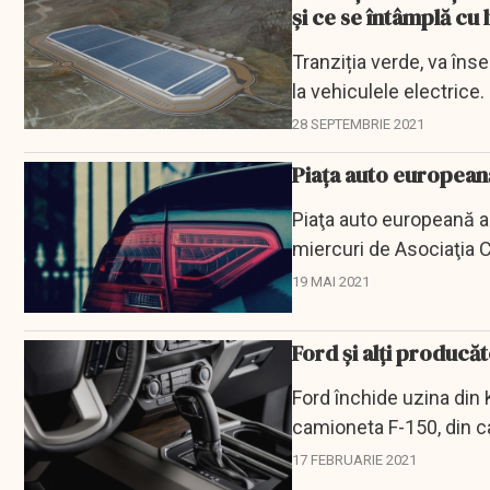
și ce se întâmplă cu 
Tranziția verde, va îns
la vehiculele electrice.
UE....
28 SEPTEMBRIE 2021
Piaţa auto europeană
Piaţa auto europeană a î
miercuri de Asociaţia C
care...
19 MAI 2021
Ford și alți producă
Ford închide uzina din
camioneta F-150, din c
rece cu care se confrun
17 FEBRUARIE 2021