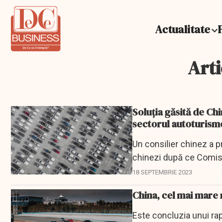
Actualitate
Arti
Soluția găsită de Ch
sectorul autoturism
Un consilier chinez a p
chinezi după ce Comisi
auto...
18 SEPTEMBRIE 2023
China, cel mai mare 
Este concluzia unui ra