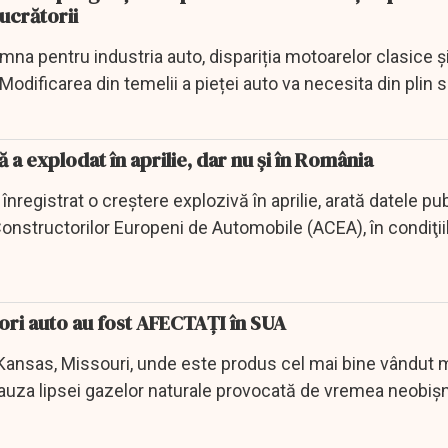
lucrătorii
emna pentru industria auto, dispariția motoarelor clasice ș
 Modificarea din temelii a pieței auto va necesita din plin s
 a explodat în aprilie, dar nu și în România
nregistrat o creştere explozivă în aprilie, arată datele pu
onstructorilor Europeni de Automobile (ACEA), în condiţiil
tori auto au fost AFECTAȚI în SUA
 Kansas, Missouri, unde este produs cel mai bine vândut 
auza lipsei gazelor naturale provocată de vremea neobişn
tă...