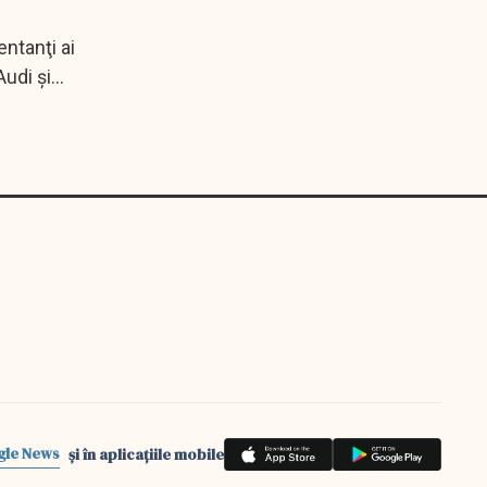
entanţi ai
Audi şi
gle News
și în aplicațiile mobile