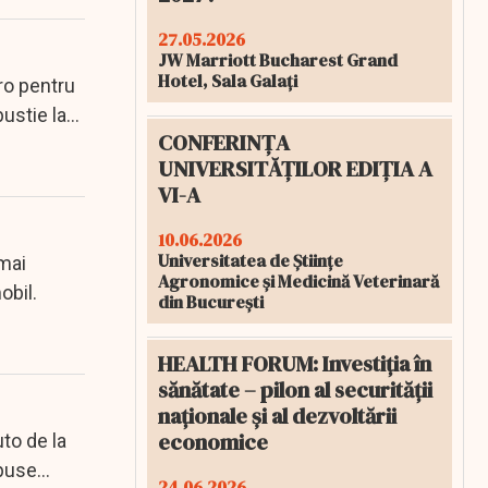
27.05.2026
JW Marriott Bucharest Grand
Hotel, Sala Galați
ro pentru
ustie la
CONFERINȚA
UNIVERSITĂȚILOR EDIȚIA A
VI-A
10.06.2026
Universitatea de Științe
 mai
Agronomice și Medicină Veterinară
obil.
din București
HEALTH FORUM: Investiția în
sănătate – pilon al securității
naționale și al dezvoltării
economice
uto de la
puse...
24.06.2026