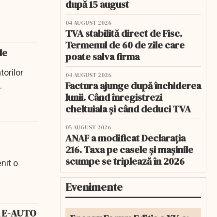
după 15 august
04 AUGUST 2026
TVA stabilită direct de Fisc.
Termenul de 60 de zile care
le
poate salva firma
orilor
04 AUGUST 2026
Factura ajunge după închiderea
lunii. Când înregistrezi
cheltuiala și când deduci TVA
05 AUGUST 2026
ANAF a modificat Declarația
216. Taxa pe casele și mașinile
scumpe se triplează în 2026
nit o
Evenimente
ru E-AUTO