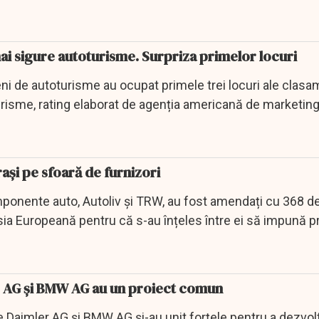
ai sigure autoturisme. Surpriza primelor locuri
ni de autoturisme au ocupat primele trei locuri ale clasa
urisme, rating elaborat de agenția americană de marketing
.
rași pe sfoară de furnizori
ponente auto, Autoliv și TRW, au fost amendați cu 368 d
ia Europeană pentru că s-au înțeles între ei să impună pr
er AG şi BMW AG au un proiect comun
 Daimler AG şi BMW AG şi-au unit forţele pentru a dezvol