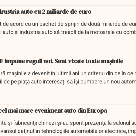
ustria auto cu 2 miliarde de euro
st de acord cu un pachet de sprijin de două miliarde de eu
ii auto şi industria auto să treacă de la motoarele cu comb
 impune reguli noi. Sunt vizate toate mașinile
ă mașinile a devenit în ultimii ani un criteriu din ce în ce
ii de pe piața auto interesați să își cumpere un nou autom
t cel mai mare eveniment auto din Europa
e şi fabricanţii chinezi şi-au sporit prezenţa la salonul a
avansul deţinut în tehnologiile automobilelor electrice, im