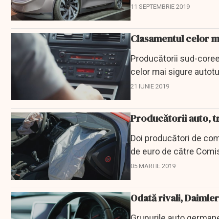
11 SEPTEMBRIE 2019
Clasamentul celor m
Producătorii sud-coree
celor mai sigure autot
Power and Associates
21 IUNIE 2019
Producătorii auto, t
Doi producători de com
de euro de către Comis
mari pentru...
05 MARTIE 2019
Odată rivali, Daiml
Grupurile auto germane