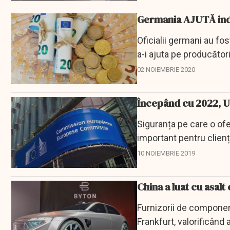
Germania AJUTĂ indr
Oficialii germani au fo
a-i ajuta pe producător
cele pentru...
02 NOIEMBRIE 2020
Începând cu 2022, UE
Siguranța pe care o ofer
important pentru clienț
10 NOIEMBRIE 2019
China a luat cu asal
Furnizorii de component
Frankfurt, valorificând 