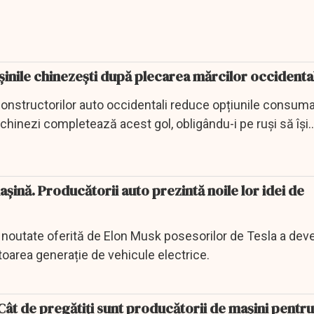
mașinile chinezești după plecarea mărcilor occidenta
nstructorilor auto occidentali reduce opțiunile consumat
o chinezi completează acest gol, obligându-i pe ruși să își
șină. Producătorii auto prezintă noile lor idei de
 noutate oferită de Elon Musk posesorilor de Tesla a deve
area generație de vehicule electrice.
e. Cât de pregătiți sunt producătorii de mașini pent