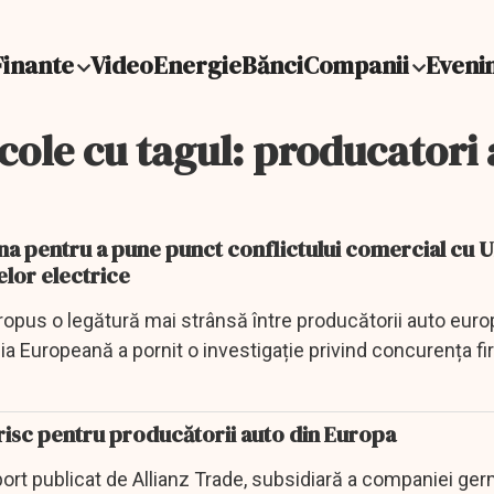
Finante
Video
Energie
Bănci
Companii
Eveni
cole cu tagul: producatori
ina pentru a pune punct conflictului comercial cu U
elor electrice
ropus o legătură mai strânsă între producătorii auto europ
a Europeană a pornit o investigație privind concurența fi
risc pentru producătorii auto din Europa
port publicat de Allianz Trade, subsidiară a companiei ge