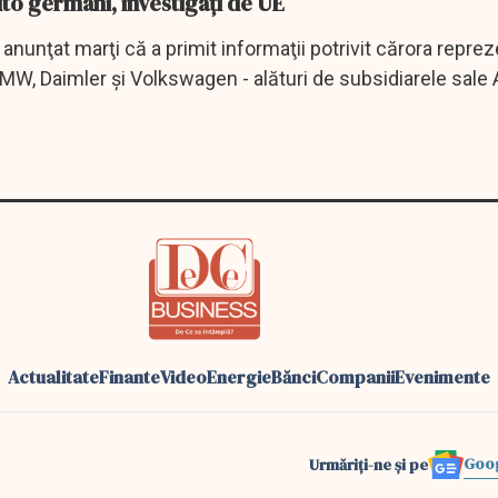
to germani, investigaţi de UE
anunţat marţi că a primit informaţii potrivit cărora reprez
 BMW, Daimler şi Volkswagen - alături de subsidiarele sale 
Actualitate
Finante
Video
Energie
Bănci
Companii
Evenimente
Goo
Urmăriți-ne și pe