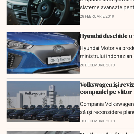
sisteme avansate pentru
transmit Reuters şi...
28 FEBRUARIE 2019
Hyundai deschide o 
Hyundai Motor va produ
ministrului indonezian 
880 milioane de dolari,..
20 DECEMBRIE 2018
Volkswagen își revizuiește planurile de 
companiei pe viitor
Compania Volkswagen, 
să își reconsidere plan
Parlamentului European
18 DECEMBRIE 2018