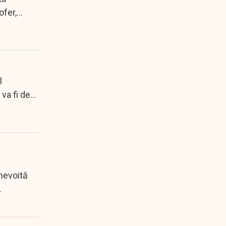
ofer,
l
va fi de
nevoită