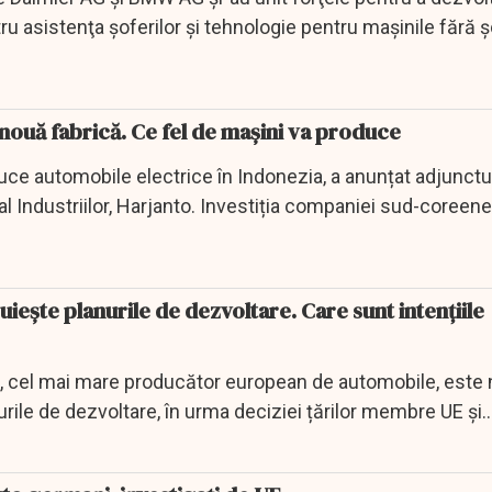
 asistenţa şoferilor şi tehnologie pentru maşinile fără ş
nouă fabrică. Ce fel de mașini va produce
ce automobile electrice în Indonezia, a anunțat adjunctu
al Industriilor, Harjanto. Investiția companiei sud-coreene 
.
dezvoltare. Care sunt intențiile
cel mai mare producător european de automobile, este 
urile de dezvoltare, în urma deciziei țărilor membre UE și
 de a...