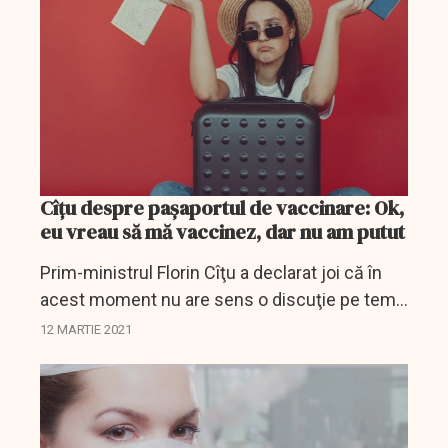
de...
Cîțu despre pașaportul de vaccinare: Ok,
eu vreau să mă vaccinez, dar nu am putut
Prim-ministrul Florin Cîţu a declarat joi că în
acest moment nu are sens o discuţie pe tema
unui paşaport vaccinal, completată cu o
12 MARTIE 2021
măsură în plan intern privind o bonificaţie
pentru cei...