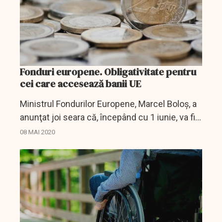
Fonduri europene. Obligativitate pentru
cei care accesează banii UE
Ministrul Fondurilor Europene, Marcel Boloş, a
anunţat joi seara că, începând cu 1 iunie, va fi
introdusă obligativitatea ca toţi cei care
08 MAI 2020
accesează fonduri europene să utilizeze
sistemul...