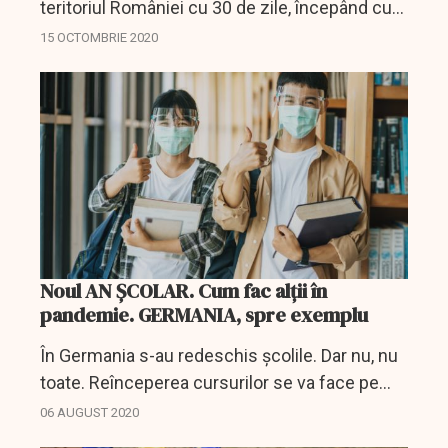
teritoriul României cu 30 de zile, începând cu
15 octombrie. Hotărârea Comitetului Naţional
15 OCTOMBRIE 2020
pentru Situaţii de Urgenţă prevede
interzicerea...
Noul AN ȘCOLAR. Cum fac alții în
pandemie. GERMANIA, spre exemplu
În Germania s-au redeschis școlile. Dar nu, nu
toate. Reînceperea cursurilor se va face pe
etape din august până la mijlocul lunii
06 AUGUST 2020
septembrie și pe regiuni, Landuri. Primii elevi