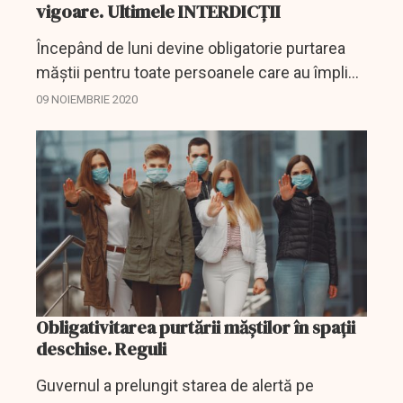
vigoare. Ultimele INTERDICȚII
Începând de luni devine obligatorie purtarea
măştii pentru toate persoanele care au împlinit
vârsta de 5 ani în toate spaţiile deschise,
09 NOIEMBRIE 2020
magazinele se închid la ora 21,00, se
interzice...
Obligativitarea purtării măștilor în spații
deschise. Reguli
Guvernul a prelungit starea de alertă pe