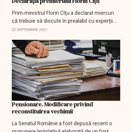
Declarația premierului Florin Cîțu
Prim-ministrul Florin Cîţu a declarat miercuri
că trebuie să discute în prealabil cu experţii
despre posibilitatea vaccinării obligatorii a
22 SEPTEMBRIE 2021
anumitor categorii de personal. Pe de altă
parte,...
Pensionare. Modificare privind
reconstituirea vechimii
La Senatul Românie a fost depusă recent o
propunere legislativă elaborată de un fost