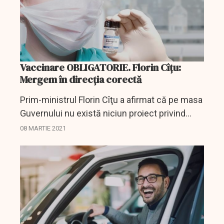
Vaccinare OBLIGATORIE. Florin Cîțu:
Mergem în direcția corectă
Prim-ministrul Florin Cîţu a afirmat că pe masa
Guvernului nu există niciun proiect privind
vaccinarea obligatorie, întrebat ce mesaj
08 MARTIE 2021
transmite celor care au participat, duminică, la
un protest...