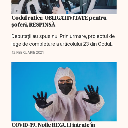
Codul rutier. OBLIGATIVITATE pentru
șoferi, RESPINSĂ
Deputații au spus nu. Prin urmare, proiectul de
lege de completare a articolului 23 din Codul
rutier, prin care se introducea obligativitatea de
12 FEBRUARIE 2021
a urma un curs de prim ajutor de persoanele
care...
COVID-19. Noile REGULI intrate în