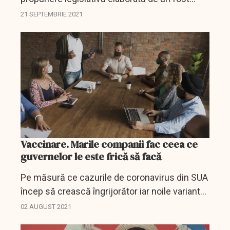
ministru al Muncii, în prezent deputat, proiect
21 SEPTEMBRIE 2021
de act normativ care, dacă parcurge cu bine
întreg procesul...
Vaccinare. Marile companii fac ceea ce
guvernelor le este frică să facă
Pe măsură ce cazurile de coronavirus din SUA
încep să crească îngrijorător iar noile variante
zădărnicesc reîntoarcerea la viața normală
02 AUGUST 2021
câteva companii majore au decis să ia taurul