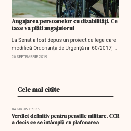
Angajarea persoanelor cu dizabilități. Ce
taxe va plăti angajatorul
La Senat a fost depus un proiect de lege care
modifică Ordonanța de Urgență nr. 60/2017, ce
prevede obligațiile angajatorilor la angajarea
26 SEPTEMBRIE 2019
unor persoane cu dizabilități.
Cele mai citite
04 AUGUST 2026
Verdict definitiv pentru pensiile militare. CCR
a decis ce se întâmplă cu plafonarea