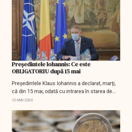
care au...
Președintele Iohannis: Ce este
OBLIGATORIU după 15 mai
Preşedintele Klaus Iohannis a declarat, marţi,
că din 15 mai, odată cu intrarea în starea de
alertă, purtarea măştii de protecţie în spaţiile
12 MAI 2020
închise devine obligatorie, la fel -...