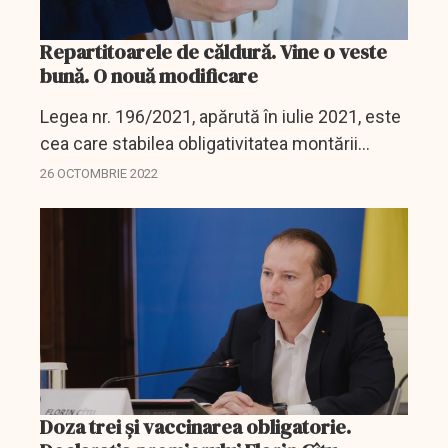
Repartitoarele de căldură. Vine o veste
bună. O nouă modificare
Legea nr. 196/2021, apărută în iulie 2021, este
cea care stabilea obligativitatea montării
contoarelor de căldură la nivelul fiecărui
26 OCTOMBRIE 2022
apartament, până la sfârşitul lunii decembrie
2021.
Doza trei și vaccinarea obligatorie.