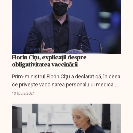
Florin Cîțu, explicații despre
obligativitatea vaccinării
Prim-ministrul Florin Cîţu a declarat că, în ceea
ce priveşte vaccinarea personalului medical,
există propunerea ca cei care nu doresc să se
13 IULIE 2021
vaccineze să fie testaţi anti-COVID şi să...