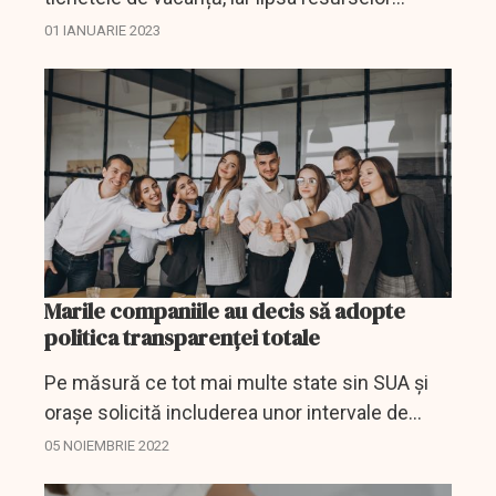
financiare sau necuprinderea sumelor
01 IANUARIE 2023
respective în bugetul aprobat nu reprezintă o
piedică legală în...
Marile companiile au decis să adopte
politica transparenței totale
Pe măsură ce tot mai multe state sin SUA și
orașe solicită includerea unor intervale de
salarizare în anunțurile de angajare, crește
05 NOIEMBRIE 2022
presiunea asupra companiilor pentru ca