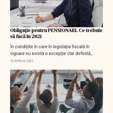
Obligație pentru PENSIONARI. Ce trebuie
să facă în 2021
În condițiile în care în legislația fiscală în
vigoare nu există o excepție clar definită,
declarația unică trebuie depusă de toate
13 APRILIE 2021
persoanele care obțin venituri dintre cele
prevăzute...