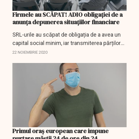
Firmele au SCĂPAT! ADIO obligației de a
anunța depunerea situațiilor financiare
SRL-urile au scăpat de obligația de a avea un
capital social minim, iar transmiterea părților
sociale către persoane din afara firmei se va
22 NOIEMBRIE 2020
face mult mai ușor. Modificarea aceasta este
inclusă...
Primul oraș european care impune
purtare măștii 24 de ore din 24