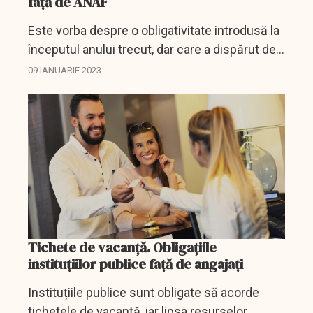
față de ANAF
Este vorba despre o obligativitate introdusă la
începutul anului trecut, dar care a dispărut de
la 1 ianuarie 2023.
09 IANUARIE 2023
Tichete de vacanță. Obligațiile
instituțiilor publice față de angajați
Instituțiile publice sunt obligate să acorde
tichetele de vacanță, iar lipsa resurselor