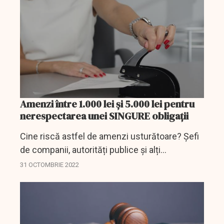
acestea să...
Amenzi între 1.000 lei și 5.000 lei pentru
nerespectarea unei SINGURE obligații
Cine riscă astfel de amenzi usturătoare? Șefi
de companii, autorități publice și alți
responsabili.
31 OCTOMBRIE 2022