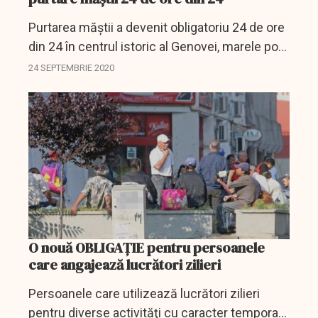
Purtarea măştii a devenit obligatoriu 24 de ore
din 24 în centrul istoric al Genovei, marele port
din nordul Italiei, pentru a lupta împotriva
24 SEPTEMBRIE 2020
creşterii cazurilor de COVID-19, au anunţat...
O nouă OBLIGAȚIE pentru persoanele
care angajează lucrători zilieri
Persoanele care utilizează lucrători zilieri
pentru diverse activităţi cu caracter temporar