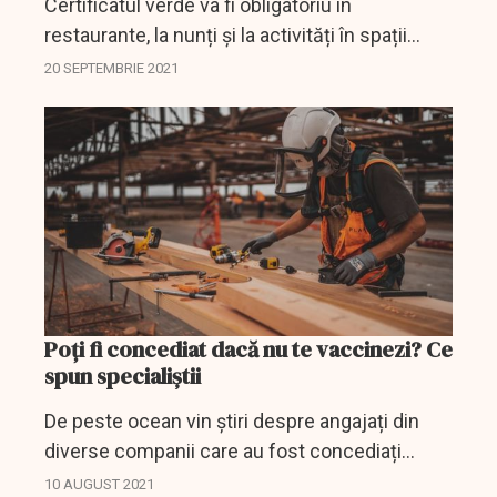
Certificatul verde va fi obligatoriu în
restaurante, la nunți și la activități în spații
închise începând de luni. Utilizarea
20 SEPTEMBRIE 2021
documentului a fost aprobată vineri de
Guvern. Măsura se va...
Poți fi concediat dacă nu te vaccinezi? Ce
spun specialiștii
De peste ocean vin știri despre angajați din
diverse companii care au fost concediați
pentru că nu s-au vaccinat, cea mai recentă
10 AUGUST 2021