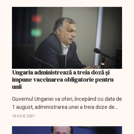
informație venind la sfârșitul săptămânii de la
CNN care a...
Ungaria administrează a treia doză și
impune vaccinarea obligatorie pentru
unii
Guvernul Ungariei va oferi, începând cu data de
1 august, administrarea unei a treia doze de
vaccin împotriva coronavirusului, cantitatea
16 IULIE 2021
necesară de vaccinuri fiind disponibilă, a
anunţat...