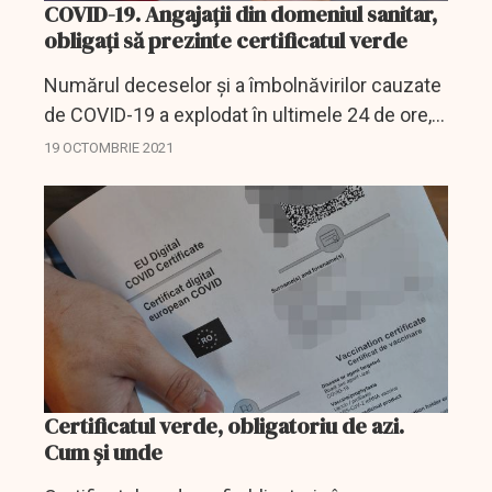
COVID-19. Angajații din domeniul sanitar,
obligați să prezinte certificatul verde
Numărul deceselor și a îmbolnăvirilor cauzate
de COVID-19 a explodat în ultimele 24 de ore,
România apropiidu-se cu pași repezi de o
19 OCTOMBRIE 2021
catastrofiă umanitară. Până acum măsurile de
frânare a...
Certificatul verde, obligatoriu de azi.
Cum și unde