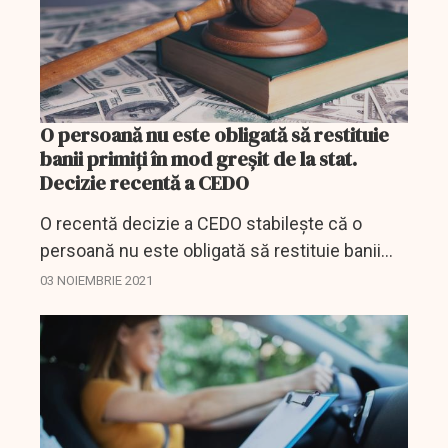
O persoană nu este obligată să restituie
banii primiți în mod greșit de la stat.
Decizie recentă a CEDO
O recentă decizie a CEDO stabilește că o
persoană nu este obligată să restituie banii
primiți în mod eronat de la stat, cu o condiție.
03 NOIEMBRIE 2021