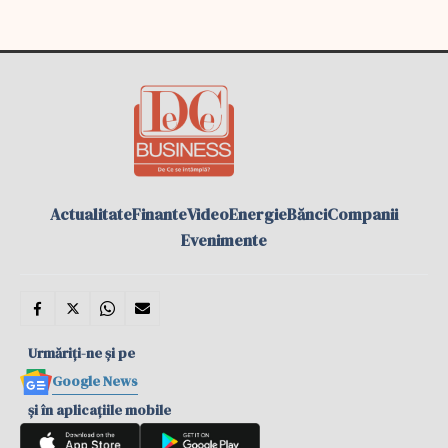
Actualitate
Finante
Video
Energie
Bănci
Companii
Evenimente
Urmăriți-ne și pe
Google News
și în aplicațiile mobile