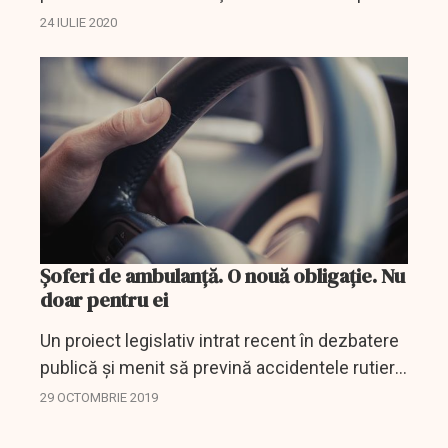
vor fi obligate, începând de sâmbătă, să
24 IULIE 2020
renunţe la registrele clasice şi să
înregistreze...
Șoferi de ambulanță. O nouă obligație. Nu
doar pentru ei
Un proiect legislativ intrat recent în dezbatere
publică și menit să prevină accidentele rutiere
îi trimite pe cei care condus mașini speciale,
29 OCTOMBRIE 2019
inclusiv șoferii de ambulanțe, la cursuri de...