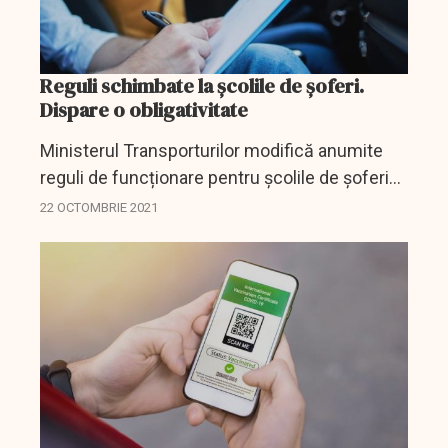
Reguli schimbate la școlile de șoferi.
Dispare o obligativitate
Ministerul Transporturilor modifică anumite
reguli de funcționare pentru școlile de șoferi
eliminând anumite restricții.
22 OCTOMBRIE 2021