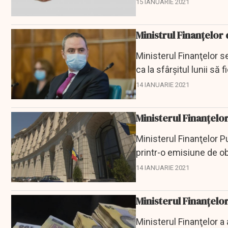
emisiune...
15 IANUARIE 2021
Ministrul Finanțelor
Ministerul Finanţelor s
ca la sfârşitul lunii să f
14 IANUARIE 2021
Ministerul Finanţelo
Ministerul Finanţelor P
printr-o emisiune de ob
de luni, la un...
14 IANUARIE 2021
Ministerul Finanțelor
Ministerul Finanţelor a a