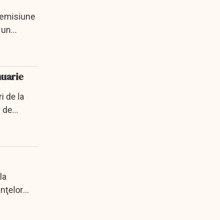
o emisiune
 un
nuarie
i de la
e de
la
anţelor