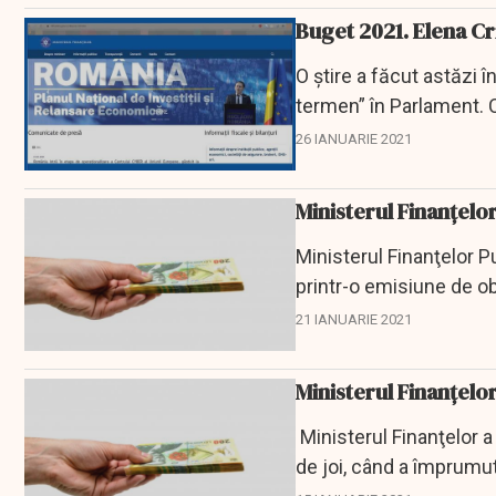
Buget 2021. Elena Cri
O știre a făcut astăzi î
termen” în Parlament. 
asumat de Guvernul...
26 IANUARIE 2021
Ministerul Finanţelo
Ministerul Finanţelor Pu
printr-o emisiune de ob
de luni, la un...
21 IANUARIE 2021
Ministerul Finanţelor
Ministerul Finanţelor a a
de joi, când a împrumut