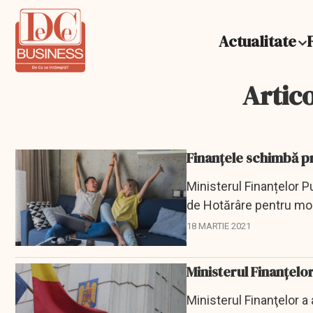
Actualitate
Artico
Finanțele schimbă 
Ministerul Finanțelor Pu
de Hotărâre pentru mod
aprobarea...
18 MARTIE 2021
Ministerul Finanţelo
Ministerul Finanţelor a a