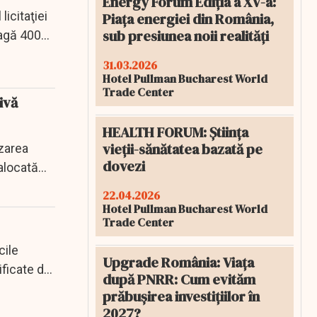
Energy Forum Ediția a XV-a:
licitaţiei
Piața energiei din România,
sub presiunea noii realități
ragă 400
31.03.2026
Hotel Pullman Bucharest World
Trade Center
ivă
HEALTH FORUM: Știința
vieții-sănătatea bazată pe
izarea
dovezi
alocată
22.04.2026
Hotel Pullman Bucharest World
Trade Center
cile
Upgrade România: Viața
ificate de
după PNRR: Cum evităm
prăbușirea investițiilor în
2027?