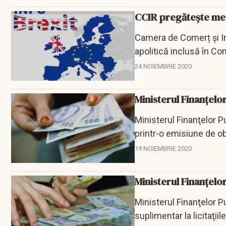
CCIR pregătește med
Camera de Comerț și In
apolitică inclusă în Com
Europeană,...
24 NOIEMBRIE 2020
Ministerul Finanţelo
Ministerul Finanţelor P
printr-o emisiune de ob
luni, la un...
19 NOIEMBRIE 2020
Ministerul Finanţelor
Ministerul Finanţelor Pu
suplimentar la licitaţii