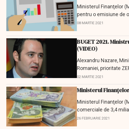
Ministerul Finanţelor (M
pentru o emisiune de ob
de...
08 MARTIE 2021
BUGET 2021. Ministru
(VIDEO)
Alexandru Nazare, Minis
Romaniei, prioritate Z
investiţiilor a...
02 MARTIE 2021
Ministerul Finanţel
Ministerul Finanţelor (M
comerciale de 3,4 milia
trezorerie cu...
26 FEBRUARIE 2021