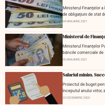
Ministerul Finanţelor a 
de obligaţiuni de stat d
randament...
04 IANUARIE 2021
Ministerul de Finanțe
Ministerul Finanţelor Pu
băncile comerciale de 4
certificate de...
03 IANUARIE 2021
Salariul minim. Succe
Proiectul de buget pent
începutul anului viitor,
Publice, Alexandru...
23 DECEMBRIE 2020