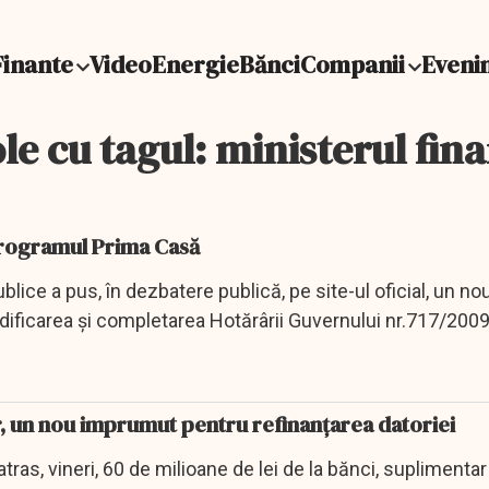
Finante
Video
Energie
Bănci
Companii
Eveni
le cu tagul: ministerul fin
programul Prima Casă
blice a pus, în dezbatere publică, pe site-ul oficial, un no
ificarea și completarea Hotărârii Guvernului nr.717/2009
r, un nou imprumut pentru refinanţarea datoriei
tras, vineri, 60 de milioane de lei de la bănci, suplimentar l