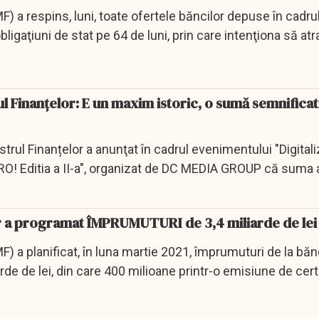
F) a respins, luni, toate ofertele băncilor depuse în cadrul 
ligaţiuni de stat pe 64 de luni, prin care intenţiona să at
l Finanțelor: E un maxim istoric, o sumă semnificat
trul Finanțelor a anunţat în cadrul evenimentului "Digital
ERO! Editia a II-a", organizat de DC MEDIA GROUP că suma 
or a programat ÎMPRUMUTURI de 3,4 miliarde de lei
F) a planificat, în luna martie 2021, împrumuturi de la băn
rde de lei, din care 400 milioane printr-o emisiune de cert