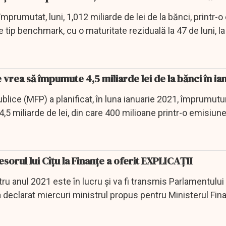
împrumutat, luni, 1,012 miliarde de lei de la bănci, printr-
e tip benchmark, cu o maturitate reziduală la 47 de luni, la
 vrea să împumute 4,5 miliarde lei de la bănci în ia
blice (MFP) a planificat, în luna ianuarie 2021, împrumutur
,5 miliarde de lei, din care 400 milioane printr-o emisiun
sorul lui Cîțu la Finanțe a oferit EXPLICAȚII
ru anul 2021 este în lucru şi va fi transmis Parlamentului 
 a declarat miercuri ministrul propus pentru Ministerul Fin