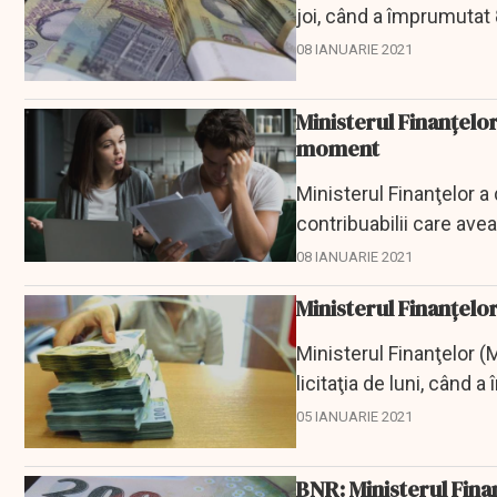
joi, când a împrumutat 
emisiune...
08 IANUARIE 2021
Ministerul Finanțelor
moment
Ministerul Finanţelor a 
contribuabilii care ave
a penalităţilor...
08 IANUARIE 2021
Ministerul Finanţelor
Ministerul Finanţelor (M
licitaţia de luni, când 
o...
05 IANUARIE 2021
BNR: Ministerul Finan