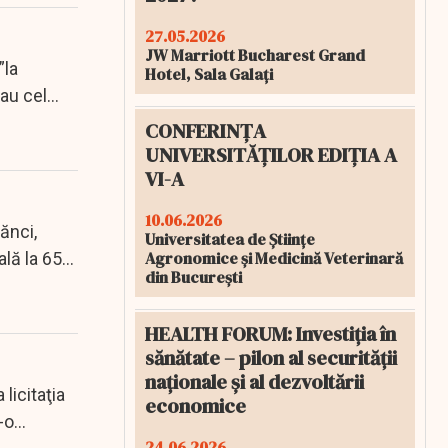
27.05.2026
JW Marriott Bucharest Grand
”la
Hotel, Sala Galați
au cel
CONFERINȚA
UNIVERSITĂȚILOR EDIȚIA A
VI-A
10.06.2026
ănci,
Universitatea de Științe
Agronomice și Medicină Veterinară
ală la 65
din București
HEALTH FORUM: Investiția în
sănătate – pilon al securității
naționale și al dezvoltării
licitaţia
economice
-o
24.06.2026