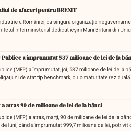
iul de afaceri pentru BREXIT
dustrie a României, ca singura organizație neguvernamen
itetul Interministerial dedicat ieșirii Marii Britanii din Uni
r Publice a împrumutat 537 milioane de lei de la băn
ublice (MFP) a împrumutat, joi, 537 milioane de lei de la bă
ligaţiuni de stat tip benchmark, cu o maturitate reziduală
 a atras 90 de milioane de lei de la bănci
blice (MFP) a atras, marţi, 90 de milioane de lei de la bănc
le de luni, când a împrumutat 999,7 milioane de lei, potrivit 