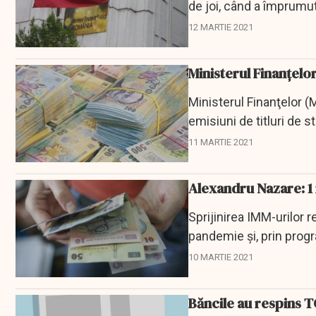
de joi, când a împrumuta
12 MARTIE 2021
Ministerul Finanţelo
Ministerul Finanţelor (M
emisiuni de titluri de 
11 MARTIE 2021
Alexandru Nazare: 1 
Sprijinirea IMM-urilor r
pandemie şi, prin progr
de stat în...
10 MARTIE 2021
Băncile au respins T