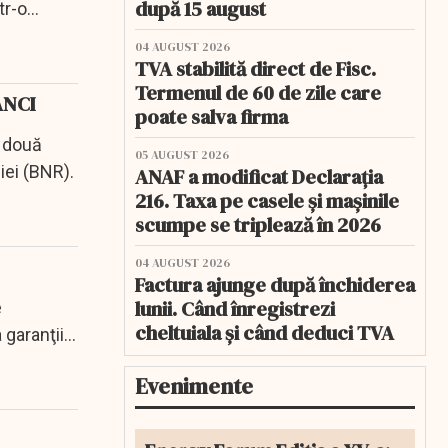
după 15 august
r-o...
04 AUGUST 2026
TVA stabilită direct de Fisc.
Termenul de 60 de zile care
BĂNCI
poate salva firma
n două
05 AUGUST 2026
iei (BNR).
ANAF a modificat Declarația
216. Taxa pe casele și mașinile
scumpe se triplează în 2026
04 AUGUST 2026
Factura ajunge după închiderea
lunii. Când înregistrezi
e
cheltuiala și când deduci TVA
 garanţii
Evenimente