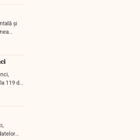
tală și
unea
ci
nci,
 la 119 de
i,
datelor