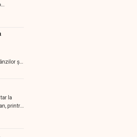
o
m
nzilor şi
tar la
n, printr-