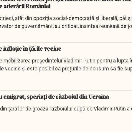
e aderării României
trieci, atât din opoziţia social-democrată şi liberală, cât şi
vator de guvernământ, au criticat, înaintea reuniunii de jo
 inflație în țările vecine
de mobilizarea președintelui Vladimir Putin pentru a lupta 
rile vecine și este posibil ca prețurile de consum să fie s
u emigrat, speriați de războiul din Ucraina
 din țara lor de groaza războiului după ce Vladimir Putin a