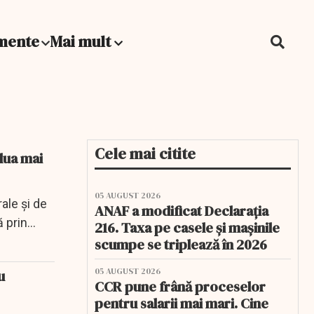
mente
Mai mult
Cele mai citite
lua mai
05 AUGUST 2026
ale și de
ANAF a modificat Declarația
prin...
216. Taxa pe casele și mașinile
scumpe se triplează în 2026
05 AUGUST 2026
u
CCR pune frână proceselor
pentru salarii mai mari. Cine