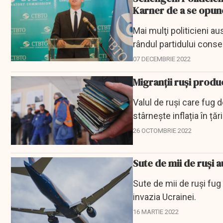
Karner de a se opun
Mai mulţi politicieni aus
rândul partidului conser
Consiliul...
07 DECEMBRIE 2022
Migranții ruși produc
Valul de ruși care fug 
stârnește inflația în ță
unei...
26 OCTOMBRIE 2022
Sute de mii de ruși a
Sute de mii de ruși fug
invazia Ucrainei.
16 MARTIE 2022