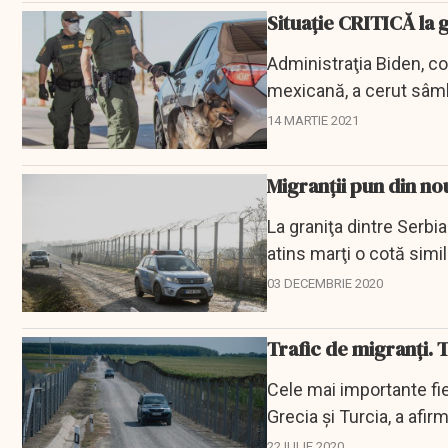
Situație CRITICĂ la g
Administraţia Biden, co
mexicană, a cerut sâmbă
cazarea...
14 MARTIE 2021
Migranții pun din no
La graniţa dintre Serbi
atins marţi o cotă simi
presă MTI,...
03 DECEMBRIE 2020
Trafic de migranți. 
Cele mai importante fiefu
Grecia şi Turcia, a afir
pe...
22 IULIE 2020