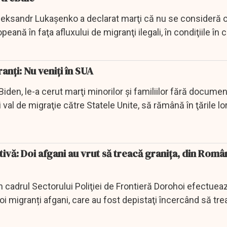
leksandr Lukaşenko a declarat marţi că nu se consideră o
ană în faţa afluxului de migranţi ilegali, în condiţiile în 
anți: Nu veniţi în SUA
iden, le-a cerut marţi minorilor şi familiilor fără documen
i val de migraţie către Statele Unite, să rămână în ţările lor
ivă: Doi afgani au vrut să treacă granița, din Român
din cadrul Sectorului Poliţiei de Frontieră Dorohoi efectuea
doi migranți afgani, care au fost depistaţi încercând să tr