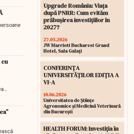
Upgrade România: Viața
MĂ
după PNRR: Cum evităm
prăbușirea investițiilor în
 persoane
2027?
27.05.2026
JW Marriott Bucharest Grand
Hotel, Sala Galați
 cu
CONFERINȚA
UNIVERSITĂȚILOR EDIȚIA A
VI-A
ea
10.06.2026
Universitatea de Științe
Agronomice și Medicină Veterinară
rea”
din București
HEALTH FORUM: Investiția în
lească