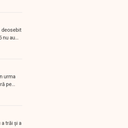
te deosebit
 nu au...
 în urma
ă pe...
 trăi şi a