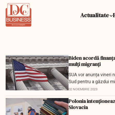
Actualitate
Biden acordă finanţa
mulți migranți
SUA vor anunța vineri n
Sud pentru a găzdui mig
02 NOIEMBRIE 2023
Polonia intenționeaz
Slovacia