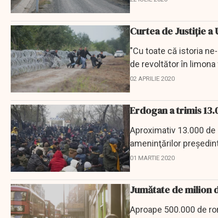
Curtea de Justiţie a
"Cu toate că istoria ne-
de revoltător în limona 
02 APRILIE 2020
Erdogan a trimis 13.
Aproximativ 13.000 de m
ameninţărilor preşedint
01 MARTIE 2020
Jumătate de milion d
Aproape 500.000 de româ