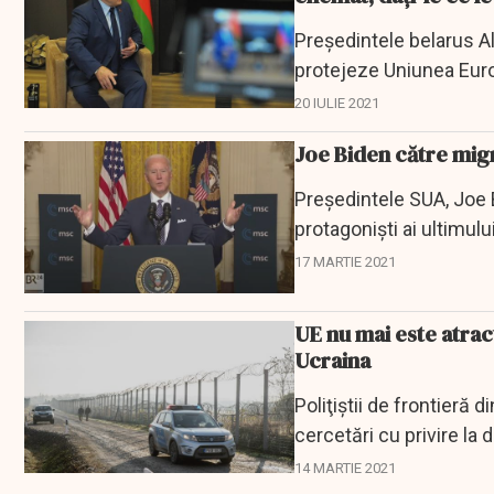
Preşedintele belarus A
protejeze Uniunea Europe
blocul...
20 IULIE 2021
Joe Biden către migr
Preşedintele SUA, Joe B
protagonişti ai ultimulu
transmite...
17 MARTIE 2021
UE nu mai este atract
Ucraina
Poliţiştii de frontieră 
cercetări cu privire la 
ilegal...
14 MARTIE 2021