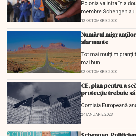
Polonia va intra în a d
membre Schengen au re
12 OCTOMBRIE 2023
Numărul migranților c
alarmante
Tot mai mulți migranți 
mai bun.
02 OCTOMBRIE 2023
CE, plan pentru a sc
protecţie trebuie să 
Comisia Europeană anun
24 IANUARIE 2023
Schengen. Politicieni