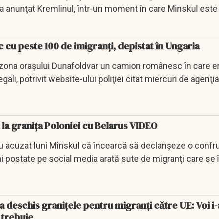
 a anunţat Kremlinul, într-un moment în care Minskul este
cu peste 100 de imigranți, depistat în Ungaria
în zona oraşului Dunafoldvar un camion românesc în care e
gali, potrivit website-ului poliţiei citat miercuri de agenţi
i la granița Poloniei cu Belarus VIDEO
au acuzat luni Minskul că încearcă să declanşeze o confr
i postate pe social media arată sute de migranţi care se 
 deschis granițele pentru migranți către UE: Voi i-
 trebuie