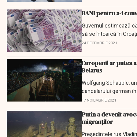
BANI pentru a-i conv
Guvernul estimează că 
să se întoarcă în Croaţi
24 DECEMBRIE 2021
Europenii ar putea a
Belarus
Wolfgang Schäuble, unul
cancelarului german în 
provizorie în Uniunea...
17 NOIEMBRIE 2021
Putin a devenit avoc
migranților
Preşedintele rus Vladim