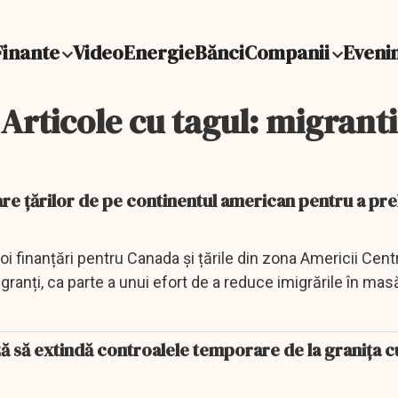
Finante
Video
Energie
Bănci
Companii
Eveni
Articole cu tagul: migranti
re țărilor de pe continentul american pentru a pre
oi finanțări pentru Canada și țările din zona Americii Centr
ranți, ca parte a unui efort de a reduce imigrările în masă 
ă să extindă controalele temporare de la granița c