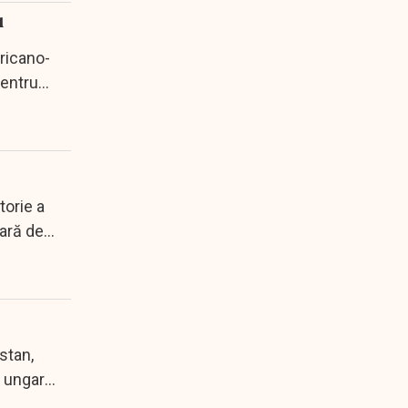
u
ericano-
pentru
torie a
gară de
istan,
i ungar