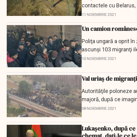
contactele cu Belarus,
de Bruxelles că...
11 NOIEMBRIE 2021
Un camion românesc 
Poliţa ungară a oprit 
ascunşi 103 migranţi ile
10 NOIEMBRIE 2021
Val uriaș de migranț
Autorităţile poloneze 
majoră, după ce imagin
spre...
08 NOIEMBRIE 2021
Lukaşenko, după ce a
chemat, dați-le ce le