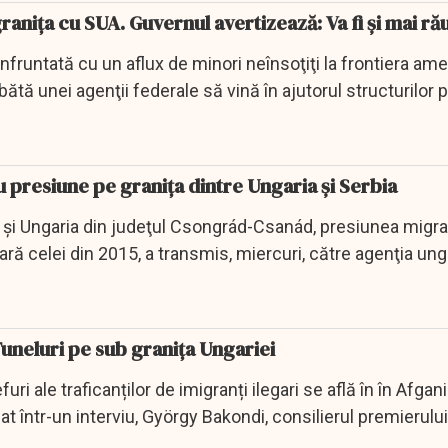
ranița cu SUA. Guvernul avertizează: Va fi și mai ră
nfruntată cu un aflux de minori neînsoţiţi la frontiera am
tă unei agenţii federale să vină în ajutorul structurilor 
u presiune pe granița dintre Ungaria și Serbia
a şi Ungaria din judeţul Csongrád-Csanád, presiunea migra
lară celei din 2015, a transmis, miercuri, către agenţia un
Tuneluri pe sub granița Ungariei
ri ale traficanților de imigranți ilegari se află în în Afgan
mat într-un interviu, György Bakondi, consilierul premierulu