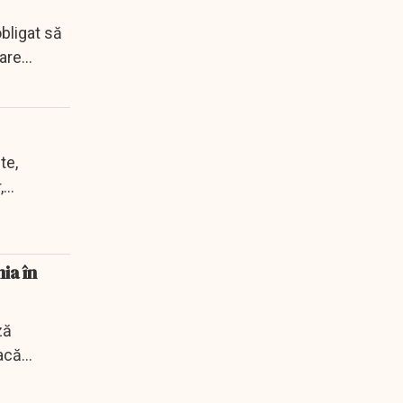
bligat să
care
te,
,
ia în
ză
eacă