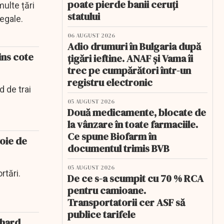
poate pierde banii ceruți
multe țări
statului
egale.
06 AUGUST 2026
Adio drumuri în Bulgaria după
ins cote
țigări ieftine. ANAF și Vama îi
trec pe cumpărători într-un
registru electronic
d de trai
05 AUGUST 2026
Două medicamente, blocate de
la vânzare în toate farmaciile.
Ce spune Biofarm în
voie de
documentul trimis BVB
05 AUGUST 2026
rtări.
De ce s-a scumpit cu 70 % RCA
pentru camioane.
Transportatorii cer ASF să
publice tarifele
rhard