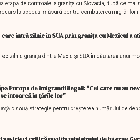
oua etapă de controale la granița cu Slovacia, după ce mai 
curs la aceeași măsură pentru combaterea migrărilor il
are intră zilnic în SUA prin granița cu Mexicul a at
trec zilnic granița dintre Mexic și SUA în căutarea unui mo
ăpa Europa de imigranţii ilegali: "Cei care nu au ne
se întoarcă în ţările lor"
ţă o nouă strategie pentru creşterea numărului de depo
 austrieci critică poziția ministrului de interne Ge