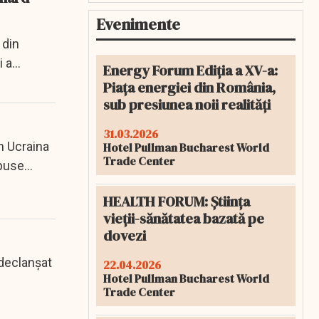
Evenimente
 din
i a
Energy Forum Ediția a XV-a:
Piața energiei din România,
sub presiunea noii realități
31.03.2026
în Ucraina
Hotel Pullman Bucharest World
Trade Center
upuse
HEALTH FORUM: Știința
vieții-sănătatea bazată pe
dovezi
 declanșat
22.04.2026
Hotel Pullman Bucharest World
Trade Center