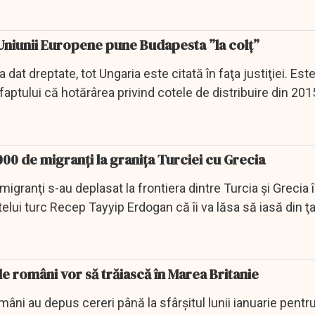
 Uniunii Europene pune Budapesta ”la colț”
a dat dreptate, tot Ungaria este citată în faţa justiţiei. Es
faptului că hotărârea privind cotele de distribuire din 2015
000 de migranţi la granița Turciei cu Grecia
igranţi s-au deplasat la frontiera dintre Turcia şi Grecia
elui turc Recep Tayyip Erdogan că îi va lăsa să iasă din ţar
e români vor să trăiască în Marea Britanie
ni au depus cereri până la sfârşitul lunii ianuarie pentru a