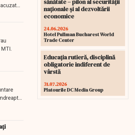
sănătate – pilon al securității
 acuzat
naționale și al dezvoltării
economice
24.06.2026
Hotel Pullman Bucharest World
Trade Center
rau
a MTI.
Educația rutieră, disciplină
obligatorie indiferent de
vârstă
31.07.2026
untare
Platourile DC Media Group
îndreaptă
ați