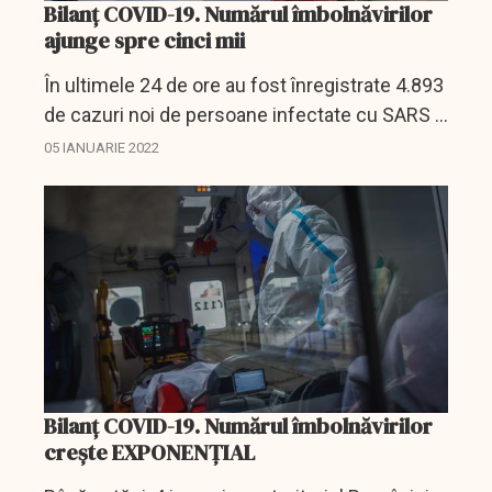
Bilanț COVID-19. Numărul îmbolnăvirilor
ajunge spre cinci mii
În ultimele 24 de ore au fost înregistrate 4.893
de cazuri noi de persoane infectate cu SARS –
CoV – 2 (COVID – 19), cu 993 mai multe decât
05 IANUARIE 2022
în ziua anterioară. 276 dintre cazurile noi din...
Bilanț COVID-19. Numărul îmbolnăvirilor
crește EXPONENȚIAL