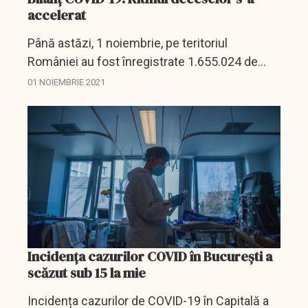
accelerat
Până astăzi, 1 noiembrie, pe teritoriul
României au fost înregistrate 1.655.024 de
cazuri de infectare cu noul coronavirus
01 NOIEMBRIE 2021
(COVID – 19), dintre care 8.476 sunt ale unor
pacienți reinfectați,...
Incidența cazurilor COVID în București a
scăzut sub 15 la mie
Incidența cazurilor de COVID-19 în Capitală a