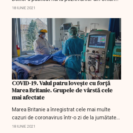
Europeană.
18 IUNIE 2021
COVID-19. Valul patru lovește cu forță
Marea Britanie. Grupele de vârstă cele
mai afectate
Marea Britanie a înregistrat cele mai multe
cazuri de coronavirus într-o zi de la jumătatea
lunii februarie. Valul actual de infecții cauzate
18 IUNIE 2021