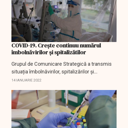
COVID-19. Crește continuu numărul
îmbolnăvirilor și spitalizătilor
Grupul de Comunicare Strategică a transmis
situația îmbolnăvirilor, spitalizărilor și
deceselor cauzate de COVID-19 în ultimele 24
14 IANUARIE 2022
de ore. Joi, numărul raportat al celor infectați
24 de ore...