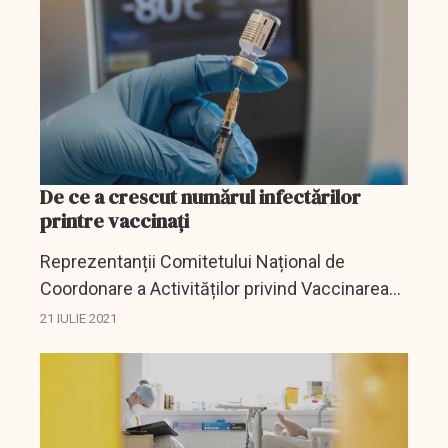
De ce a crescut numărul infectărilor
printre vaccinați
Reprezentanții Comitetului Național de
Coordonare a Activităților privind Vaccinarea
împotriva COVID-19 (CNCAV) susțin că este
21 IULIE 2021
normal să crească procentul de infectare în
rândul persoanelor...