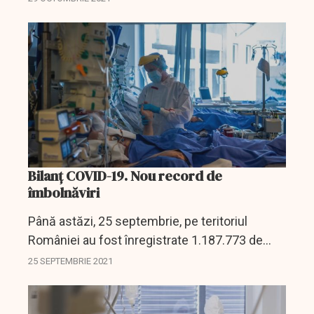
timp de un an în Marea Britanie.
Bilanț COVID-19. Nou record de
îmbolnăviri
Până astăzi, 25 septembrie, pe teritoriul
României au fost înregistrate 1.187.773 de
cazuri de infectare cu noul coronavirus
25 SEPTEMBRIE 2021
(COVID – 19), dintre care 657 sunt ale unor
pacienți reinfectați,...