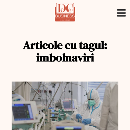
Articole cu tagul:
imbolnaviri