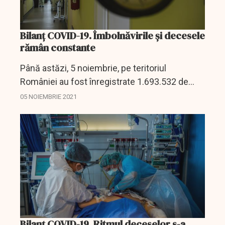
Bilanț COVID-19. Îmbolnăvirile și decesele
rămân constante
Până astăzi, 5 noiembrie, pe teritoriul
României au fost înregistrate 1.693.532 de
cazuri de infectare cu noul coronavirus
05 NOIEMBRIE 2021
(COVID - 19), dintre care 9.020 sunt ale unor
pacienți reinfectați,...
Bilanț COVID-19. Ritmul deceselor s-a