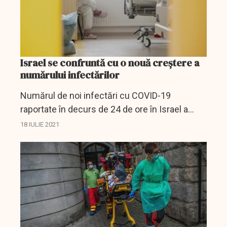
Israel se confruntă cu o nouă creștere a
numărului infectărilor
Numărul de noi infectări cu COVID-19
raportate în decurs de 24 de ore în Israel a
depăşit pentru prima dată pragul de 1.000 de
18 IULIE 2021
cazuri în ultimele patru luni, a anunţat sâmbătă
Ministerul...