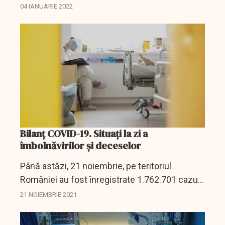
un tsunami de omicroni inundă fiecare aspect
04 IANUARIE 2022
al vieții cotidiene americane.
Bilanț COVID-19. Situați la zi a
îmbolnăvirilor și deceselor
Până astăzi, 21 noiembrie, pe teritoriul
României au fost înregistrate 1.762.701 cazuri
de infectare cu noul coronavirus (COVID – 19),
21 NOIEMBRIE 2021
dintre care 10.040 sunt ale unor pacienți
reinfectați,...