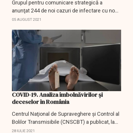
Grupul pentru comunicare strategică a
anunţat 244 de noi cazuri de infectare cu noul
coronavirus şi două decese în ultimele 24 de
05 AUGUST 2021
ore în România. 49 de cazuri au fost doar în
Bucureşti.
COVID-19. Analiza îmbolnăvirilor și
deceselor în România
Centrul Naţional de Supraveghere şi Control al
Bolilor Transmisibile (CNSCBT) a publicat, la
28 iulie 2021, Raportul săptămânal de
28 IULIE 2021