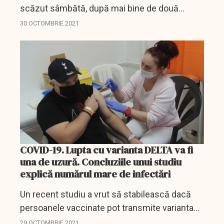
scăzut sâmbătă, după mai bine de două
săptămâni, sub 15 la mie.
30 OCTOMBRIE 2021
COVID-19. Lupta cu varianta DELTA va fi
una de uzură. Concluziile unui studiu
explică numărul mare de infectări
Un recent studiu a vrut să stabilească dacă
persoanele vaccinate pot transmite varianta
delta a COVID-19, studiu care a fost efectuat
29 OCTOMBRIE 2021