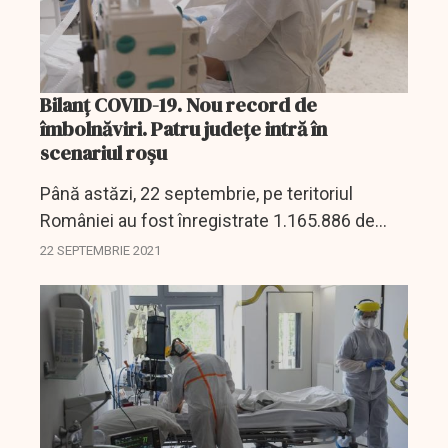
Bilanț COVID-19. Nou record de
îmbolnăviri. Patru județe intră în
scenariul roșu
Până astăzi, 22 septembrie, pe teritoriul
României au fost înregistrate 1.165.886 de
cazuri de infectare cu noul coronavirus
22 SEPTEMBRIE 2021
(COVID – 19), dintre care 252 sunt ale unor
pacienți reinfectați,...