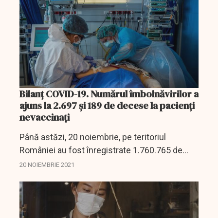
Bilanț COVID-19. Numărul îmbolnăvirilor a
ajuns la 2.697 și 189 de decese la pacienți
nevaccinați
Până astăzi, 20 noiembrie, pe teritoriul
României au fost înregistrate 1.760.765 de
cazuri de infectare cu noul coronavirus
20 NOIEMBRIE 2021
(COVID – 19), dintre care 10.019 sunt ale unor
pacienți...