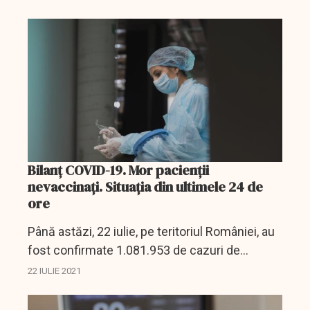
supraveghere COVID-19 actualizat cu
intervalul 19-25 iulie 2021....
Bilanț COVID-19. Mor pacienții
nevaccinați. Situația din ultimele 24 de
ore
Până astăzi, 22 iulie, pe teritoriul României, au
fost confirmate 1.081.953 de cazuri de
persoane infectate cu noul coronavirus
22 IULIE 2021
(COVID – 19).