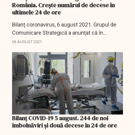
România. Crește numărul de decese în
ultimele 24 de ore
Bilanț coronavirus, 6 august 2021. Grupul de
Comunicare Strategică a anunțat că în
ultimele 24 de ore, în România, au fost
06 AUGUST 2021
înregistrate 230 de noi cazuri de coronavirus
și 5 decese în...
Bilanţ COVID-19 5 august. 244 de noi
îmbolnăviri şi două decese în 24 de ore