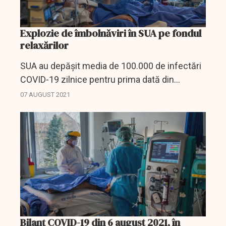
Explozie de îmbolnăviri în SUA pe fondul
relaxărilor
SUA au depășit media de 100.000 de infectări
COVID-19 zilnice pentru prima dată din
februarie. Spitalizările au crescut și ele cu 40%
07 AUGUST 2021
într-o săptămână.
Bilanț COVID-19 din 6 august 2021, în