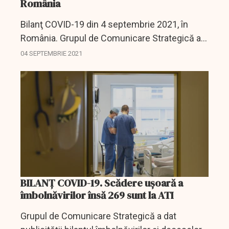
România
Bilanţ COVID-19 din 4 septembrie 2021, în
România. Grupul de Comunicare Strategică a
anunţat că, în ultimele 24 de ore, au fost
04 SEPTEMBRIE 2021
înregistrate 1568 noi cazuri de infectare cu
coronavirus.
BILANȚ COVID-19. Scădere ușoară a
îmbolnăvirilor însă 269 sunt la ATI
Grupul de Comunicare Strategică a dat