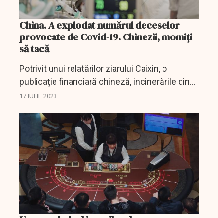
China. A explodat numărul deceselor
provocate de Covid-19. Chinezii, momiți
să tacă
Potrivit unui relatărilor ziarului Caixin, o
publicație financiară chineză, incinerările din
provincia estică Zhejiang au crescut cu 72,7%
17 IULIE 2023
în primul trimestru din 2023, cu mult peste
cele...