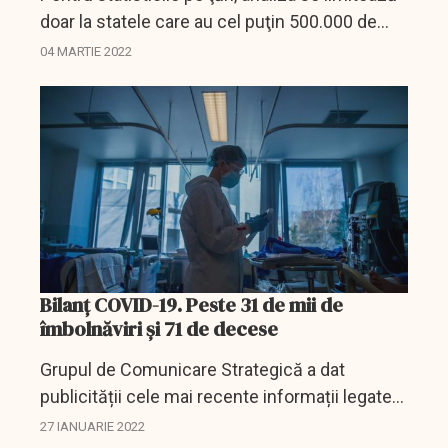
doar la statele care au cel puţin 500.000 de
locuitori şi unde rata de incidenţă depăşeşte
04 MARTIE 2022
50 de cazuri săptămânale la 100.000 de...
Bilanț COVID-19. Peste 31 de mii de
îmbolnăviri și 71 de decese
Grupul de Comunicare Strategică a dat
publicității cele mai recente informații legate
de situația pandemiei de COVID-19 în
27 IANUARIE 2022