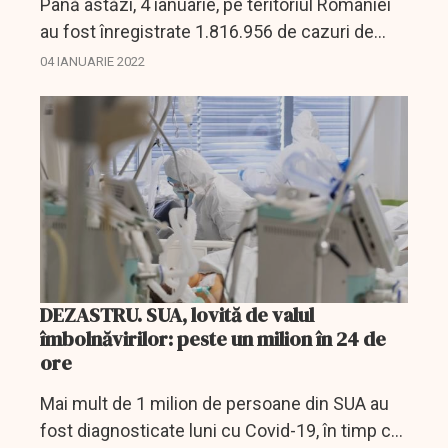
Până astăzi, 4 ianuarie, pe teritoriul României
au fost înregistrate 1.816.956 de cazuri de
infectare cu noul coronavirus (COVID – 19),
04 IANUARIE 2022
dintre care 11.745 sunt ale unor pacienți
reinfectați,...
DEZASTRU. SUA, lovită de valul
îmbolnăvirilor: peste un milion în 24 de
ore
Mai mult de 1 milion de persoane din SUA au
fost diagnosticate luni cu Covid-19, în timp ce