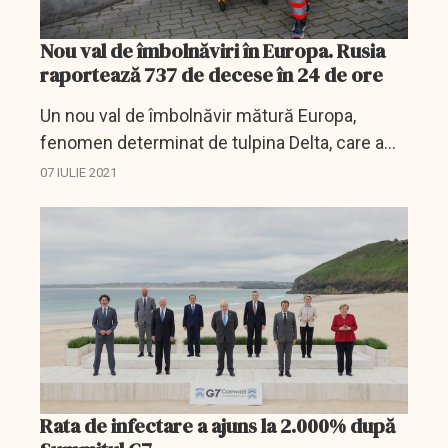
Nou val de îmbolnăviri în Europa. Rusia
raportează 737 de decese în 24 de ore
Un nou val de îmbolnăvir mătură Europa,
fenomen determinat de tulpina Delta, care a
apărut în India, cât și din cauza ezitărilor
07 IULIE 2021
oamenilor de a se vaccina.
Rata de infectare a ajuns la 2.000% după