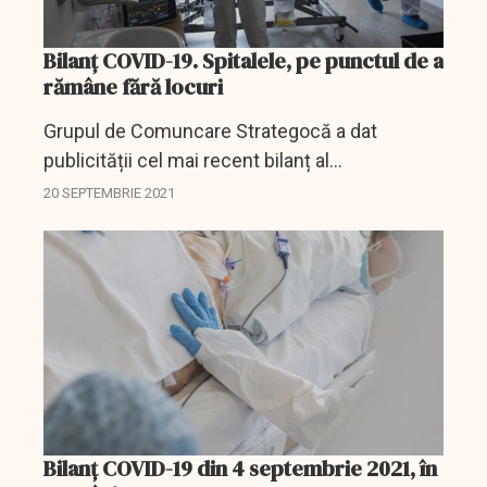
Bilanț COVID-19. Spitalele, pe punctul de a
rămâne fără locuri
Grupul de Comuncare Strategocă a dat
publicității cel mai recent bilanț al
îmbolnăvirilor de COVID-19, iar veștile nu sunt
20 SEPTEMBRIE 2021
deloc bune.
Bilanţ COVID-19 din 4 septembrie 2021, în