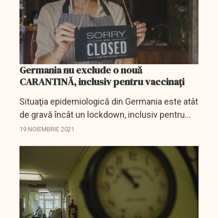
Germania nu exclude o nouă
CARANTINĂ, inclusiv pentru vaccinați
Situaţia epidemiologică din Germania este atât
de gravă încât un lockdown, inclusiv pentru
persoanele care s-au vaccinat, nu poate fi
19 NOIEMBRIE 2021
exclus, a declarat vineri ministrul sănătăţii
Jens...