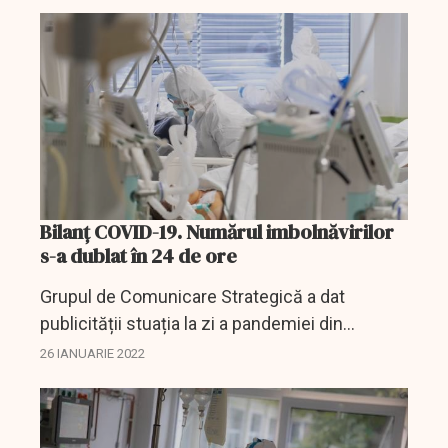
România.
Bilanț COVID-19. Numărul imbolnăvirilor
s-a dublat în 24 de ore
Grupul de Comunicare Strategică a dat
publicității stuația la zi a pandemiei din
România iar veștile nu sunt deloc bune.
26 IANUARIE 2022