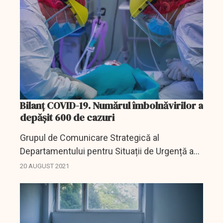
patru al...
Bilanț COVID-19. Numărul îmbolnăvirilor a
depășit 600 de cazuri
Grupul de Comunicare Strategică al
Departamentului pentru Situații de Urgență a
dat publicității cel mai recent bilanț al
20 AUGUST 2021
îmbolnăvirilor cauzate de SARS-CoV-2.