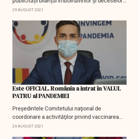
publicității bilanțul îmbolnăvirilor și deceselor
din ultimele 24 de ore, cauzate de pandemie
29 AUGUST 2021
de COVID-19.
Este OFICIAL. România a intrat în VALUL
PATRU al PANDEMIEI
Preşedintele Comitetului naţional de
coordonare a activităţilor privind vaccinarea
împotriva SARS-CoV-2, Valeriu Gheorghiţă, a
24 AUGUST 2021
declarat, marţi, că România se află în valul