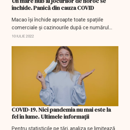
Un mare hub al jocurilor de noroc se
închide. Panică din cauza COVID
Macao își închide aproapte toate spațiile
comerciale și cazinourile după ce numărul
îmbolnăvirilor cu COVID-19 a crescut abrupt
10 IULIE 2022
iar ritmul nu dă semne că se diminueze.
COVID-19. Nici pandemia nu mai este la
fel în lume. Ultimele informații
Pentru statisticile pe ţări, analiza se limitează