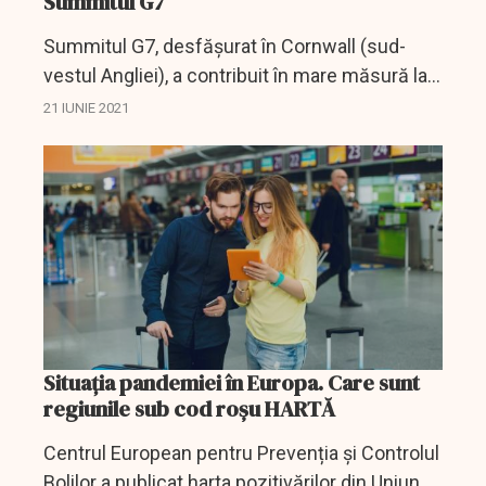
Summitul G7
Summitul G7, desfășurat în Cornwall (sud-
vestul Angliei), a contribuit în mare măsură la o
explozie reală a ratei de contaminare din
21 IUNIE 2021
aceată regiune.
Situația pandemiei în Europa. Care sunt
regiunile sub cod roșu HARTĂ
Centrul European pentru Prevenția și Controlul
Bolilor a publicat harta pozitivărilor din Uniunea