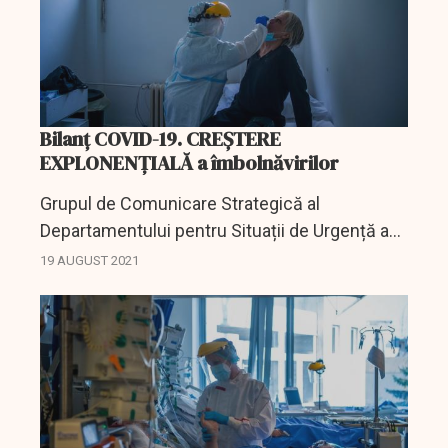
Bilanț COVID-19. CREȘTERE
EXPLONENȚIALĂ a îmbolnăvirilor
Grupul de Comunicare Strategică al
Departamentului pentru Situații de Urgență a
dat publicității cel mai recent bilanț al
19 AUGUST 2021
îmbolnăvirilor cauzate de SARS-CoV-2.