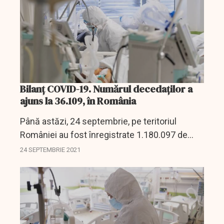
Bilanț COVID-19. Numărul decedaților a
ajuns la 36.109, în România
Până astăzi, 24 septembrie, pe teritoriul
României au fost înregistrate 1.180.097 de
cazuri de infectare cu noul coronavirus
24 SEPTEMBRIE 2021
(COVID – 19), dintre care 514 sunt ale unor
pacienți reinfectați,...