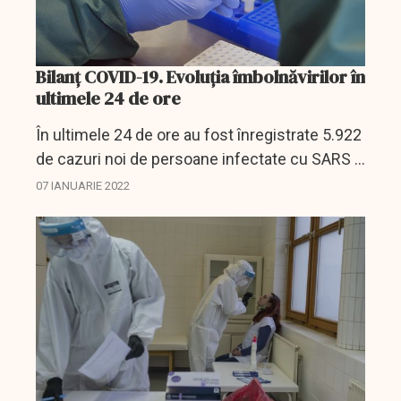
Bilanț COVID-19. Evoluția îmbolnăvirilor în
ultimele 24 de ore
În ultimele 24 de ore au fost înregistrate 5.922
de cazuri noi de persoane infectate cu SARS –
CoV – 2 (COVID – 19), cu 96 mai puține decât
07 IANUARIE 2022
în ziua anterioară. 528 dintre cazurile noi din...