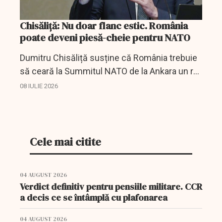
Chisăliță: Nu doar flanc estic. România
poate deveni piesă-cheie pentru NATO
Dumitru Chisăliță susține că România trebuie
să ceară la Summitul NATO de la Ankara un rol
strategic la Marea Neagră, nu doar întărirea
08 IULIE 2026
Flancului Estic.
Cele mai citite
04 AUGUST 2026
Verdict definitiv pentru pensiile militare. CCR
a decis ce se întâmplă cu plafonarea
04 AUGUST 2026