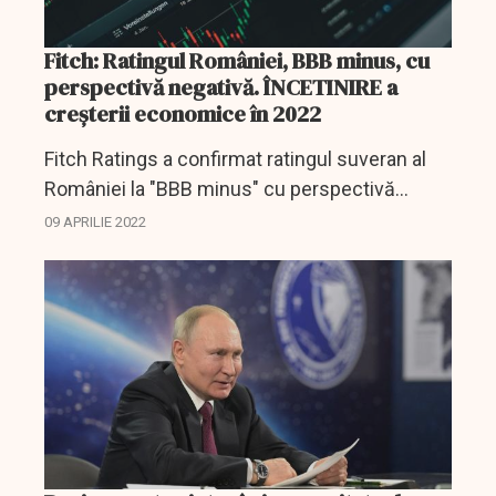
Fitch: Ratingul României, BBB minus, cu
perspectivă negativă. ÎNCETINIRE a
creşterii economice în 2022
Fitch Ratings a confirmat ratingul suveran al
României la "BBB minus" cu perspectivă
negativă, aceasta fiind ultima notă din
09 APRILIE 2022
categoria "investment-grade" (recomandat
pentru investiţii), se arată...