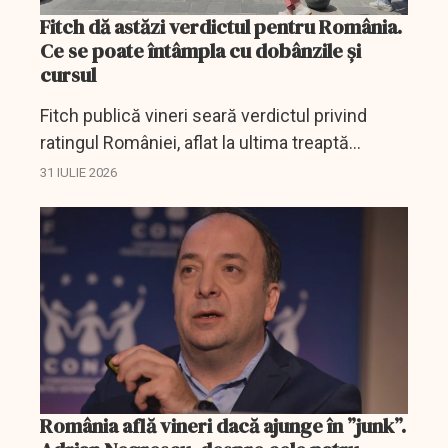
Fitch dă astăzi verdictul pentru România.
Ce se poate întâmpla cu dobânzile și
cursul
Fitch publică vineri seară verdictul privind
ratingul României, aflat la ultima treaptă
recomandată investițiilor. Care sunt riscurile
31 IULIE 2026
pentru dobânzi, curs și credite.
România află vineri dacă ajunge în ”junk”.