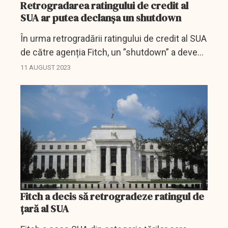
Retrogradarea ratingului de credit al
SUA ar putea declanșa un shutdown
În urma retrogradării ratingului de credit al SUA
de către agenția Fitch, un ”shutdown” a devenit
și mai probabil, avertizează gigantul american
11 AUGUST 2023
de gestionare a activelor Pimco.
Fitch a decis să retrogradeze ratingul de
ţară al SUA