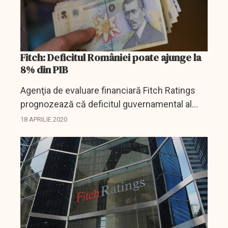
Fitch: Deficitul României poate ajunge la
8% din PIB
Agenţia de evaluare financiară Fitch Ratings
prognozează că deficitul guvernamental al
României se va agrava până la 8% din PIB în
18 APRILIE 2020
2020, ca urmare a unei aşteptate scăderi a
veniturilor în...