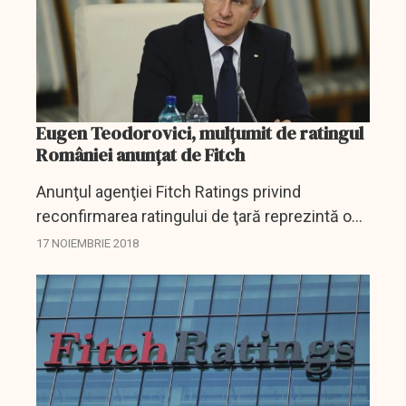
Eugen Teodorovici, mulțumit de ratingul
României anunțat de Fitch
Anunţul agenţiei Fitch Ratings privind
reconfirmarea ratingului de ţară reprezintă o
nouă recunoaştere a faptului că România se
17 NOIEMBRIE 2018
bucură de o creştere economică sustenabilă,
care contribuie...