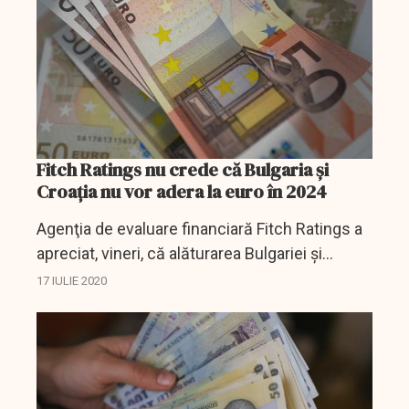
Fitch Ratings nu crede că Bulgaria şi
Croaţia nu vor adera la euro în 2024
Agenţia de evaluare financiară Fitch Ratings a
apreciat, vineri, că alăturarea Bulgariei şi
Croaţiei la ERM-2 reprezintă un punct de
17 IULIE 2020
cotitură în drumul spre adoptarea monedei
euro şi,...