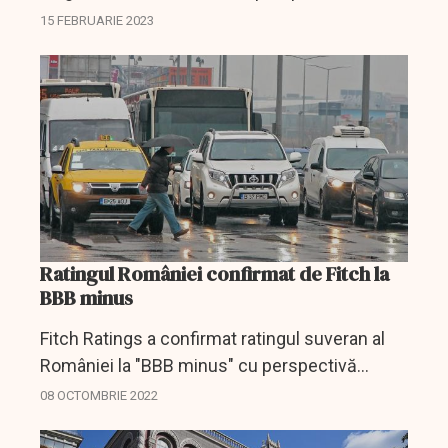
stabilă, ratingul de viabilitate (VR) la ”bb” și
15 FEBRUARIE 2023
ratingul de sprijin guvernamental (GSR) la ”b”.
Ratingul României confirmat de Fitch la
BBB minus
Fitch Ratings a confirmat ratingul suveran al
României la "BBB minus" cu perspectivă
negativă, aceasta fiind ultima notă din
08 OCTOMBRIE 2022
categoria "investment-grade" (recomandat
pentru investiţii), se arată...