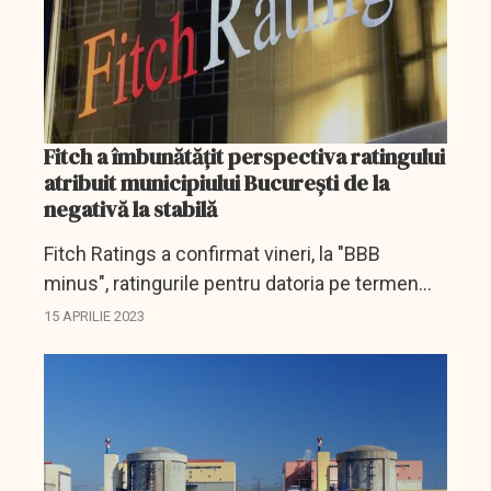
Fitch a îmbunătăţit perspectiva ratingului
atribuit municipiului Bucureşti de la
negativă la stabilă
Fitch Ratings a confirmat vineri, la "BBB
minus", ratingurile pentru datoria pe termen
lung în valută şi monedă locală ale
15 APRILIE 2023
municipiului Bucureşti, şi a îmbunătăţit
perspectiva de la...