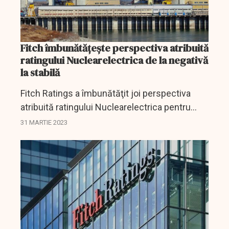
Fitch îmbunătăţeşte perspectiva atribuită
ratingului Nuclearelectrica de la negativă
la stabilă
Fitch Ratings a îmbunătăţit joi perspectiva
atribuită ratingului Nuclearelectrica pentru
datoriile pe termen lung (IDR) de la negativă la
31 MARTIE 2023
stabilă, şi a confirmat ratingul la "BBB minus",...