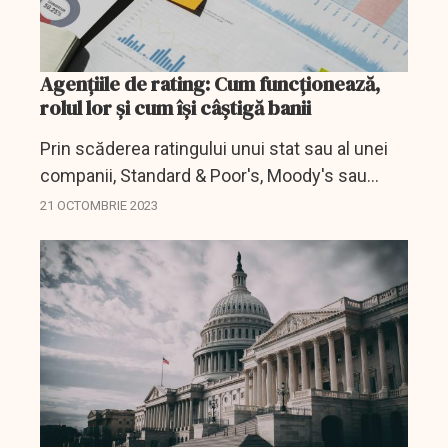
Agențiile de rating: Cum funcționează,
rolul lor și cum își câștigă banii
Prin scăderea ratingului unui stat sau al unei
companii, Standard & Poor's, Moody's sau
Fitch înrăutățesc adesea situația acestora pe
21 OCTOMBRIE 2023
piețele financiare.