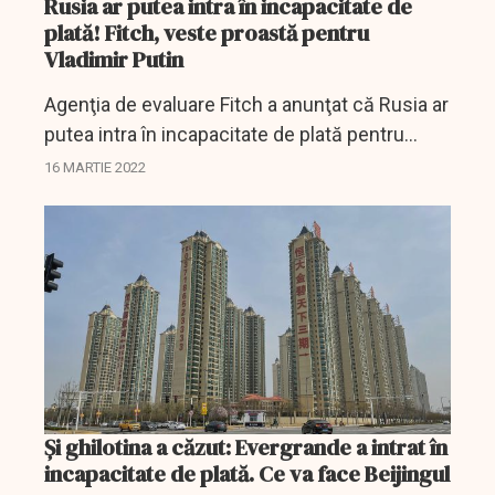
Rusia ar putea intra în incapacitate de
plată! Fitch, veste proastă pentru
Vladimir Putin
Agenţia de evaluare Fitch a anunţat că Rusia ar
putea intra în incapacitate de plată pentru
împrumuturile suverane în cazul în care
16 MARTIE 2022
Moscova va plăti în ruble dobânzile la două
obligaţiuni...
Și ghilotina a căzut: Evergrande a intrat în
incapacitate de plată. Ce va face Beijingul