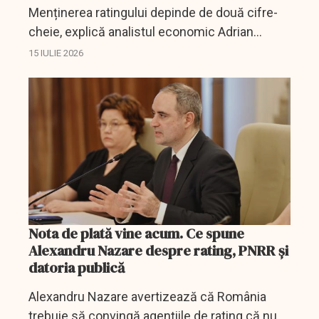
Menținerea ratingului depinde de două cifre-
cheie, explică analistul economic Adrian
Negrescu.
15 IULIE 2026
Nota de plată vine acum. Ce spune
Alexandru Nazare despre rating, PNRR și
datoria publică
Alexandru Nazare avertizează că România
trebuie să convingă agențiile de rating că nu