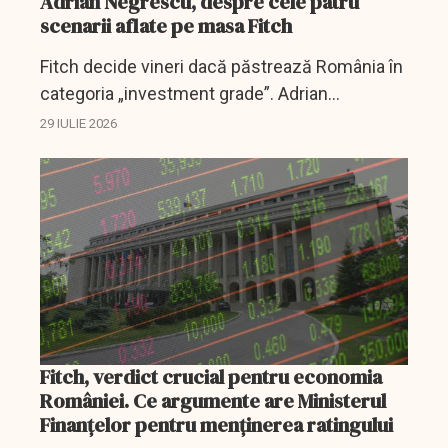
Adrian Negrescu, despre cele patru
scenarii aflate pe masa Fitch
Fitch decide vineri dacă păstrează România în
categoria „investment grade”. Adrian
Negrescu avertizează că blocajul politic,
29 IULIE 2026
datoria și noile cheltuieli salariale cresc riscul...
Fitch, verdict crucial pentru economia
României. Ce argumente are Ministerul
Finanţelor pentru menţinerea ratingului