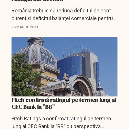
România trebuie să reducă deficitul de cont
curent şi deficitul balanţei comerciale pentru o
creştere a ratingului de ţară, a arătat, sâmbătă,
25 MARTIE 2023
ministrul Finanţelor, Adrian Câciu.
Fitch confirmă ratingul pe termen lung al
CEC Bank la ”BB”
Fitch Ratings a confirmat ratingul pe termen
lung al CEC Bank la ”BB” cu perspectivă