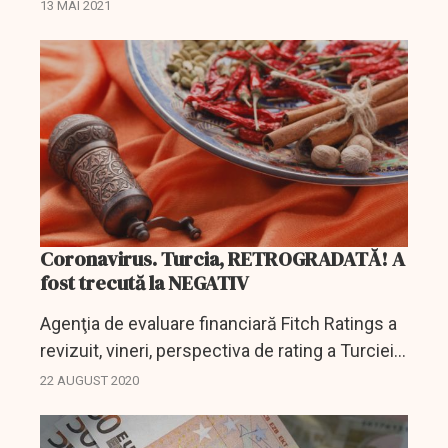
Jihadul Islamic, ar putea avea un impact
13 MAI 2021
negativ asupra ratingului suveran al Israelului,
a avertizat...
Coronavirus. Turcia, RETROGRADATĂ! A
fost trecută la NEGATIV
Agenţia de evaluare financiară Fitch Ratings a
revizuit, vineri, perspectiva de rating a Turciei,
de la "stabilă" la "negativă", apreciind că
22 AUGUST 2020
diminuarea rezervelor valutare şi
credibilitatea...