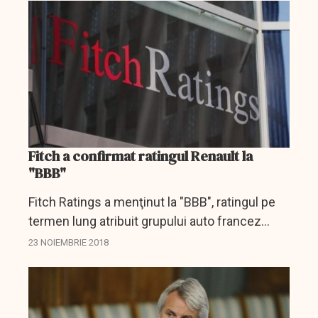
Fitch a confirmat ratingul Renault la
"BBB"
Fitch Ratings a menţinut la "BBB", ratingul pe
termen lung atribuit grupului auto francez
Renault, perspectiva asociată fiind stabilă, se
23 NOIEMBRIE 2018
arată într-un comunicat al agenţiei de
evaluare...