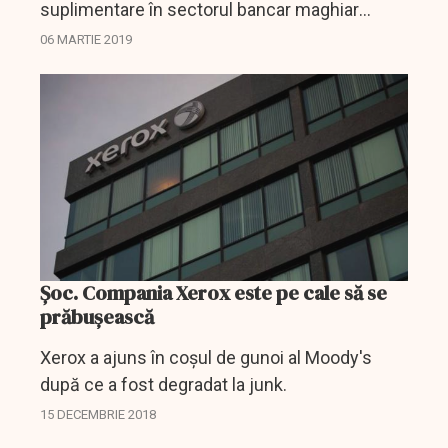
suplimentare în sectorul bancar maghiar
deoarece piaţa se poate adapta în mod
06 MARTIE 2019
sustenabil la cinci sau şase jucători mari, a
afirmat miercuri guvernatorul...
Șoc. Compania Xerox este pe cale să se
prăbușească
Xerox a ajuns în coșul de gunoi al Moody's
după ce a fost degradat la junk.
15 DECEMBRIE 2018