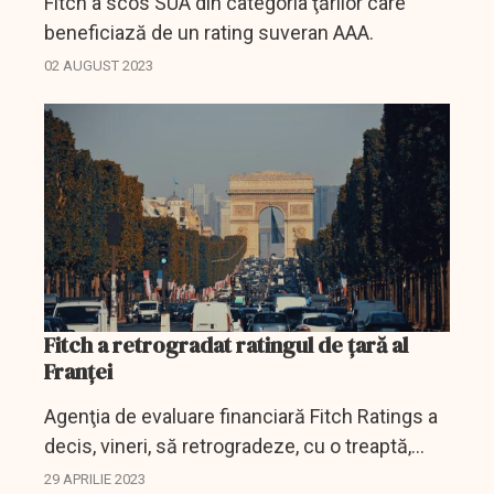
Fitch a scos SUA din categoria ţărilor care
beneficiază de un rating suveran AAA.
02 AUGUST 2023
Fitch a retrogradat ratingul de țară al
Franței
Agenţia de evaluare financiară Fitch Ratings a
decis, vineri, să retrogradeze, cu o treaptă,
ratingul de ţară al Franţei, invocând în special
29 APRILIE 2023