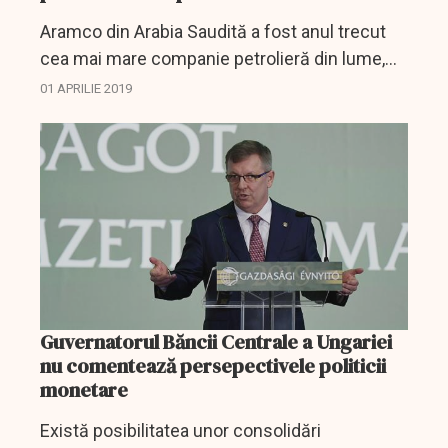
Aramco din Arabia Saudită a fost anul trecut
cea mai mare companie petrolieră din lume,
depăşind Abu Dhabi National Oil Company
01 APRILIE 2019
(ADNOC), Royal Dutch Shell, Total şi BP, a
anunţat luni agenţia...
Guvernatorul Băncii Centrale a Ungariei
nu comentează persepectivele politicii
monetare
Există posibilitatea unor consolidări