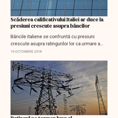
Scăderea calificativului Italiei ar duce la
presiuni crescute asupra băncilor
Băncile italiene se confruntă cu presiuni
crescute asupra ratingurilor lor ca urmare a
riscurilor la adresa calificativului de ţară al
19 OCTOMBRIE 2018
Italiei, a apreciat vineri agenţia de evaluare
financiară...