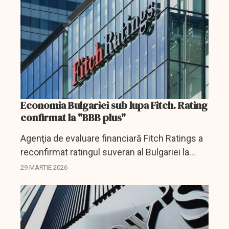
Economia Bulgariei sub lupa Fitch. Rating
confirmat la "BBB plus"
Agenţia de evaluare financiară Fitch Ratings a
reconfirmat ratingul suveran al Bulgariei la
"BBB plus" cu perspectivă stabilă.
29 MARTIE 2026