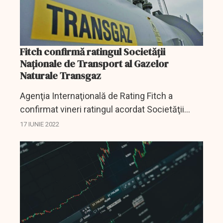
Fitch confirmă ratingul Societăţii
Naţionale de Transport al Gazelor
Naturale Transgaz
Agenţia Internaţională de Rating Fitch a
confirmat vineri ratingul acordat Societăţii
Naţionale de Transport al Gazelor Naturale
17 IUNIE 2022
Transgaz la ''BBB-'' cu Perspectivă Stabilă,
informează...