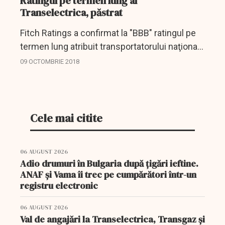
Ratingul pe termen lung al
Transelectrica, păstrat
Fitch Ratings a confirmat la "BBB" ratingul pe
termen lung atribuit transportatorului naţional
de energie electrică Transelectrica, cu
09 OCTOMBRIE 2018
perspectivă stabilă, se arată într-un comunicat
al...
Cele mai citite
06 AUGUST 2026
Adio drumuri în Bulgaria după țigări ieftine.
ANAF și Vama îi trec pe cumpărători într-un
registru electronic
06 AUGUST 2026
Val de angajări la Transelectrica, Transgaz și