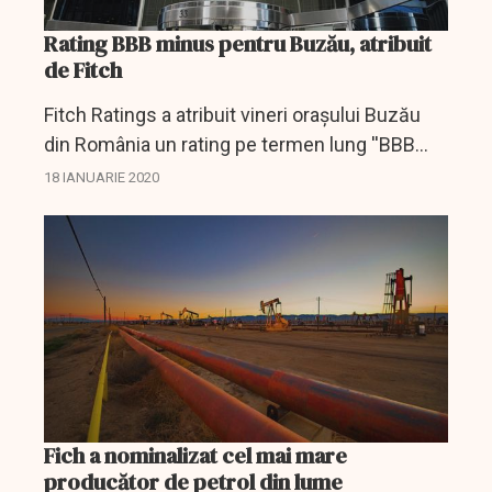
Rating BBB minus pentru Buzău, atribuit
de Fitch
Fitch Ratings a atribuit vineri oraşului Buzău
din România un rating pe termen lung ''BBB
minus'', perspectiva asociată fiind stabilă,
18 IANUARIE 2020
informează un comunicat al agenţiei de
evaluare...
Fich a nominalizat cel mai mare
producător de petrol din lume