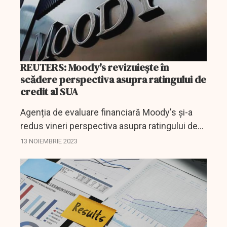
REUTERS: Moody's revizuiește în
scădere perspectiva asupra ratingului de
credit al SUA
Agenția de evaluare financiară Moody's și-a
redus vineri perspectiva asupra ratingului de
credit al SUA, crescând șansele unei
13 NOIEMBRIE 2023
retrogradări.