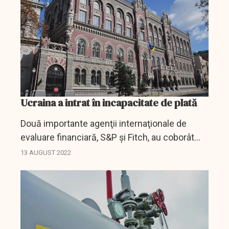
Ucraina a intrat în incapacitate de plată
Două importante agenţii internaţionale de
evaluare financiară, S&P şi Fitch, au coborât
vineri ratingul de ţară atribuit Ucrainei până la
13 AUGUST 2022
SD ('selective default'), respectiv RD
('restricted...