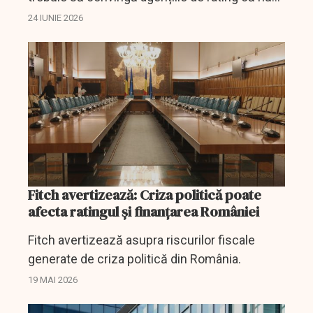
merită retrogradarea la categoria junk.
24 IUNIE 2026
Fitch avertizează: Criza politică poate
afecta ratingul şi finanţarea României
Fitch avertizează asupra riscurilor fiscale
generate de criza politică din România.
19 MAI 2026