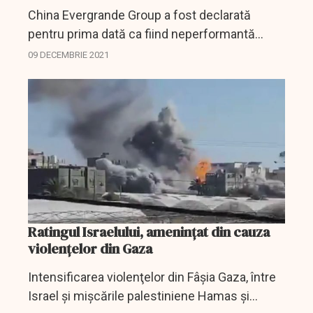
China Evergrande Group a fost declarată
pentru prima dată ca fiind neperformantă
după mai multe luni de dramă financiară și cel
09 DECEMBRIE 2021
mai probabil va culmina cu o o restructurare
masivă a ceelei mai...
Ratingul Israelului, amenințat din cauza
violențelor din Gaza
Intensificarea violenţelor din Fâşia Gaza, între
Israel şi mişcările palestiniene Hamas şi