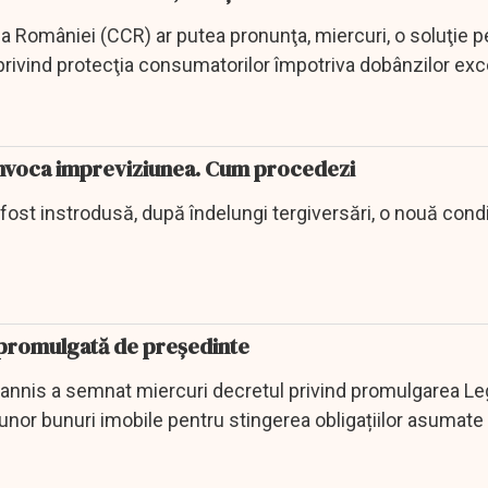
a României (CCR) ar putea pronunţa, miercuri, o soluţie p
privind protecţia consumatorilor împotriva dobânzilor exc
i invoca impreviziunea. Cum procedezi
a fost instrodusă, după îndelungi tergiversări, o nouă condi
, promulgată de președinte
annis a semnat miercuri decretul privind promulgarea L
a unor bunuri imobile pentru stingerea obligațiilor asumate 