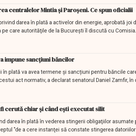
ea centralelor Mintia şi Paroşeni. Ce spun oficialii
ivind darea în plată a activelor din energie, aprobată joi 
n pe care autorităţile de la Bucureşti îl discută cu Comisia
 va impune sancțiuni băncilor
i în plată va avea termene și sancțiuni pentru băncile car
estui act normativ, a declarat senatorul Daniel Zamfir, în 
i cerută chiar și când ești executat silit
d darea în plată în vederea stingerii obligaţiilor asumate 
reptul "de a cere instanţei să constate stingerea datoriilor