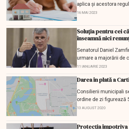
aplica și acestora regu
16 MAI 2023
Soluţia pentru cei c
înseamnă nici renunţ
Senatorul Daniel Zamfir
urmare a majorării de c
11 IANUARIE 2023
Darea în plată a Car
Consilierii municipali se
ordine de zi figurează 5
a...
13 AUGUST 2020
Protecția împotriva