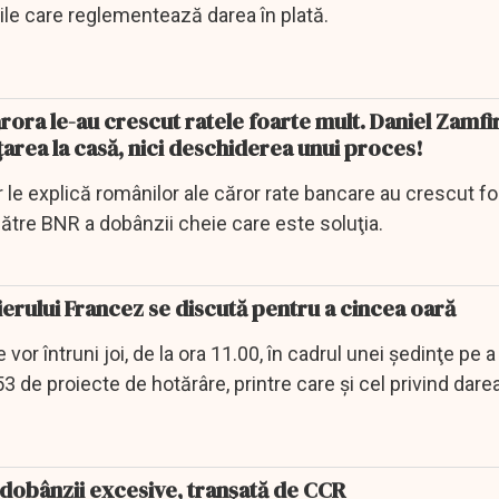
lile care reglementează darea în plată.
ărora le-au crescut ratele foarte mult. Daniel Zamfi
area la casă, nici deschiderea unui proces!
 le explică românilor ale căror rate bancare au crescut f
ătre BNR a dobânzii cheie care este soluţia.
tierului Francez se discută pentru a cincea oară
 vor întruni joi, de la ora 11.00, în cadrul unei şedinţe pe a
3 de proiecte de hotărâre, printre care şi cel privind darea
 dobânzii excesive, tranșată de CCR