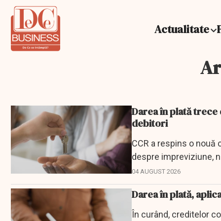
Actualitate
Ar
Darea în plată trece
debitori
CCR a respins o nouă co
despre impreviziune, no
04 AUGUST 2026
Darea în plată, aplic
În curând, creditelor c