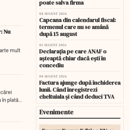
poate salva firma
04 AUGUST 2026
Capcana din calendarul fiscal:
termenul care nu se amână
r: Nu
după 15 august
03 AUGUST 2026
oarte mult
Declarația pe care ANAF o
așteaptă chiar dacă ești în
concediu
04 AUGUST 2026
Factura ajunge după închiderea
lunii. Când înregistrezi
 cărei
cheltuiala și când deduci TVA
 în plată
Evenimente