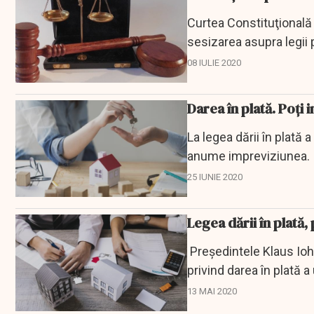
Curtea Constituţională 
sesizarea asupra legii 
08 IULIE 2020
Darea în plată. Poț
La legea dării în plată 
anume impreviziunea.
25 IUNIE 2020
Legea dării în plată
Președintele Klaus Ioh
privind darea în plată 
credite.
13 MAI 2020