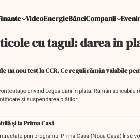
Finante
Video
Energie
Bănci
Companii
Eveni
ticole cu tagul: darea in pl
 de un nou test la CCR. Ce reguli rămân valabile pen
ntestație privind Legea dării în plată. Rămân aplicabile r
tificare și suspendarea plăților.
abilă și la Prima Casă
ontractate prin programul Prima Casă (Noua Casă) li se vo