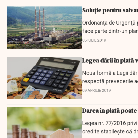
Soluție pentru salvar
Ordonanţa de Urgenţă pr
face parte dintr-un pla
Europeană...
05 IULIE 2019
Legea dării în plată
Noua formă a Legii dări
respectă prevederile ac
unui interviu...
09 APRILIE 2019
Darea în plată poate f
Legea nr. 77/2016 privin
credite stabilește că d