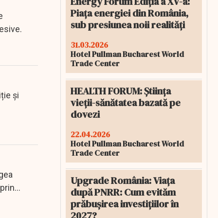
Energy Forum Ediția a XV-a:
Piața energiei din România,
e
sub presiunea noii realități
esive.
31.03.2026
Hotel Pullman Bucharest World
Trade Center
HEALTH FORUM: Știința
ție și
vieții-sănătatea bazată pe
dovezi
22.04.2026
Hotel Pullman Bucharest World
Trade Center
egea
Upgrade România: Viața
prin
după PNRR: Cum evităm
prăbușirea investițiilor în
2027?