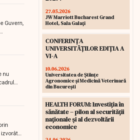
27.05.2026
JW Marriott Bucharest Grand
de Guvern,
Hotel, Sala Galați
CONFERINȚA
UNIVERSITĂȚILOR EDIȚIA A
VI-A
10.06.2026
e nu
Universitatea de Științe
Agronomice și Medicină Veterinară
cadrul
din București
HEALTH FORUM: Investiția în
sănătate – pilon al securității
naționale și al dezvoltării
prin
economice
 izvorâte
24.06.2026