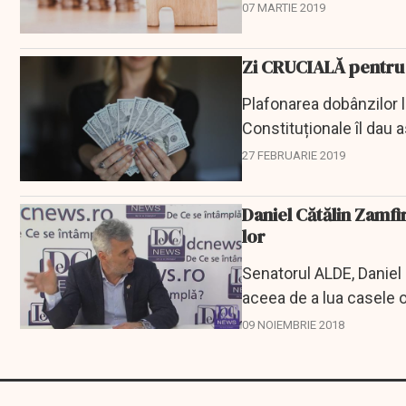
din...
07 MARTIE 2019
Zi CRUCIALĂ pentru r
Plafonarea dobânzilor l
Constituționale îl dau 
Zamfir. Dacă...
27 FEBRUARIE 2019
Daniel Cătălin Zamfi
lor
Senatorul ALDE, Daniel C
aceea de a lua casele o
09 NOIEMBRIE 2018