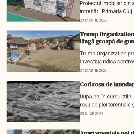
Proiectul imobiliar din
întrebări. Primăria Clu
23 MARTIE 2026
Trump Organization, 
lângă groapă de gun
Trump Organization preg
Investiția ridică contr
21 MARTIE 2026
Cod roşu de inundaţi
După ce, în cursul zile
roșu de ploi torențiale 
09 IUNIE 2023
Apartamentele noi di