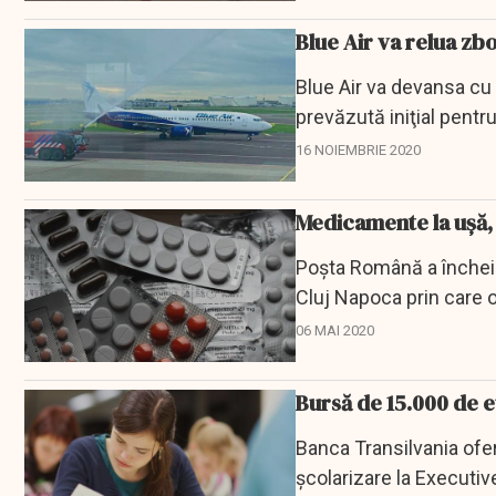
Blue Air va relua zb
Blue Air va devansa cu 
prevăzută iniţial pentru
înregistrate...
16 NOIEMBRIE 2020
Medicamente la ușă, 
Poşta Română a încheia
Cluj Napoca prin care o
materiale sanitare...
06 MAI 2020
Bursă de 15.000 de 
Banca Transilvania ofer
şcolarizare la Executiv