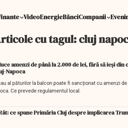
Finante
Video
Energie
Bănci
Companii
Eveni
rticole cu tagul: cluj napo
ce amenzi de până la 2.000 de lei, fără să ieși din 
luj-Napoca
au al păturilor la balcon poate fi sancționat cu amenzi de
poca. Ce prevede regulamentul local.
 Rât: ce spune Primăria Cluj despre implicarea Tru