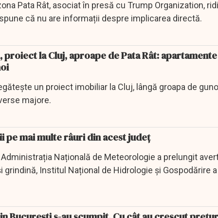
 zona Pata Rât, asociat în presă cu Trump Organization, rid
j spune că nu are informații despre implicarea directă.
proiect la Cluj, aproape de Pata Rât: apartamente
oi
ătește un proiect imobiliar la Cluj, lângă groapa de guno
overse majore.
i pe mai multe râuri din acest judeţ
i, Administrația Națională de Meteorologie a prelungit ave
și grindină, Institul Național de Hidrologie și Gospodărire a 
n București s-au scumpit. Cu cât au crescut prețur