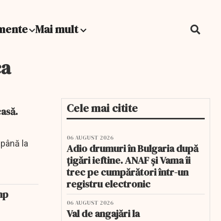
mente
Mai mult
ca
Cele mai citite
casă.
06 AUGUST 2026
 până la
Adio drumuri în Bulgaria după
țigări ieftine. ANAF și Vama îi
trec pe cumpărători într-un
registru electronic
mp
06 AUGUST 2026
Val de angajări la