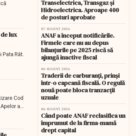
Transelectrica, Transgaz și
ică
Hidroelectrica. Aproape 400
de posturi aprobate
07 AUGUST 2026
 de lux
ANAF a început notificările.
Firmele care nu au depus
bilanțurile pe 2025 riscă să
i Pata Rât.
ajungă inactive fiscal
06 AUGUST 2026
Traderii de carburanți, prinși
într-o capcană fiscală. O regulă
nouă poate bloca tranzacții
uzuale
rtizare Cod
Apelor a...
06 AUGUST 2026
Când poate ANAF reclasifica un
împrumut de la firma-mamă
drept capital
ile