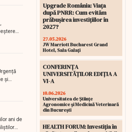
Upgrade România: Viața
după PNRR: Cum evităm
prăbușirea investițiilor în
,
2027?
reştere
27.05.2026
JW Marriott Bucharest Grand
Hotel, Sala Galați
CONFERINȚA
Urgență
UNIVERSITĂȚILOR EDIȚIA A
e și
VI-A
10.06.2026
Universitatea de Științe
Agronomice și Medicină Veterinară
din București
lor ani de
HEALTH FORUM: Investiția în
iştilor