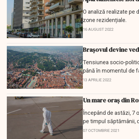
O analiză realizate pe d
zone rezidențiale.
16 AUGUST 2022
Brașovul devine ved
Tensiunea socio-politică
până în momentul de faț
13 APRILIE 2022
Un mare oraș din Rom
Începând de astăzi, 7 o
pe timpul săptămânii, du
07 OCTOMBRIE 2021