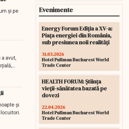
Evenimente
cum și pe
Energy Forum Ediția a XV-a:
Piața energiei din România,
sub presiunea noii realități
31.03.2026
 a avut,
Hotel Pullman Bucharest World
Trade Center
ală,...
HEALTH FORUM: Știința
vieții-sănătatea bazată pe
ii
dovezi
noapte și
22.04.2026
locuitori.
Hotel Pullman Bucharest World
Trade Center