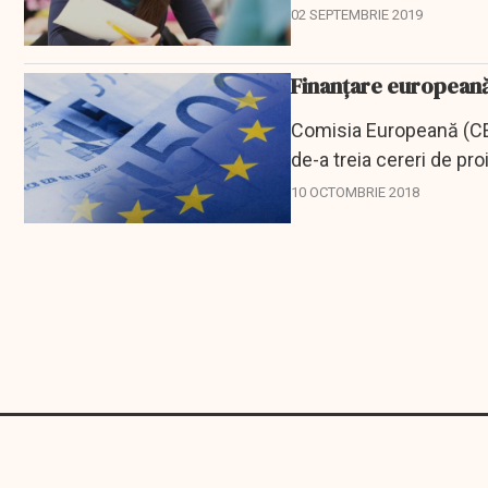
din...
02 SEPTEMBRIE 2019
Finanțare europeană 
Comisia Europeană (CE)
de-a treia cereri de pro
comunicat al...
10 OCTOMBRIE 2018