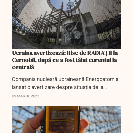
Ucraina avertizează: Risc de RADIAŢII la
Cernobîl, după ce a fost tăiat curentul la
centrală
Compania nucleară ucraineană Energoatom a
lansat o avertizare despre situaţia de la
Cernobîl.
09 MARTIE 2022