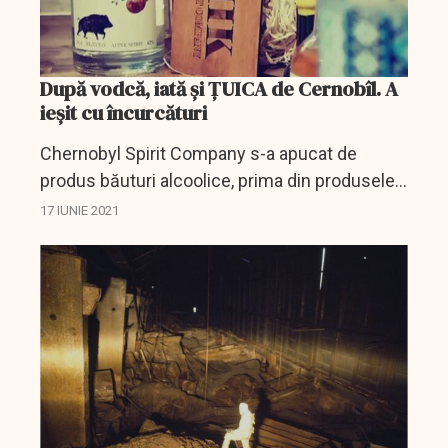
După vodcă, iată și ȚUICA de Cernobîl. A
ieșit cu încurcături
Chernobyl Spirit Company s-a apucat de
produs băuturi alcoolice, prima din produsele
companiei fiind vodca Atomik ce a fost
17 IUNIE 2021
obținută din cerealele cultivate în zona de
excluziune.