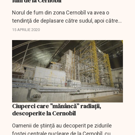
fum de la Cernobîl
Norul de fum din zona Cernobîl va avea o
tendinţă de deplasare către sudul, apoi către
estul Ucrainei şi, ulterior, spre Rusia, în
15 APRILIE 2020
perioada 15 - 17 aprilie, se arată în prognoza...
Ciuperci care ”mănâncă” radiații,
descoperite la Cernobîl
Oamenii de știință au decoperit pe zidurile
fostei centrale nucleare de la Cernobîl, cu