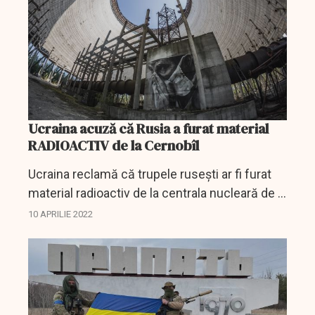
Ucraina acuză că Rusia a furat material
RADIOACTIV de la Cernobîl
Ucraina reclamă că trupele ruseşti ar fi furat
material radioactiv de la centrala nucleară de la
Cernobîl.
10 APRILIE 2022