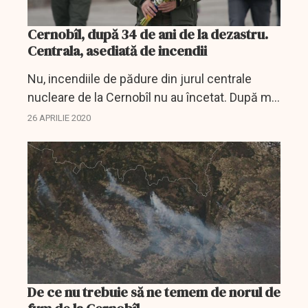
Cernobîl, după 34 de ani de la dezastru.
Centrala, asediată de incendii
Nu, incendiile de pădure din jurul centrale
nucleare de la Cernobîl nu au încetat. După mai
bine de săptămâni de luptă împotriva focului,
26 APRILIE 2020
duminică, când s-au împlinit 34 de ani de la...
De ce nu trebuie să ne temem de norul de