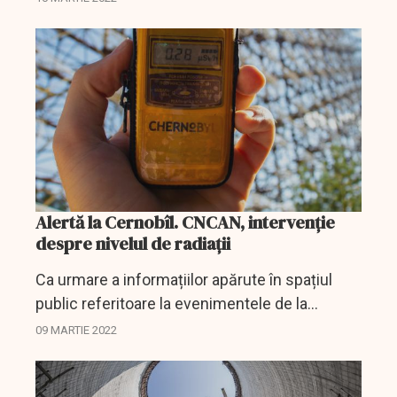
deconectată de la rețeaua electrică și a
pierdut alimentarea cu...
Alertă la Cernobîl. CNCAN, intervenţie
despre nivelul de radiaţii
Ca urmare a informațiilor apărute în spațiul
public referitoare la evenimentele de la
amplasamentul fostei centrale de la Cernobîl,
09 MARTIE 2022
Comisia Națională pentru Controlul
Activităților Nucleare...