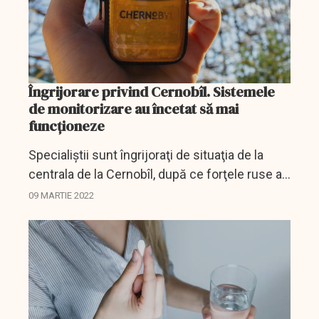
Îngrijorare privind Cernobîl. Sistemele
de monitorizare au încetat să mai
funcționeze
Specialiştii sunt îngrijoraţi de situaţia de la
centrala de la Cernobîl, după ce forţele ruse au
preluat controlul.
09 MARTIE 2022