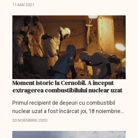
numărul patru al centralei nucleare de la
11 MAI 2021
Cernobîl, care a explodat în 1986.
Moment istoric la Cernobîl. A început
extragerea combustibilului nuclear uzat
Primul recipient de deșeuri cu combustibil
nuclear uzat a fost încărcat joi, 18 noiembrie
2020, în Instalația de Stocare Provizorie 2 (ISP-
20 NOIEMBRIE 2020
2) de la centrala nucleară de la Cernobîl.