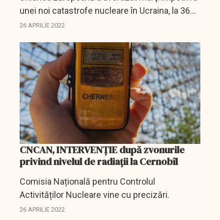
unei noi catastrofe nucleare în Ucraina, la 36
de ani de la explozia de la Cernobâl, pe fondul
26 APRILIE 2022
ofensivei ruse în decurs de desfăşurare, şi a...
CNCAN, INTERVENŢIE după zvonurile
privind nivelul de radiaţii la Cernobîl
Comisia Națională pentru Controlul
Activităților Nucleare vine cu precizări.
26 APRILIE 2022