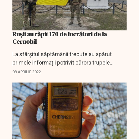
Rușii au răpit 170 de lucrători de la
Cernobîl
La sfârșitul săptămânii trecute au apărut
primele informații potrivit cărora trupele
rusești au început să se retragă de pe
08 APRILIE 2022
amplasamentul fostei centrale nucleare de la
Cernobîl.