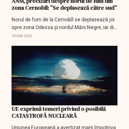
ANM, precizări despre norul de fum din
zona Cernobîl: ”Se deplasează către sud”
Norul de fum de la Cernobîl se deplasează joi
spre zona Odessa și nordul Mării Negre, iar din
noaptea de joi spre vineri tendința de
19 MAI 2022
deplasare va fi spre estul Ucrainei și sud-
vestul Rusiei, a...
UE exprimă temeri privind o posibilă
CATASTROFĂ NUCLEARĂ
Uniunea Europeană a avertizat marţi împotriva