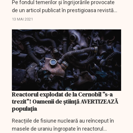
Pe fondul temerilor și îngrijorările provocate
de un articol publicat în prestigioasa revistă
științifică americană Science, un nume de
13 MAI 2021
referință în domeniu, care a dat de înțeles că
un...
Reactorul explodat de la Cernobîl ”s-a
trezit”! Oamenii de știință AVERTIZEAZĂ
populația
Reacțiile de fisiune nucleară au reînceput în
masele de uraniu îngropate în reactorul