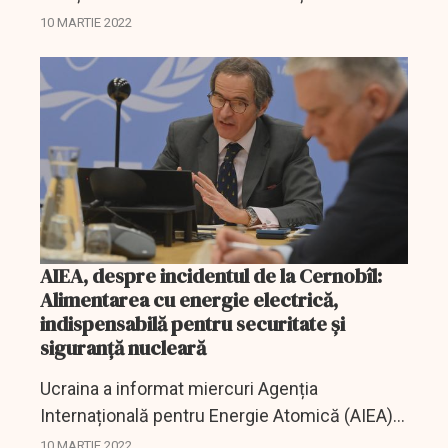
este doar un joc de imagine? Greu de spus.
10 MARTIE 2022
AIEA, despre incidentul de la Cernobîl:
Alimentarea cu energie electrică,
indispensabilă pentru securitate și
siguranță nucleară
Ucraina a informat miercuri Agenția
Internațională pentru Energie Atomică (AIEA)
că centrala nucleară de la Chornobîl a fost
10 MARTIE 2022