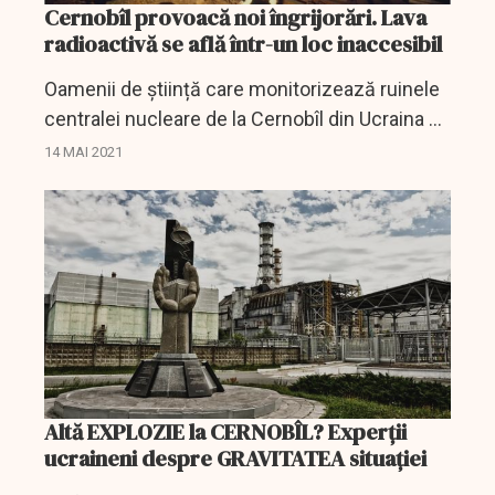
Cernobîl provoacă noi îngrijorări. Lava
radioactivă se află într-un loc inaccesibil
Oamenii de știință care monitorizează ruinele
centralei nucleare de la Cernobîl din Ucraina au
observat o creștere a reacțiilor de fisiune într-
14 MAI 2021
o cameră inaccesibilă din cadrul
complexului....
Altă EXPLOZIE la CERNOBÎL? Experții
ucraineni despre GRAVITATEA situației