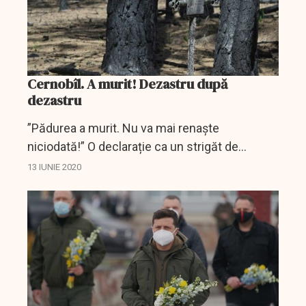
Cernobîl. A murit! Dezastru după
dezastru
”Pădurea a murit. Nu va mai renaște
niciodată!” O declarație ca un strigăt de
disperare. Omul de știință Oleg Borsuk calcă
13 IUNIE 2020
ușor pe pământul îngălbenit, strecurându-se
grijuliu...