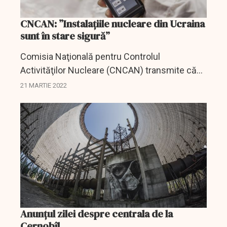
CNCAN: ”Instalaţiile nucleare din Ucraina
sunt în stare sigură”
Comisia Naţională pentru Controlul
Activităţilor Nucleare (CNCAN) transmite că
toate instalaţiile nucleare de pe teritoriul
21 MARTIE 2022
Ucrainei sunt în stare sigură şi nu există niciun
pericol, iar...
Anunţul zilei despre centrala de la
Cernobîl