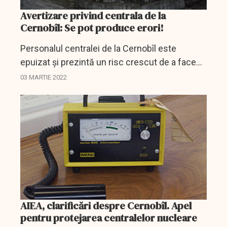
Avertizare privind centrala de la
Cernobîl: Se pot produce erori!
Personalul centralei de la Cernobîl este
epuizat şi prezintă un risc crescut de a face
erori avertizează oficialii agenţiei de
03 MARTIE 2022
reglementare nucleară a Ucrainei.
AIEA, clarificări despre Cernobîl. Apel
pentru protejarea centralelor nucleare