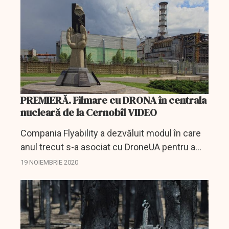
PREMIERĂ. Filmare cu DRONA în centrala
nucleară de la Cernobîl VIDEO
Compania Flyability a dezvăluit modul în care
anul trecut s-a asociat cu DroneUA pentru a
desfășura o misiune la Centrala Nucleară de la
19 NOIEMBRIE 2020
Cernobîl cu scopul de a stabili dacă deșeurile
nucleare...