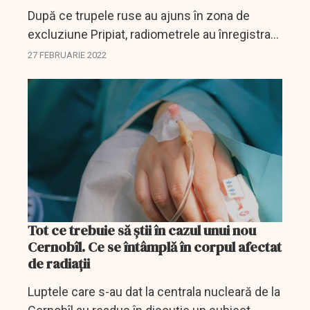
După ce trupele ruse au ajuns în zona de
excluziune Pripiat, radiometrele au înregistrat
o creștere a nivelului radiațiilor în zonă.
27 FEBRUARIE 2022
Tot ce trebuie să știi în cazul unui nou
Cernobîl. Ce se întâmplă în corpul afectat
de radiaţii
Luptele care s-au dat la centrala nucleară de la