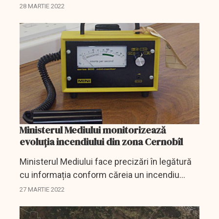
că încă nu știe când ar putea avea loc
28 MARTIE 2022
următoarea rotație a personalului de la
Centrala Nucleară (CNE)...
Ministerul Mediului monitorizează
evoluția incendiului din zona Cernobîl
Ministerul Mediului face precizări în legătură
cu informația conform căreia un incendiu
masiv de pădure are loc în zona de excluziune
27 MARTIE 2022
a fostei centrale nucleare de la Cernobîl.