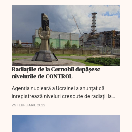
care s-au dat în zona centralei nucleare de la...
Radiațiile de la Cernobîl depășesc
nivelurile de CONTROL
Agenția nucleară a Ucrainei a anunțat că
înregistrează niveluri crescute de radiații la
Cernobîl.
25 FEBRUARIE 2022