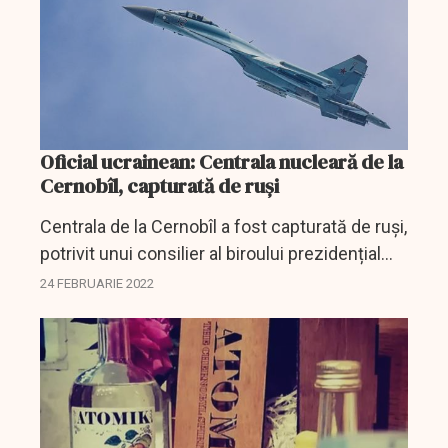
Oficial ucrainean: Centrala nucleară de la
Cernobîl, capturată de ruşi
Centrala de la Cernobîl a fost capturată de ruşi,
potrivit unui consilier al biroului prezidențial
ucrainean, Mykhailo Podolyak, citat de Reuters.
24 FEBRUARIE 2022