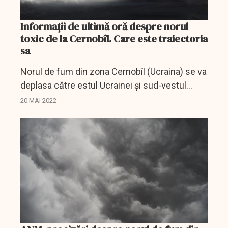
Informaţii de ultimă oră despre norul
toxic de la Cernobîl. Care este traiectoria
sa
Norul de fum din zona Cernobîl (Ucraina) se va
deplasa către estul Ucrainei şi sud-vestul
Rusiei, în perioada 20 - 22 mai 2022, având în
20 MAI 2022
vedere că direcţia dominantă a vântului va fi
dinspre...