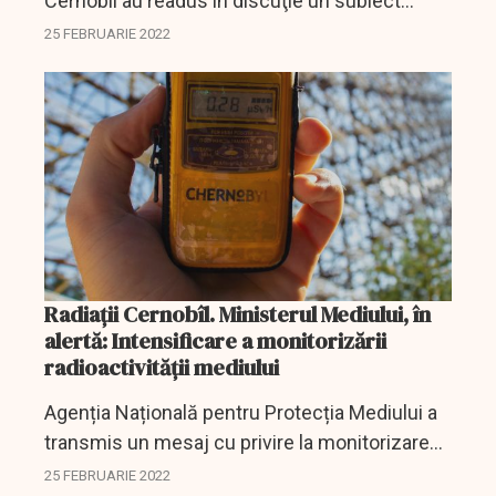
Cernobîl au readus în discuţie un subiect
îngrijorător.
25 FEBRUARIE 2022
Radiaţii Cernobîl. Ministerul Mediului, în
alertă: Intensificare a monitorizării
radioactivității mediului
Agenția Națională pentru Protecția Mediului a
transmis un mesaj cu privire la monitorizarea
radioactivității aerului, în contextul luptelor
25 FEBRUARIE 2022