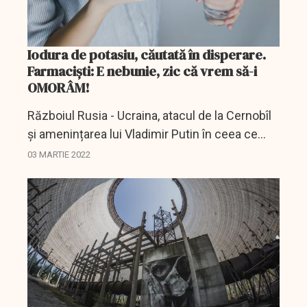
Iodura de potasiu, căutată în disperare.
Farmaciști: E nebunie, zic că vrem să-i
OMORÂM!
Războiul Rusia - Ucraina, atacul de la Cernobîl
și amenințarea lui Vladimir Putin în ceea ce
privește butonul roșu și atacul nuclear au
03 MARTIE 2022
stârnit multă îngrijorare.