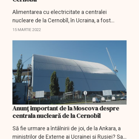
Alimentarea cu electricitate a centralei
nucleare de la Cernobîl, în Ucraina, a fost
restabilită, potrivit oficialilor belaruşi, relatează
15 MARTIE 2022
DPA.
Anunț important de la Moscova despre
centrala nucleară de la Cernobîl
Să fie urmare a întâlnirii de joi, de la Ankara, a
miniștrilor de Externe ai Ucrainei și Rusiei? Sau