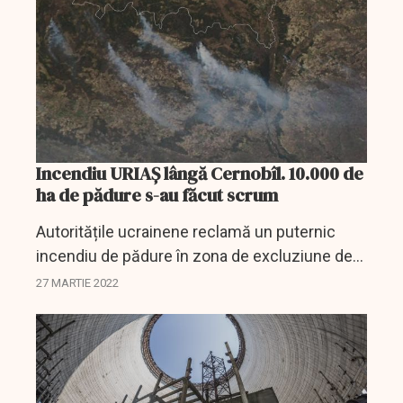
Incendiu URIAȘ lângă Cernobîl. 10.000 de
ha de pădure s-au făcut scrum
Autoritățile ucrainene reclamă un puternic
incendiu de pădure în zona de excluziune de
lângă fosta centrală nucelară de la Cernobîl.
27 MARTIE 2022