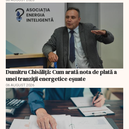
Dumitru Chisăliță: Cum arată nota de plată a
unei tranziții energetice eșuate
06 AUGUST 2026