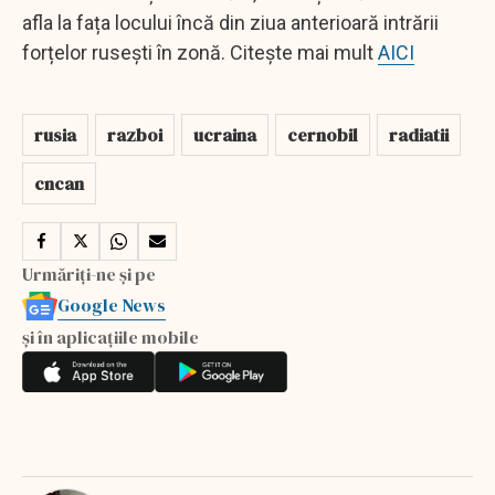
afla la fața locului încă din ziua anterioară intrării
forțelor rusești în zonă. Citește mai mult
AICI
rusia
razboi
ucraina
cernobil
radiatii
cncan
Urmăriți-ne și pe
Google News
și în aplicațiile mobile