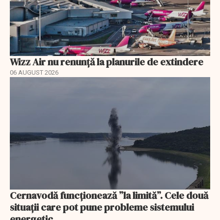
Wizz Air nu renunță la planurile de extindere
06 AUGUST 2026
Cernavodă funcționează ”la limită”. Cele două
situații care pot pune probleme sistemului
energetic