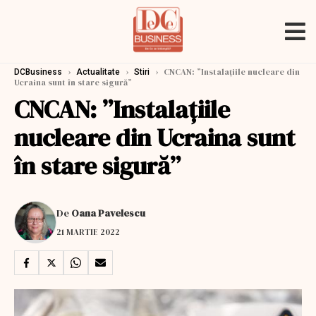
›
›
›
CNCAN: ”Instalaţiile nucleare din
DCBusiness
Actualitate
Stiri
Ucraina sunt în stare sigură”
CNCAN: ”Instalaţiile
nucleare din Ucraina sunt
în stare sigură”
De
Oana Pavelescu
21 MARTIE 2022