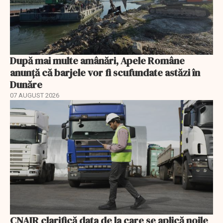
După mai multe amânări, Apele Române
anunță că barjele vor fi scufundate astăzi în
Dunăre
07 AUGUST 2026
CNAIR clarifică data de la care se aplică noile