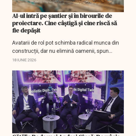
AI-ul intră pe șantier și în birourile de
proiectare. Cine câștigă și cine riscă să
fie depășit
Avatarii de rol pot schimba radical munca din
construcții, dar nu elimină oamenii, spun
Cătălin Podaru și Andrei Ciucă.
18 IUNIE 2026