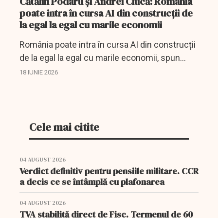
Cătălin Podaru și Andrei Ciucă: România
poate intra în cursa AI din construcții de
la egal la egal cu marile economii
România poate intra în cursa AI din construcții
de la egal la egal cu marile economii, spun
Cătălin Podaru și Andrei Ciucă.
18 IUNIE 2026
Cele mai citite
04 AUGUST 2026
Verdict definitiv pentru pensiile militare. CCR
a decis ce se întâmplă cu plafonarea
04 AUGUST 2026
TVA stabilită direct de Fisc. Termenul de 60