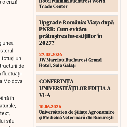
Hotel Pullman Bucharest World
 o criză
Trade Center
Upgrade România: Viața după
PNRR: Cum evităm
prăbușirea investițiilor în
2027?
egiunea
isterul
27.05.2026
 totuși un
JW Marriott Bucharest Grand
Hotel, Sala Galați
tructurii de
 fluctuații
CONFERINȚA
ca Moldova.
UNIVERSITĂȚILOR EDIȚIA A
VI-A
până în
aturale,
10.06.2026
Universitatea de Științe Agronomice
text,
și Medicină Veterinară din București
lui său