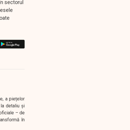
în sectorul
resele
toate
e, a piețelor
a detaliu și
oficiale – de
transformă în