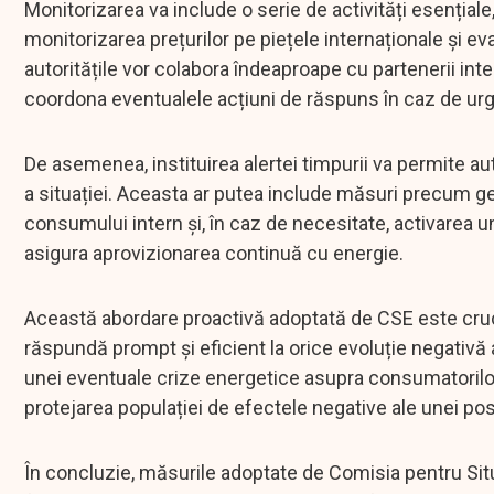
Monitorizarea va include o serie de activități esențial
monitorizarea prețurilor pe piețele internaționale și eval
autoritățile vor colabora îndeaproape cu partenerii inte
coordona eventualele acțiuni de răspuns în caz de ur
De asemenea, instituirea alertei timpurii va permite auto
a situației. Aceasta ar putea include măsuri precum ge
consumului intern și, în caz de necesitate, activarea 
asigura aprovizionarea continuă cu energie.
Această abordare proactivă adoptată de CSE este cruci
răspundă prompt și eficient la orice evoluție negativă 
unei eventuale crize energetice asupra consumatorilor 
protejarea populației de efectele negative ale unei posib
În concluzie, măsurile adoptate de Comisia pentru Situ