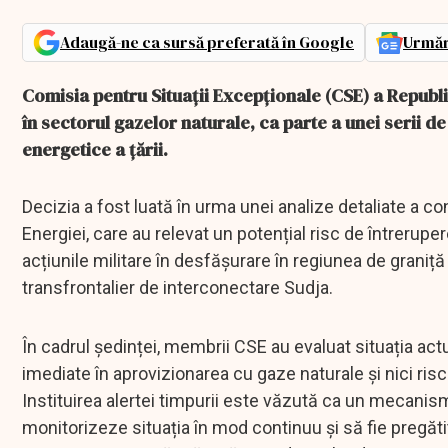
Adaugă-ne ca sursă preferată în Google
Urmăr
Comisia pentru Situații Excepționale (CSE) a Republi
în sectorul gazelor naturale, ca parte a unei serii d
energetice a țării.
Decizia a fost luată în urma unei analize detaliate a co
Energiei, care au relevat un potențial risc de întrerupe
acțiunile militare în desfășurare în regiunea de graniță
transfrontalier de interconectare Sudja.
În cadrul ședinței, membrii CSE au evaluat situația actu
imediate în aprovizionarea cu gaze naturale și nici ris
Instituirea alertei timpurii este văzută ca un mecanism
monitorizeze situația în mod continuu și să fie pregătit