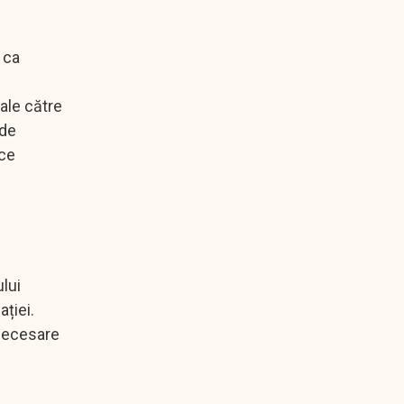
 ca
ale către
 de
uce
ului
ației.
 necesare