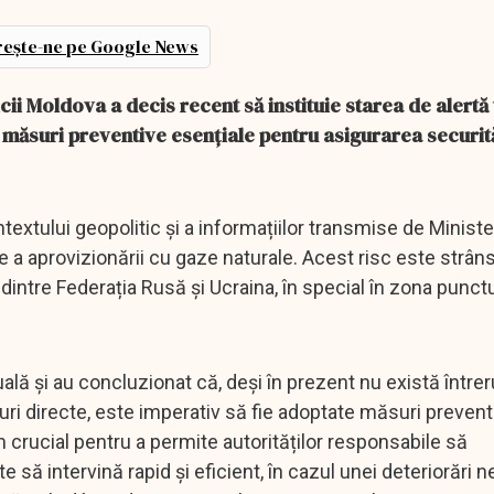
ește-ne pe Google News
cii Moldova a decis recent să instituie starea de alertă
e măsuri preventive esențiale pentru asigurarea securită
ntextului geopolitic și a informațiilor transmise de Ministe
re a aprovizionării cu gaze naturale. Acest risc este strân
 dintre Federația Rusă și Ucraina, în special în zona punctu
ală și au concluzionat că, deși în prezent nu există întrer
curi directe, este imperativ să fie adoptate măsuri prevent
 crucial pentru a permite autorităților responsabile să
e să intervină rapid și eficient, în cazul unei deteriorări 