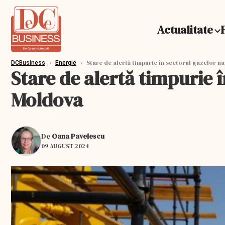
Actualitate
›
›
Stare de alertă timpurie în sectorul gazelor na
DCBusiness
Energie
Stare de alertă timpurie î
Moldova
De
Oana Pavelescu
09 AUGUST 2024