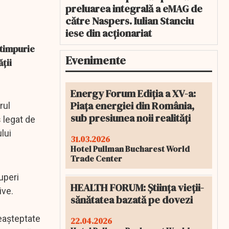
preluarea integrală a eMAG de
către Naspers. Iulian Stanciu
iese din acționariat
 timpurie
Evenimente
ții
Energy Forum Ediția a XV-a:
Piața energiei din România,
rul
sub presiunea noii realități
s legat de
lui
31.03.2026
Hotel Pullman Bucharest World
Trade Center
uperi
HEALTH FORUM: Știința vieții-
ive.
sănătatea bazată pe dovezi
neașteptate
22.04.2026