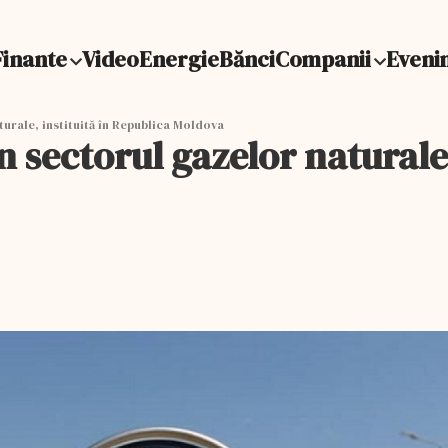
Finante
Video
Energie
Bănci
Companii
Eveni
turale, instituită în Republica Moldova
n sectorul gazelor naturale