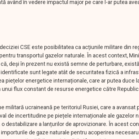
tă având în vedere impactul major pe care l-ar putea avea
deciziei CSE este posibilitatea ca acțiunile militare din r
pentru transportul gazelor naturale. În acest context, Min
l că, deși în prezent nu există semne de perturbare, există
 identificate sunt legate atât de securitatea fizică a infras
tea piețelor energetice internaționale, care ar putea duce la
area unui flux constant de resurse energetice către Republi
e militară ucraineană pe teritoriul Rusiei, care a avansat 
al de incertitudine pe piețele internaționale ale gazelor n
a o destabilizare a lanțurilor de aprovizionare. În acest con
importurile de gaze naturale pentru acoperirea necesaru