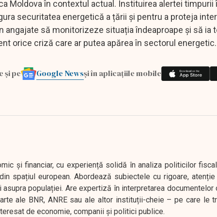
 Moldova în contextul actual. Instituirea alertei timpurii 
ra securitatea energetică a țării și pentru a proteja inte
ân angajate să monitorizeze situația îndeaproape și să ia 
nt orice criză care ar putea apărea în sectorul energetic.
Google News
e și pe
și în aplicațiile mobile
 și financiar, cu experiență solidă în analiza politicilor fiscal
in spațiul european. Abordează subiectele cu rigoare, atenție l
i asupra populației. Are expertiză în interpretarea documentelor 
oarte ale BNR, ANRE sau ale altor instituții-cheie – pe care le 
interesat de economie, companii și politici publice.