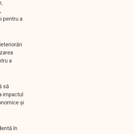
e,
,
i pentru a
eteriorări
izarea
tru a
ă să
za impactul
conomice și
dentă în