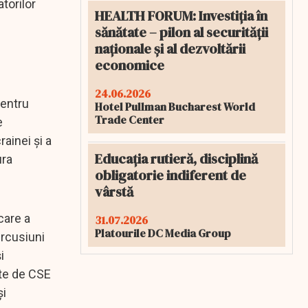
torilor
HEALTH FORUM: Investiția în
sănătate – pilon al securității
naționale și al dezvoltării
economice
24.06.2026
pentru
Hotel Pullman Bucharest World
Trade Center
e
ainei și a
Educația rutieră, disciplină
ura
obligatorie indiferent de
vârstă
care a
31.07.2026
Platourile DC Media Group
ercusiuni
i
ate de CSE
și