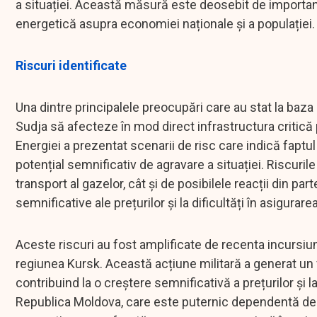
a situației. Această măsură este deosebit de importan
energetică asupra economiei naționale și a populației.
Riscuri identificate
Una dintre principalele preocupări care au stat la baza 
Sudja să afecteze în mod direct infrastructura critică 
Energiei a prezentat scenarii de risc care indică faptu
potențial semnificativ de agravare a situației. Riscurile
transport al gazelor, cât și de posibilele reacții din par
semnificative ale prețurilor și la dificultăți în asigur
Aceste riscuri au fost amplificate de recenta incursiun
regiunea Kursk. Această acțiune militară a generat un v
contribuind la o creștere semnificativă a prețurilor și l
Republica Moldova, care este puternic dependentă de 