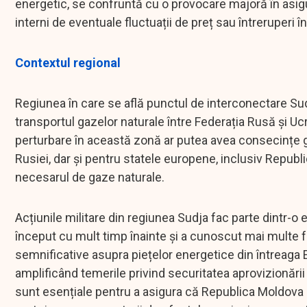
energetic, se confruntă cu o provocare majoră în asigur
interni de eventuale fluctuații de preț sau întreruperi în
Contextul regional
Regiunea în care se află punctul de interconectare Su
transportul gazelor naturale între Federația Rusă și Ucr
perturbare în această zonă ar putea avea consecințe g
Rusiei, dar și pentru statele europene, inclusiv Repub
necesarul de gaze naturale.
Acțiunile militare din regiunea Sudja fac parte dintr-o e
început cu mult timp înainte și a cunoscut mai multe 
semnificative asupra piețelor energetice din întreaga E
amplificând temerile privind securitatea aprovizionări
sunt esențiale pentru a asigura că Republica Moldova e