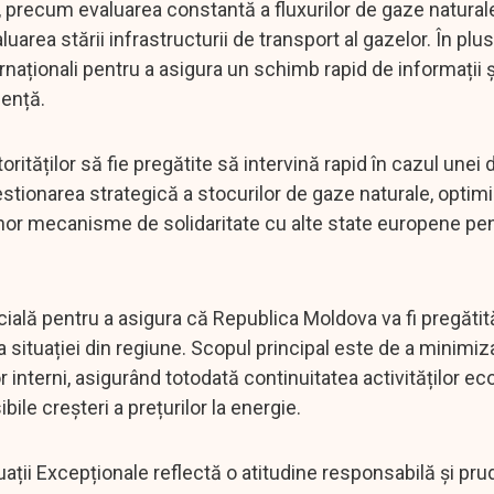
e, precum evaluarea constantă a fluxurilor de gaze natural
uarea stării infrastructurii de transport al gazelor. În plus
rnaționali pentru a asigura un schimb rapid de informații ș
gență.
rităților să fie pregătite să intervină rapid în cazul unei d
stionarea strategică a stocurilor de gaze naturale, optim
unor mecanisme de solidaritate cu alte state europene pen
ală pentru a asigura că Republica Moldova va fi pregătit
a situației din regiune. Scopul principal este de a minimi
interni, asigurând totodată continuitatea activităților e
ile creșteri a prețurilor la energie.
ații Excepționale reflectă o atitudine responsabilă și pru