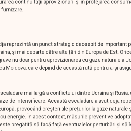
area continuității aprovizionării și în protejarea consuma
 furnizare.
dja reprezintă un punct strategic deosebit de important 
aina, și mai departe către alte țări din Europa de Est. Oric
rave nu doar pentru aprovizionarea cu gaze naturale a Ucr
lica Moldova, care depind de această rută pentru a-și asig
scaladare mai largă a conflictului dintre Ucraina și Rusia, 
faze de intensificare. Această escaladare a avut deja rep
uropă, provocând creșteri ale prețurilor la gaze naturale ș
i cu energie. În acest context, măsurile preventive adopt
ste pregătită să facă față eventualelor perturbări și să î