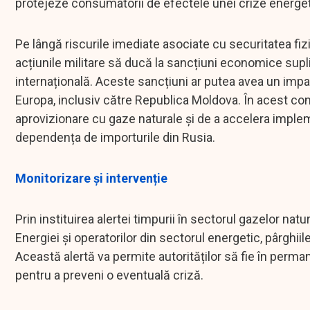
protejeze consumatorii de efectele unei crize energet
Pe lângă riscurile imediate asociate cu securitatea fizic
acțiunile militare să ducă la sancțiuni economice su
internațională. Aceste sancțiuni ar putea avea un impac
Europa, inclusiv către Republica Moldova. În acest con
aprovizionare cu gaze naturale și de a accelera implem
dependența de importurile din Rusia.
Monitorizare și intervenție
Prin instituirea alertei timpurii în sectorul gazelor natu
Energiei și operatorilor din sectorul energetic, pârghii
Această alertă va permite autorităților să fie în perma
pentru a preveni o eventuală criză.