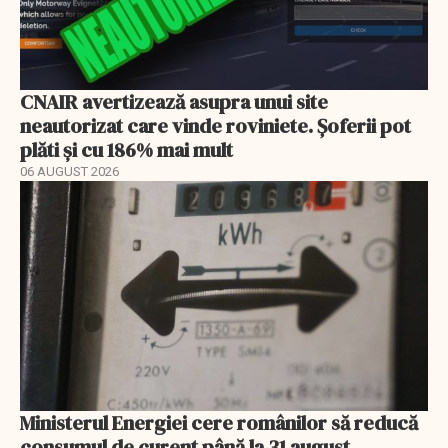
CNAIR avertizează asupra unui site
neautorizat care vinde roviniete. Șoferii pot
plăti și cu 186% mai mult
06 AUGUST 2026
Ministerul Energiei cere românilor să reducă
consumul de curent până la 31 august