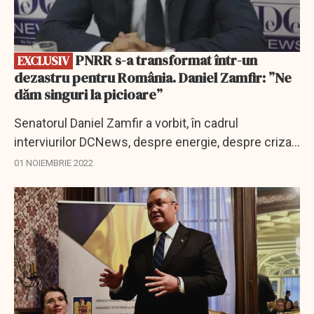
PNRR s-a transformat într-un
EXCLUSIV
dezastru pentru România. Daniel Zamfir: ”Ne
dăm singuri la picioare”
Senatorul Daniel Zamfir a vorbit, în cadrul
interviurilor DCNews, despre energie, despre criza
energetică, despre situația din România în acest
01 NOIEMBRIE 2022
domeniu și a tras un puternic semnal de alarmă.