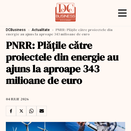
›
›
PNRR: Plățile către proiectele din
DCBusiness
Actualitate
energie au ajuns la aproape 343 milioane de euro
PNRR: Plățile către
proiectele din energie au
ajuns la aproape 343
milioane de euro
04 IULIE 2026